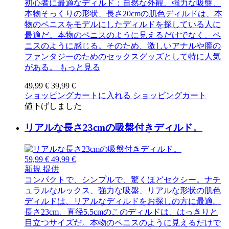
初心者に最適なディルド：自然な外観、強力な吸盤、
本物そっくりの形状、長さ20cmの肌色ディルドは、本
物のペニスをモデルにしたディルドを探している人に
最適だ。本物のペニスのように見えるだけでなく、ペ
ニスのように感じる。そのため、激しいアナルや膣の
ファンタジーのためのセックスグッズとして特に人気
がある。
もっと見る
49,99 €
39,99 €
ショッピングカートに入れる
ショッピングカート
値下げしました
リアルな長さ23cmの吸盤付きディルド。
59,99 €
49,99 €
新規
提供
コンパクトで、シンプルで、驚くほどセクシー。ナチ
ュラルなルックス、強力な吸盤、リアルな形状の肌色
ディルドは、リアルなディルドをお探しの方に最適。
長さ23cm、直径5.5cmのこのディルドは、はっきりと
目立つサイズだ。本物のペニスのように見えるだけで