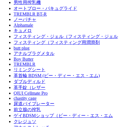
男性用搾乳機
オートブロー・バキュグライド
TREMBLR BT-R
ノーパチャ
Alphamale
キュメロ
フィスティング・ジェル（フィスティング・ジェル
フィスティング（フィスティング用潤滑剤
butt plug
アナルプラグメタル
Boy Butter
TREMBLR
リミングシート
革首輪 BDSM (ビー・ディー・エス・エム)
ダブルディルド
革手錠（レザー
QIUI Cellmate Pro
chastity cage
尿道バイブレーター
前立腺の搾乳
ゲイBDSMショップ（ビー・ディー・エス・エム
クレジュソ