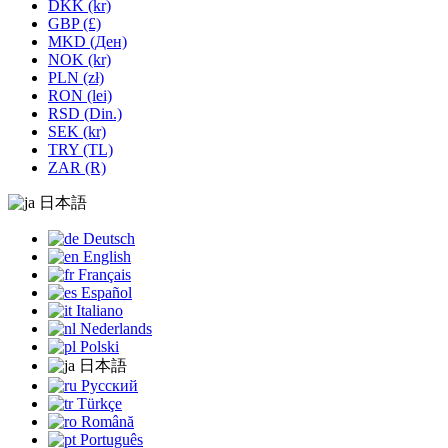
DKK (kr)
GBP (£)
MKD (Ден)
NOK (kr)
PLN (zł)
RON (lei)
RSD (Din.)
SEK (kr)
TRY (TL)
ZAR (R)
日本語
Deutsch
English
Français
Español
Italiano
Nederlands
Polski
日本語
Русский
Türkçe
Română
Português