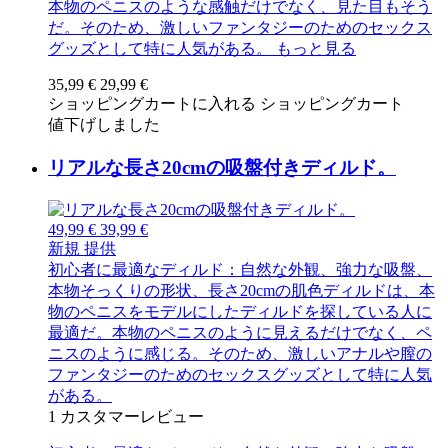
本物のペニスのような感触だけでなく、見た目もそう
だ。そのため、激しいファンタジーのためのセックス
グッズとして特に人気がある。
もっと見る
35,99 €
29,99 €
ショッピングカートに入れる
ショッピングカート
値下げしました
リアルな長さ20cmの吸盤付きディルド。
49,99 €
39,99 €
新規
提供
初心者に最適なディルド：自然な外観、強力な吸盤、
本物そっくりの形状、長さ20cmの肌色ディルドは、本
物のペニスをモデルにしたディルドを探している人に
最適だ。本物のペニスのように見えるだけでなく、ペ
ニスのように感じる。そのため、激しいアナルや膣の
ファンタジーのためのセックスグッズとして特に人気
がある。
1
カスタマーレビュー