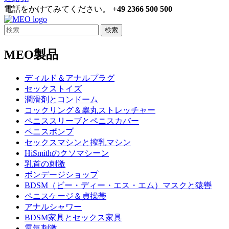
電話をかけてみてください。
+49 2366 500 500
検索
MEO製品
ディルド＆アナルプラグ
セックストイズ
潤滑剤とコンドーム
コックリング＆睾丸ストレッチャー
ペニススリーブとペニスカバー
ペニスポンプ
セックスマシンと搾乳マシン
HiSmithのクソマシーン
乳首の刺激
ボンデージショップ
BDSM（ビー・ディー・エス・エム）マスクと猿轡
ペニスケージ＆貞操帯
アナルシャワー
BDSM家具とセックス家具
電気刺激