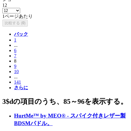
12
1ページあたり
比較する (
0
)
バック
1
...
6
7
8
9
10
...
141
さらに
3$dの項目のうち、85～96を表示する。
HurtMe™ by MEO® - スパイク付きレザー製
BDSMパドル。