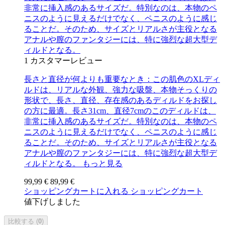
非常に挿入感のあるサイズだ。特別なのは、本物のペ
ニスのように見えるだけでなく、ペニスのように感じ
ることだ。そのため、サイズとリアルさが主役となる
アナルや膣のファンタジーには、特に強烈な超大型デ
ィルドとなる。
1
カスタマーレビュー
長さと直径が何よりも重要なとき：この肌色のXLディ
ルドは、リアルな外観、強力な吸盤、本物そっくりの
形状で、長さ、直径、存在感のあるディルドをお探し
の方に最適。長さ31cm、直径7cmのこのディルドは、
非常に挿入感のあるサイズだ。特別なのは、本物のペ
ニスのように見えるだけでなく、ペニスのように感じ
ることだ。そのため、サイズとリアルさが主役となる
アナルや膣のファンタジーには、特に強烈な超大型デ
ィルドとなる。
もっと見る
99,99 €
89,99 €
ショッピングカートに入れる
ショッピングカート
値下げしました
比較する (
0
)