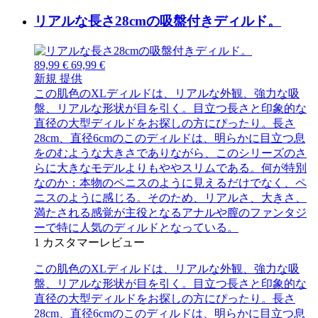
リアルな長さ28cmの吸盤付きディルド。
89,99 €
69,99 €
新規
提供
この肌色のXLディルドは、リアルな外観、強力な吸
盤、リアルな形状が目を引く。目立つ長さと印象的な
直径の大型ディルドをお探しの方にぴったり。長さ
28cm、直径6cmのこのディルドは、明らかに目立つ息
をのむような大きさでありながら、このシリーズのさ
らに大きなモデルよりもややスリムである。何が特別
なのか：本物のペニスのように見えるだけでなく、ペ
ニスのように感じる。そのため、リアルさ、大きさ、
満たされる感覚が主役となるアナルや膣のファンタジ
ーで特に人気のディルドとなっている。
1
カスタマーレビュー
この肌色のXLディルドは、リアルな外観、強力な吸
盤、リアルな形状が目を引く。目立つ長さと印象的な
直径の大型ディルドをお探しの方にぴったり。長さ
28cm、直径6cmのこのディルドは、明らかに目立つ息