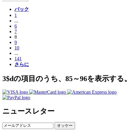
バック
1
...
6
7
8
9
10
...
141
さらに
3$dの項目のうち、85～96を表示する。
ニュースレター
オッケー