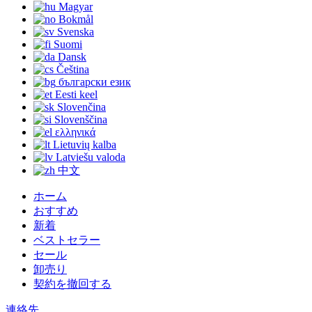
Magyar
Bokmål
Svenska
Suomi
Dansk
Čeština
български език
Eesti keel
Slovenčina
Slovenščina
ελληνικά
Lietuvių kalba
Latviešu valoda
中文
ホーム
おすすめ
新着
ベストセラー
セール
卸売り
契約を撤回する
連絡先