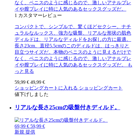
なく、ペニスのように感じるので、激しいアナルプレ
イや膣プレイに特に人気のあるセックスグッズだ。
1
カスタマーレビュー
コンパクトで、シンプルで、驚くほどセクシー。ナチ
ュラルなルックス、強力な吸盤、リアルな形状の肌色
ディルドは、リアルなディルドをお探しの方に最適。
長さ23cm、直径5.5cmのこのディルドは、はっきりと
目立つサイズだ。本物のペニスのように見えるだけで
なく、ペニスのように感じるので、激しいアナルプレ
イや膣プレイに特に人気のあるセックスグッズだ。
も
っと見る
59,99 €
49,99 €
ショッピングカートに入れる
ショッピングカート
値下げしました
リアルな長さ25cmの吸盤付きディルド。
69,99 €
59,99 €
新規
提供