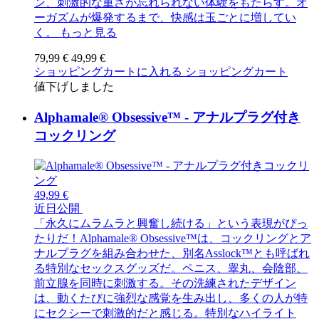
ン、刺激的な重さが忘れられない体験をもたらす。オ
ーガズムが爆発するまで、快感は玉ごとに増してい
く。
もっと見る
79,99 €
49,99 €
ショッピングカートに入れる
ショッピングカート
値下げしました
Alphamale® Obsessive™ - アナルプラグ付き
コックリング
49,99 €
近日公開
「永久にムラムラと興奮し続ける」という表現がぴっ
たりだ！Alphamale® Obsessive™は、コックリングとア
ナルプラグを組み合わせた、別名Asslock™とも呼ばれ
る特別なセックスグッズだ。ペニス、睾丸、会陰部、
前立腺を同時に刺激する。その洗練されたデザイン
は、動くたびに強烈な感覚を生み出し、多くの人が特
にセクシーで刺激的だと感じる。特別なハイライト