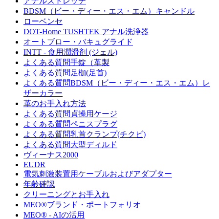
アナルストレッチ
BDSM（ビー・ディー・エス・エム）キャンドル
ローベンセ
DOT-Home TUSHTEK アナル洗浄器
オートブロー・バキュグライド
INTT - 食用潤滑剤 (ジェル)
よくある質問手錠（革製
よくある質問足枷(足首)
よくある質問BDSM（ビー・ディー・エス・エム）レ
ザーカラー
革のお手入れ方法
よくある質問貞操用ケージ
よくある質問ペニスプラグ
よくある質問乳首クランプ(チクビ)
よくある質問大型ディルド
ヴィーナス2000
EUDR
電気刺激装置用ケーブルおよびアダプター
年齢確認
クリーニングとお手入れ
MEO®ブランド・ポートフォリオ
MEO® - AIの活用