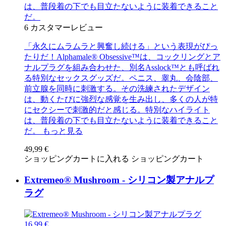
は、普段着の下でも目立たないように装着できること
だ。
6
カスタマーレビュー
「永久にムラムラと興奮し続ける」という表現がぴっ
たりだ！Alphamale® Obsessive™は、コックリングとア
ナルプラグを組み合わせた、別名Asslock™とも呼ばれ
る特別なセックスグッズだ。ペニス、睾丸、会陰部、
前立腺を同時に刺激する。その洗練されたデザイン
は、動くたびに強烈な感覚を生み出し、多くの人が特
にセクシーで刺激的だと感じる。特別なハイライト
は、普段着の下でも目立たないように装着できること
だ。
もっと見る
49,99 €
ショッピングカートに入れる
ショッピングカート
Extremeo® Mushroom - シリコン製アナルプ
ラグ
16,99 €