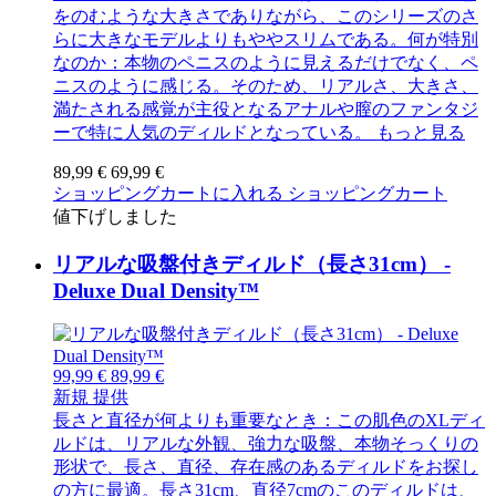
をのむような大きさでありながら、このシリーズのさ
らに大きなモデルよりもややスリムである。何が特別
なのか：本物のペニスのように見えるだけでなく、ペ
ニスのように感じる。そのため、リアルさ、大きさ、
満たされる感覚が主役となるアナルや膣のファンタジ
ーで特に人気のディルドとなっている。
もっと見る
89,99 €
69,99 €
ショッピングカートに入れる
ショッピングカート
値下げしました
リアルな吸盤付きディルド（長さ31cm） -
Deluxe Dual Density™
99,99 €
89,99 €
新規
提供
長さと直径が何よりも重要なとき：この肌色のXLディ
ルドは、リアルな外観、強力な吸盤、本物そっくりの
形状で、長さ、直径、存在感のあるディルドをお探し
の方に最適。長さ31cm、直径7cmのこのディルドは、