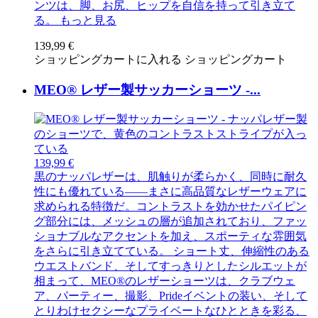
ンツは、脚、お尻、ヒップを自信を持って引き立て
る。
もっと見る
139,99 €
ショッピングカートに入れる
ショッピングカート
MEO® レザー製サッカーショーツ -...
139,99 €
黒のナッパレザーは、肌触りが柔らかく、同時に耐久
性にも優れている――まさに高品質なレザーウェアに
求められる特徴だ。コントラストを効かせたパイピン
グ部分には、メッシュの層が追加されており、ファッ
ショナブルなアクセントを加え、スポーティな雰囲気
をさらに引き立てている。 ショート丈、伸縮性のある
ウエストバンド、そしてすっきりとしたシルエットが
相まって、MEO®のレザーショーツは、クラブウェ
ア、パーティー、撮影、Prideイベントの装い、そして
とりわけセクシーなプライベートなひとときを彩る、