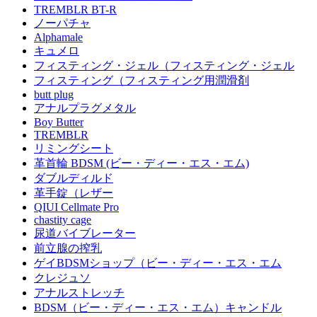
TREMBLR BT-R
ノーパチャ
Alphamale
キュメロ
フィスティング・ジェル（フィスティング・ジェル
フィスティング（フィスティング用潤滑剤
butt plug
アナルプラグメタル
Boy Butter
TREMBLR
リミングシート
革首輪 BDSM (ビー・ディー・エス・エム)
ダブルディルド
革手錠（レザー
QIUI Cellmate Pro
chastity cage
尿道バイブレーター
前立腺の搾乳
ゲイBDSMショップ（ビー・ディー・エス・エム
クレジュソ
アナルストレッチ
BDSM（ビー・ディー・エス・エム）キャンドル