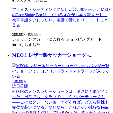
4
カスタマーレビュー
フェイス・シッティングに新しい顔が加わった。MEO
のFace Sitting Boxは、くつろぎながら本を読んだり、
携帯電話をいじったり、電話で話したり......！
もっと
見る
599,99 €
499,99 €
ショッピングカートに入れる
ショッピングカート
値下げしました
MEO® レザー製サッカーショーツ -...
139,99 €
近日公開
MEO®のメンズレザーショーツは、まさに万能アイテ
ムだ。日常でも、クラブでも、次のパーティーでも
――このセクシーなショーツがあれば、どんな男性も
完璧な装いになる。なぜなら、これこそが純粋なFetish
Fashionの真髄を体現しているからだ。柔らかなナッパ