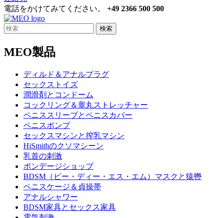
電話をかけてみてください。
+49 2366 500 500
検索
MEO製品
ディルド＆アナルプラグ
セックストイズ
潤滑剤とコンドーム
コックリング＆睾丸ストレッチャー
ペニススリーブとペニスカバー
ペニスポンプ
セックスマシンと搾乳マシン
HiSmithのクソマシーン
乳首の刺激
ボンデージショップ
BDSM（ビー・ディー・エス・エム）マスクと猿轡
ペニスケージ＆貞操帯
アナルシャワー
BDSM家具とセックス家具
電気刺激