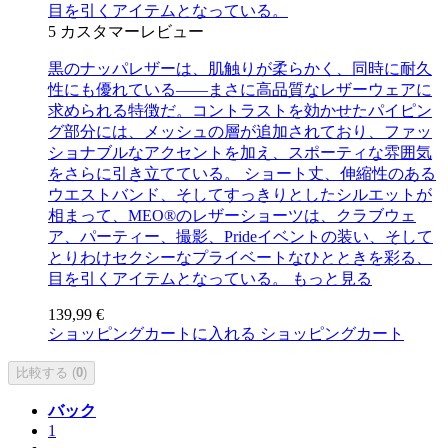
目を引くアイテムとなっている。
5
カスタマーレビュー
黒のナッパレザーは、肌触りが柔らかく、同時に耐久
性にも優れている――まさに高品質なレザーウェアに
求められる特徴だ。コントラストを効かせたパイピン
グ部分には、メッシュの層が追加されており、ファッ
ショナブルなアクセントを加え、スポーティな雰囲気
をさらに引き立てている。 ショート丈、伸縮性のある
ウエストバンド、そしてすっきりとしたシルエットが
相まって、MEO®のレザーショーツは、クラブウェ
ア、パーティー、撮影、Prideイベントの装い、そして
とりわけセクシーなプライベートなひとときを彩る、
目を引くアイテムとなっている。
もっと見る
139,99 €
ショッピングカートに入れる
ショッピングカート
比較する (
0
)
バック
1