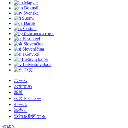
Magyar
Bokmål
Svenska
Suomi
Dansk
Čeština
български език
Eesti keel
Slovenčina
Slovenščina
ελληνικά
Lietuvių kalba
Latviešu valoda
中文
ホーム
おすすめ
新着
ベストセラー
セール
卸売り
契約を撤回する
連絡先