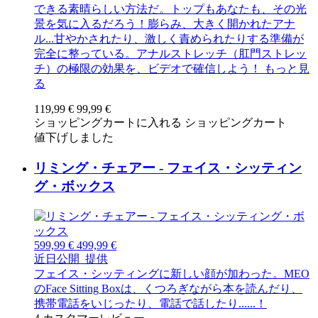
できる素晴らしい方法だ。トップもあなたも、その光
景を気に入るだろう！膨らみ、大きく開かれたアナ
ル...甘やかされたり、激しく責められたりする準備が
完全に整っている。アナルストレッチ（肛門ストレッ
チ）の極限の効果を、ビデオで確信しよう！
もっと見
る
119,99 €
99,99 €
ショッピングカートに入れる
ショッピングカート
値下げしました
リミング・チェアー - フェイス・シッティン
グ・ボックス
599,99 €
499,99 €
近日公開
提供
フェイス・シッティングに新しい顔が加わった。MEO
のFace Sitting Boxは、くつろぎながら本を読んだり、
携帯電話をいじったり、電話で話したり......！