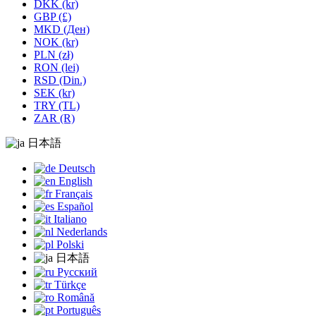
DKK (kr)
GBP (£)
MKD (Ден)
NOK (kr)
PLN (zł)
RON (lei)
RSD (Din.)
SEK (kr)
TRY (TL)
ZAR (R)
日本語
Deutsch
English
Français
Español
Italiano
Nederlands
Polski
日本語
Русский
Türkçe
Română
Português