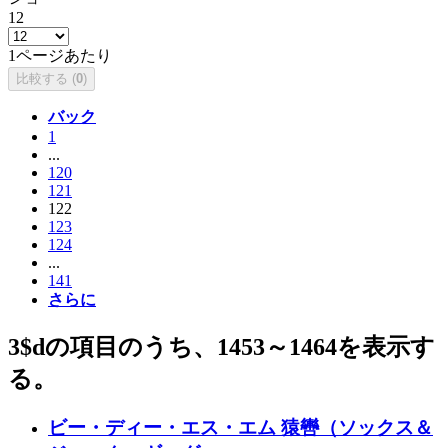
12
1ページあたり
比較する (
0
)
バック
1
...
120
121
122
123
124
...
141
さらに
3$dの項目のうち、1453～1464を表示す
る。
ビー・ディー・エス・エム 猿轡（ソックス＆