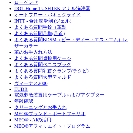
ローベンセ
DOT-Home TUSHTEK アナル洗浄器
オートブロー・バキュグライド
INTT - 食用潤滑剤 (ジェル)
よくある質問手錠（革製
よくある質問足枷(足首)
よくある質問BDSM（ビー・ディー・エス・エム）レ
ザーカラー
革のお手入れ方法
よくある質問貞操用ケージ
よくある質問ペニスプラグ
よくある質問乳首クランプ(チクビ)
よくある質問大型ディルド
ヴィーナス2000
EUDR
電気刺激装置用ケーブルおよびアダプター
年齢確認
クリーニングとお手入れ
MEO®ブランド・ポートフォリオ
MEO® - AIの活用
MEO®アフィリエイト・プログラム