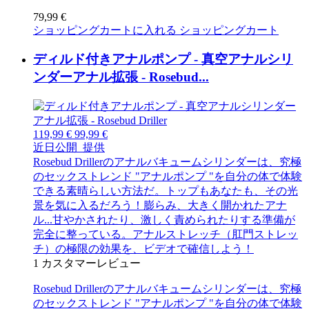
79,99 €
ショッピングカートに入れる
ショッピングカート
ディルド付きアナルポンプ - 真空アナルシリ
ンダーアナル拡張 - Rosebud...
119,99 €
99,99 €
近日公開
提供
Rosebud Drillerのアナルバキュームシリンダーは、究極
のセックストレンド "アナルポンプ "を自分の体で体験
できる素晴らしい方法だ。トップもあなたも、その光
景を気に入るだろう！膨らみ、大きく開かれたアナ
ル...甘やかされたり、激しく責められたりする準備が
完全に整っている。アナルストレッチ（肛門ストレッ
チ）の極限の効果を、ビデオで確信しよう！
1
カスタマーレビュー
Rosebud Drillerのアナルバキュームシリンダーは、究極
のセックストレンド "アナルポンプ "を自分の体で体験