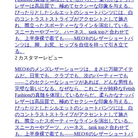
レザーは高品質で、極めてセクシーな印象を与える。
ぴったりとしたシルエットのショートパンツには、白
のコントラストストライプがアクセントとして施さ
れ、際立ったスポーティーなラインを演出している。
スニーカーやブーツ、ハーネス、tank topと合わせて
も、上半身裸で着ても――MEO®のレザーショートパ
ンツは、脚、お尻、ヒップを自信を持って引き立て
る。
2
カスタマーレビュー
MEO®のメンズレザーショーツは、まさに万能アイテ
ムだ。日常でも、クラブでも、次のパーティーでも
――このセクシーなショーツがあれば、どんな男性も
完璧な装いになる。なぜなら、これこそが純粋なFetish
Fashionの真髄を体現しているからだ。柔らかなナッパ
レザーは高品質で、極めてセクシーな印象を与える。
ぴったりとしたシルエットのショートパンツには、白
のコントラストストライプがアクセントとして施さ
れ、際立ったスポーティーなラインを演出している。
スニーカーやブーツ、ハーネス、tank topと合わせて
も、上半身裸で着ても――MEO®のレザーショートパ