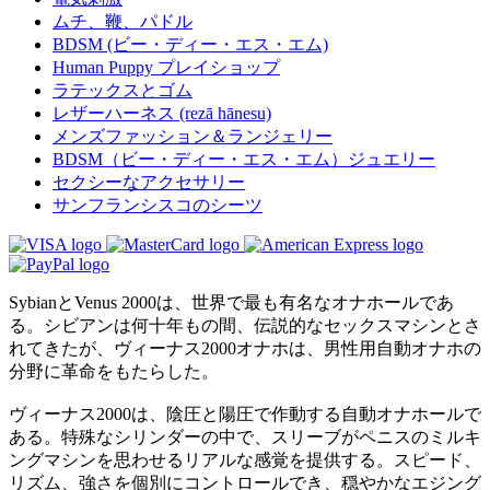
ムチ、鞭、パドル
BDSM (ビー・ディー・エス・エム)
Human Puppy プレイショップ
ラテックスとゴム
レザーハーネス (rezā hānesu)
メンズファッション＆ランジェリー
BDSM（ビー・ディー・エス・エム）ジュエリー
セクシーなアクセサリー
サンフランシスコのシーツ
SybianとVenus 2000は、世界で最も有名なオナホールであ
る。シビアンは何十年もの間、伝説的なセックスマシンとさ
れてきたが、ヴィーナス2000オナホは、男性用自動オナホの
分野に革命をもたらした。
ヴィーナス2000は、陰圧と陽圧で作動する自動オナホールで
ある。特殊なシリンダーの中で、スリーブがペニスのミルキ
ングマシンを思わせるリアルな感覚を提供する。スピード、
リズム、強さを個別にコントロールでき、穏やかなエジング