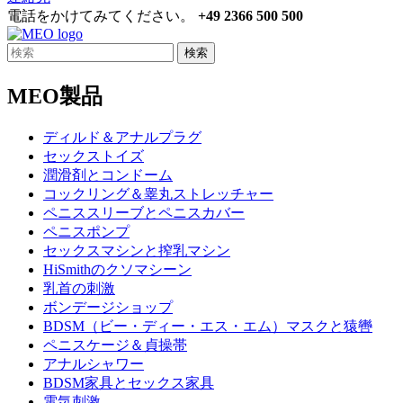
電話をかけてみてください。
+49 2366 500 500
検索
MEO製品
ディルド＆アナルプラグ
セックストイズ
潤滑剤とコンドーム
コックリング＆睾丸ストレッチャー
ペニススリーブとペニスカバー
ペニスポンプ
セックスマシンと搾乳マシン
HiSmithのクソマシーン
乳首の刺激
ボンデージショップ
BDSM（ビー・ディー・エス・エム）マスクと猿轡
ペニスケージ＆貞操帯
アナルシャワー
BDSM家具とセックス家具
電気刺激