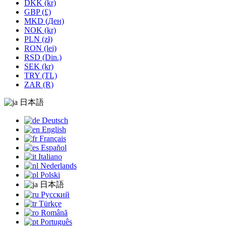
DKK (kr)
GBP (£)
MKD (Ден)
NOK (kr)
PLN (zł)
RON (lei)
RSD (Din.)
SEK (kr)
TRY (TL)
ZAR (R)
日本語
Deutsch
English
Français
Español
Italiano
Nederlands
Polski
日本語
Русский
Türkçe
Română
Português