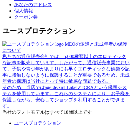
あなたのアドレス
個人情報
クーポン券
ユースプロテクション
MEOの派遣と未成年者の保護
について
私たちの通信販売会社では、5,000種類以上のエロティック
な記事を販売しています。したがって、通信販売事業におい
て、子供や青少年があまりにも早くエロティックな娯楽や記
事に接触しないように保護することが重要であるため、未成
年者の保護は当社にとって特に敏感な問題である。
そのため、当店ではage-de.xml-LabelとICRAという保護シス
テムを使用しています。これらのシステムにより、お子様を
保護しながら、安心してショップを利用することができま
す。
当社のフォトモデルはすべて18歳以上です
ユースプロテクション