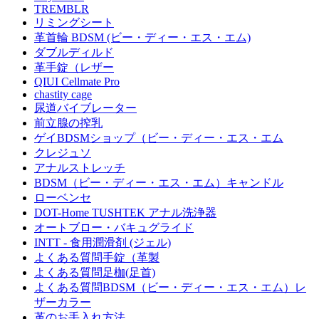
TREMBLR
リミングシート
革首輪 BDSM (ビー・ディー・エス・エム)
ダブルディルド
革手錠（レザー
QIUI Cellmate Pro
chastity cage
尿道バイブレーター
前立腺の搾乳
ゲイBDSMショップ（ビー・ディー・エス・エム
クレジュソ
アナルストレッチ
BDSM（ビー・ディー・エス・エム）キャンドル
ローベンセ
DOT-Home TUSHTEK アナル洗浄器
オートブロー・バキュグライド
INTT - 食用潤滑剤 (ジェル)
よくある質問手錠（革製
よくある質問足枷(足首)
よくある質問BDSM（ビー・ディー・エス・エム）レ
ザーカラー
革のお手入れ方法