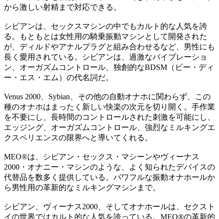
から激しい射精まで対応できる。
シビアンは、セックスマシンの中でもカルト的な人気を誇
る。もともとは女性用の騎乗振動マシンとして開発された
が、ディルドやアナルプラグと組み合わせるなど、男性にも
長く愛用されている。シビアンは、過激なバイブレーショ
ン、オーガズムコントロール、独創的なBDSM（ビー・ディ
ー・エス・エム）の代名詞だ。
Venus 2000、Sybian、その他の自動オナホに関わらず、この
種のオナホはまったく新しい快楽の次元を切り開く。手作業
を不要にし、長時間のコントロールされた刺激を可能にし、
エッジング、オーガズムコントロール、強烈なミルキングエ
クスペリエンスの限界へと導いてくれる。
MEO®は、シビアン・セックス・マシーンやヴィーナス
2000・オナニー・マシンのような、よく知られたデバイスの
代替品を数多く提供している。パワフルな振動オナホールか
ら男性用の革新的なミルキングマシンまで。
シビアン、ヴィーナス2000、そしてオナホールは、セクスト
イの世界ではカルト的な人気を誇っている。MEO®の革新的