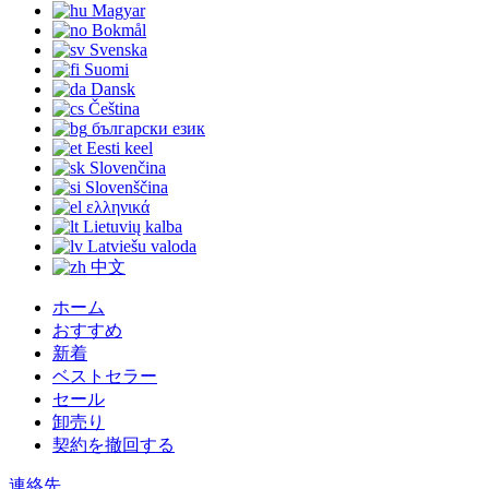
Magyar
Bokmål
Svenska
Suomi
Dansk
Čeština
български език
Eesti keel
Slovenčina
Slovenščina
ελληνικά
Lietuvių kalba
Latviešu valoda
中文
ホーム
おすすめ
新着
ベストセラー
セール
卸売り
契約を撤回する
連絡先