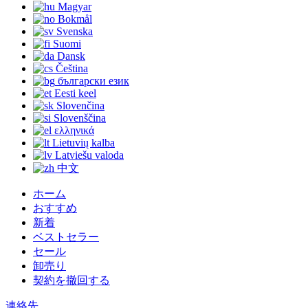
Magyar
Bokmål
Svenska
Suomi
Dansk
Čeština
български език
Eesti keel
Slovenčina
Slovenščina
ελληνικά
Lietuvių kalba
Latviešu valoda
中文
ホーム
おすすめ
新着
ベストセラー
セール
卸売り
契約を撤回する
連絡先