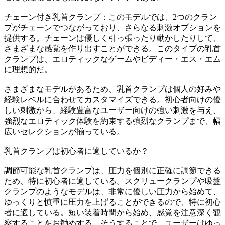
チェーン付き乳首クランプ：このモデルでは、2つのクラン
プがチェーンでつながっており、さらなる刺激オプションを
提供する。チェーンは優しく引っ張ったり動かしたりして、
さまざまな感覚を作り出すことができる。このタイプの乳首
クランプは、エロティックなゲームやビディー・エス・エム
に理想的だ。
さまざまなモデルがあるため、乳首クランプは個人の好みや
経験レベルに合わせてカスタマイズできる。初心者向けの優
しい刺激から、経験豊富なユーザー向けの強い刺激を与え、
強烈なエロティック体験を約束する強烈なクランプまで、幅
広いセレクションが揃っている。
乳首クランプは初心者に適しているか？
調節可能な乳首クランプは、圧力を個別に正確に調節できる
ため、特に初心者に適している。スクリュークランプや吸盤
クランプのようなモデルは、非常に優しい圧力から始めて、
ゆっくりと慎重に圧力を上げることができるので、特に初心
者に適している。短い装着時間から始め、感覚を注意深く観
察することをお勧めする。そうすることで、ユーザーはゆっ