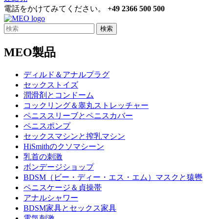
電話をかけてみてください。
+49 2366 500 500
検索
MEO製品
ディルド＆アナルプラグ
セックストイズ
潤滑剤とコンドーム
コックリング＆睾丸ストレッチャー
ペニススリーブとペニスカバー
ペニスポンプ
セックスマシンと搾乳マシン
HiSmithのクソマシーン
乳首の刺激
ボンデージショップ
BDSM（ビー・ディー・エス・エム）マスクと猿轡
ペニスケージ＆貞操帯
アナルシャワー
BDSM家具とセックス家具
電気刺激