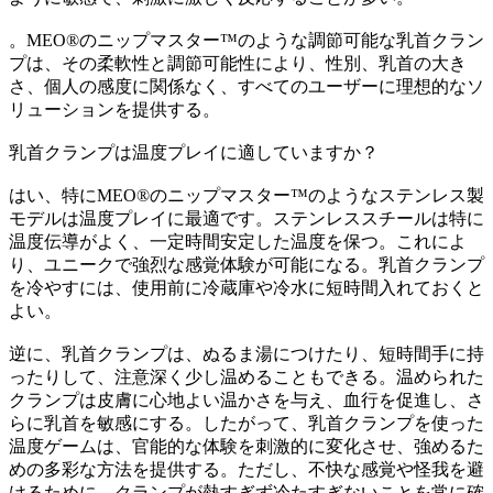
。MEO®のニップマスター™のような調節可能な乳首クラン
プは、その柔軟性と調節可能性により、性別、乳首の大き
さ、個人の感度に関係なく、すべてのユーザーに理想的なソ
リューションを提供する。
乳首クランプは温度プレイに適していますか？
はい、特にMEO®のニップマスター™のようなステンレス製
モデルは温度プレイに最適です。ステンレススチールは特に
温度伝導がよく、一定時間安定した温度を保つ。これによ
り、ユニークで強烈な感覚体験が可能になる。乳首クランプ
を冷やすには、使用前に冷蔵庫や冷水に短時間入れておくと
よい。
逆に、乳首クランプは、ぬるま湯につけたり、短時間手に持
ったりして、注意深く少し温めることもできる。温められた
クランプは皮膚に心地よい温かさを与え、血行を促進し、さ
らに乳首を敏感にする。したがって、乳首クランプを使った
温度ゲームは、官能的な体験を刺激的に変化させ、強めるた
めの多彩な方法を提供する。ただし、不快な感覚や怪我を避
けるために、クランプが熱すぎず冷たすぎないことを常に確