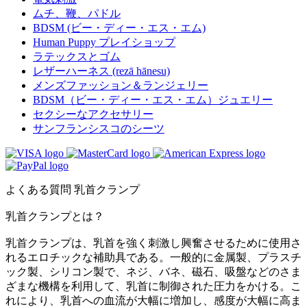
ムチ、鞭、パドル
BDSM (ビー・ディー・エス・エム)
Human Puppy プレイショップ
ラテックスとゴム
レザーハーネス (rezā hānesu)
メンズファッション＆ランジェリー
BDSM（ビー・ディー・エス・エム）ジュエリー
セクシーなアクセサリー
サンフランシスコのシーツ
よくある質問 乳首クランプ
乳首クランプとは？
乳首クランプは、乳首を強く刺激し興奮させるために使用さ
れるエロチックな補助具である。一般的に金属製、プラスチ
ック製、シリコン製で、ネジ、バネ、磁石、吸盤などのさま
ざまな機構を利用して、乳首に制御された圧力をかける。こ
れにより、乳首への血流が大幅に増加し、感度が大幅に高ま