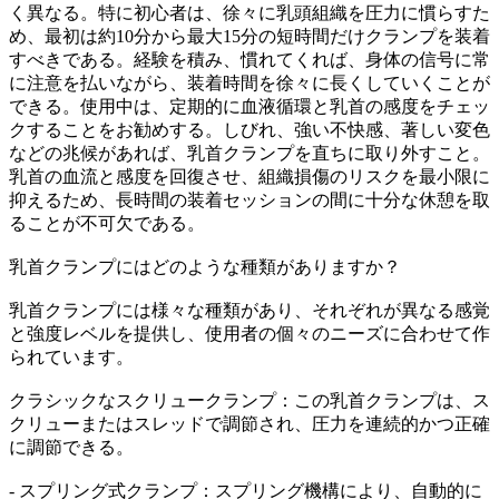
く異なる。特に初心者は、徐々に乳頭組織を圧力に慣らすた
め、最初は約10分から最大15分の短時間だけクランプを装着
すべきである。経験を積み、慣れてくれば、身体の信号に常
に注意を払いながら、装着時間を徐々に長くしていくことが
できる。使用中は、定期的に血液循環と乳首の感度をチェッ
クすることをお勧めする。しびれ、強い不快感、著しい変色
などの兆候があれば、乳首クランプを直ちに取り外すこと。
乳首の血流と感度を回復させ、組織損傷のリスクを最小限に
抑えるため、長時間の装着セッションの間に十分な休憩を取
ることが不可欠である。
乳首クランプにはどのような種類がありますか？
乳首クランプには様々な種類があり、それぞれが異なる感覚
と強度レベルを提供し、使用者の個々のニーズに合わせて作
られています。
クラシックなスクリュークランプ：この乳首クランプは、ス
クリューまたはスレッドで調節され、圧力を連続的かつ正確
に調節できる。
- スプリング式クランプ：スプリング機構により、自動的に