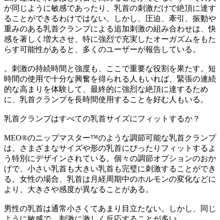
が同じように敏感であったり、乳首の刺激だけで絶頂に達す
ることができるわけではない。しかし、圧迫、牽引、振動や
重みのある乳首クランプによる追加刺激の組み合わせは、快
感を著しく増大させ、特に強烈で充実したオーガズムをもた
らす可能性があると、多くのユーザーが報告している。
。刺激の持続時間と強度も、ここで重要な役割を果たす。短
時間の使用で十分な興奮を得られる人もいれば、緊張の連続
的な高まりを体験して、最終的に強烈な絶頂に達するため
に、乳首クランプを長時間使用することを好む人もいる。
乳首クランプはすべての乳首サイズにフィットするか？
MEO®のニップマスター™のような調節可能な乳首クランプ
は、さまざまなサイズや形の乳首にぴったりフィットするよ
う特別にデザインされている。個々の調節オプションのおか
げで、小さい乳首も大きい乳首も完璧に刺激することができ
る。女性の場合、乳首は月経周期中のホルモンの変化などに
より、大きさや感度が異なることがある。
男性の乳首は通常小さくてあまり目立たない。しかし、同じ
ように敏感で、刺激に激しく反応することが多い。