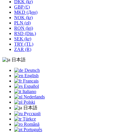
DKK (kr)
GBP (£)
MKD (Ден)
NOK (kr)
PLN (zł)
RON (lei)
RSD (Din.)
SEK (kr)
TRY (TL)
ZAR (R)
日本語
Deutsch
English
Français
Español
Italiano
Nederlands
Polski
日本語
Русский
Türkçe
Română
Português