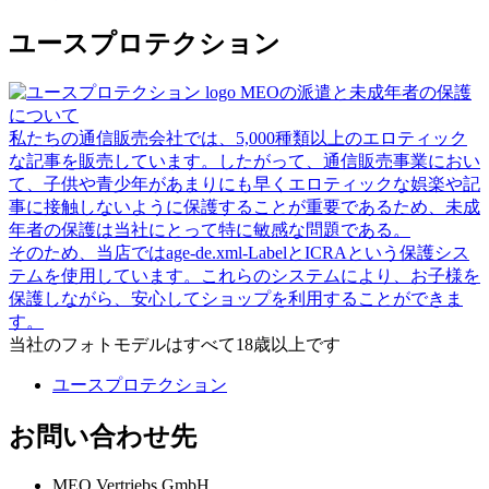
ユースプロテクション
MEOの派遣と未成年者の保護
について
私たちの通信販売会社では、5,000種類以上のエロティック
な記事を販売しています。したがって、通信販売事業におい
て、子供や青少年があまりにも早くエロティックな娯楽や記
事に接触しないように保護することが重要であるため、未成
年者の保護は当社にとって特に敏感な問題である。
そのため、当店ではage-de.xml-LabelとICRAという保護シス
テムを使用しています。これらのシステムにより、お子様を
保護しながら、安心してショップを利用することができま
す。
当社のフォトモデルはすべて18歳以上です
ユースプロテクション
お問い合わせ先
MEO Vertriebs GmbH