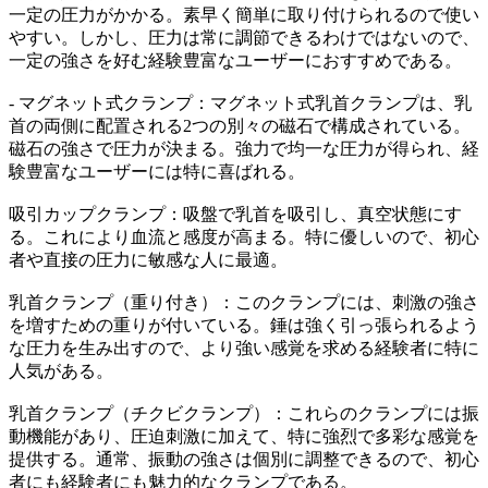
一定の圧力がかかる。素早く簡単に取り付けられるので使い
やすい。しかし、圧力は常に調節できるわけではないので、
一定の強さを好む経験豊富なユーザーにおすすめである。
- マグネット式クランプ：マグネット式乳首クランプは、乳
首の両側に配置される2つの別々の磁石で構成されている。
磁石の強さで圧力が決まる。強力で均一な圧力が得られ、経
験豊富なユーザーには特に喜ばれる。
吸引カップクランプ：吸盤で乳首を吸引し、真空状態にす
る。これにより血流と感度が高まる。特に優しいので、初心
者や直接の圧力に敏感な人に最適。
乳首クランプ（重り付き）：このクランプには、刺激の強さ
を増すための重りが付いている。錘は強く引っ張られるよう
な圧力を生み出すので、より強い感覚を求める経験者に特に
人気がある。
乳首クランプ（チクビクランプ）：これらのクランプには振
動機能があり、圧迫刺激に加えて、特に強烈で多彩な感覚を
提供する。通常、振動の強さは個別に調整できるので、初心
者にも経験者にも魅力的なクランプである。