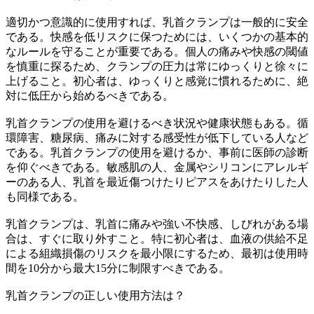
適切かつ意識的に使用すれば、乳首クランプは一般的に安全
である。快感を低リスクに保つためには、いくつかの基本的
なルールを守ることが重要である。個人の痛みや快感の閾値
を慎重に探るため、クランプの圧力は常にゆっくりと徐々に
上げること。初心者は、ゆっくりと感覚に慣れるために、絶
対に低圧から始めるべきである。
乳首クランプの使用を避けるべき状況や健康状態もある。循
環障害、糖尿病、痛みに対する感受性が低下している人など
である。乳首クランプの使用を避けるか、事前に医師の診断
を仰ぐべきである。敏感肌の人、金属やシリコンにアレルギ
ーのある人、乳首を最近傷つけたりピアスをあけたりした人
も同様である。
乳首クランプは、乳首に痛みや強い不快感、しびれがある場
合は、すぐに取り外すこと。特に初心者は、血液の供給不足
による組織損傷のリスクを最小限にするため、最初は使用時
間を10分から最大15分に制限すべきである。
乳首クランプの正しい使用方法は？