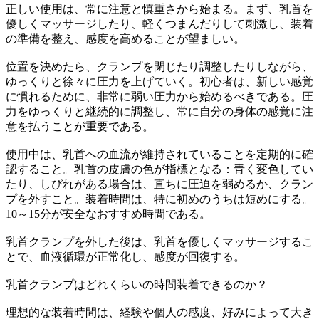
正しい使用は、常に注意と慎重さから始まる。まず、乳首を
優しくマッサージしたり、軽くつまんだりして刺激し、装着
の準備を整え、感度を高めることが望ましい。
位置を決めたら、クランプを閉じたり調整したりしながら、
ゆっくりと徐々に圧力を上げていく。初心者は、新しい感覚
に慣れるために、非常に弱い圧力から始めるべきである。圧
力をゆっくりと継続的に調整し、常に自分の身体の感覚に注
意を払うことが重要である。
使用中は、乳首への血流が維持されていることを定期的に確
認すること。乳首の皮膚の色が指標となる：青く変色してい
たり、しびれがある場合は、直ちに圧迫を弱めるか、クラン
プを外すこと。装着時間は、特に初めのうちは短めにする。
10～15分が安全なおすすめ時間である。
乳首クランプを外した後は、乳首を優しくマッサージするこ
とで、血液循環が正常化し、感度が回復する。
乳首クランプはどれくらいの時間装着できるのか？
理想的な装着時間は、経験や個人の感度、好みによって大き