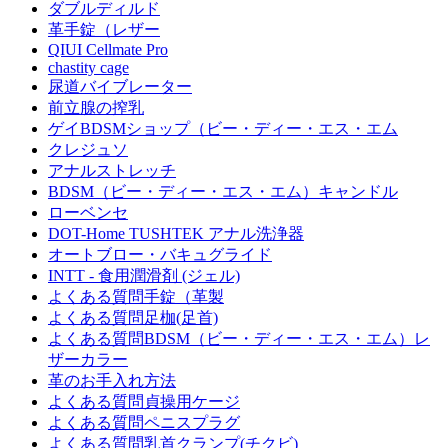
ダブルディルド
革手錠（レザー
QIUI Cellmate Pro
chastity cage
尿道バイブレーター
前立腺の搾乳
ゲイBDSMショップ（ビー・ディー・エス・エム
クレジュソ
アナルストレッチ
BDSM（ビー・ディー・エス・エム）キャンドル
ローベンセ
DOT-Home TUSHTEK アナル洗浄器
オートブロー・バキュグライド
INTT - 食用潤滑剤 (ジェル)
よくある質問手錠（革製
よくある質問足枷(足首)
よくある質問BDSM（ビー・ディー・エス・エム）レ
ザーカラー
革のお手入れ方法
よくある質問貞操用ケージ
よくある質問ペニスプラグ
よくある質問乳首クランプ(チクビ)