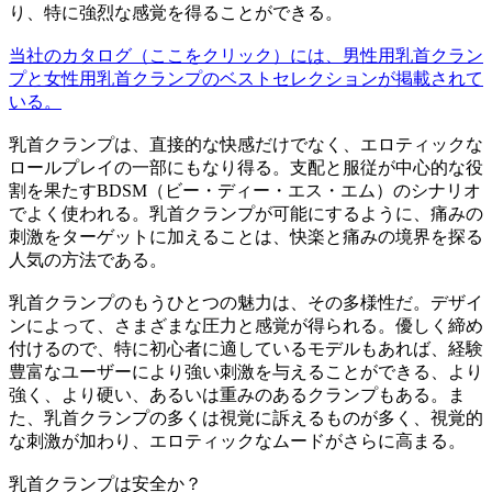
り、特に強烈な感覚を得ることができる。
当社のカタログ（ここをクリック）には、男性用乳首クラン
プと女性用乳首クランプのベストセレクションが掲載されて
いる。
乳首クランプは、直接的な快感だけでなく、エロティックな
ロールプレイの一部にもなり得る。支配と服従が中心的な役
割を果たすBDSM（ビー・ディー・エス・エム）のシナリオ
でよく使われる。乳首クランプが可能にするように、痛みの
刺激をターゲットに加えることは、快楽と痛みの境界を探る
人気の方法である。
乳首クランプのもうひとつの魅力は、その多様性だ。デザイ
ンによって、さまざまな圧力と感覚が得られる。優しく締め
付けるので、特に初心者に適しているモデルもあれば、経験
豊富なユーザーにより強い刺激を与えることができる、より
強く、より硬い、あるいは重みのあるクランプもある。ま
た、乳首クランプの多くは視覚に訴えるものが多く、視覚的
な刺激が加わり、エロティックなムードがさらに高まる。
乳首クランプは安全か？