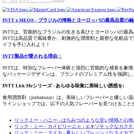
INTT x MEO® - ブラジルの情熱とヨーロッパの最高品質の
INTTは、官能的なブラジルの生きる喜びとヨーロッパの最
INTTは高品質で風味豊か、刺激的な潤滑剤と親密な化粧品
イフを手に入れよう！
INTT製品が愛される理由：
INTTは、特別なフレーバー体験と強烈に官能的な感覚を象
なパッケージデザインは、ブランドのプレミアム性を強調し
INTT Lick Meシリーズ - あらゆる味覚に美味しい誘惑を:
食用潤滑剤（junbakuzai）は、美味しいフレーバーと
ラインショップでは、以下の人気フレーバーを見つけること
リックミー・ハニー - はちみつのような甘い情熱と心
リック・ミー・カイピリーニャ - エキゾチックなカク
リック・ミー・スイカ - 夏らしいフレッシュなスイカ