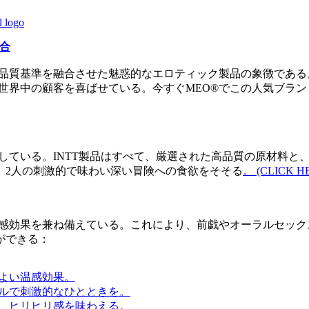
融合
高品質基準を融合させた魅惑的なエロティック製品の象徴であ
で世界中の顧客を喜ばせている。今すぐMEO®でこの人気ブラ
徴している。INTT製品はすべて、厳選された高品質の原材料
、2人の刺激的で味わい深い冒険への食欲をそそる
。 (CLICK H
優しい温感効果を兼ね備えている。これにより、前戯やオーラルセッ
ができる：
地よい温感効果。
テルで刺激的なひとときを。
で、ヒリヒリ感を味わえる。