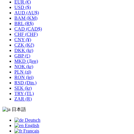
EUR (€)
USD ($)
AUD (AU$)
BAM (KM)
BRL (R$)
CAD (CAD$)
CHF (CHF)
CNY (¥)
CZK (Kč)
DKK (kr)
GBP (£)
MKD (Ден)
NOK (kr)
PLN (zł)
RON (lei)
RSD (Din.)
SEK (kr)
TRY (TL)
ZAR (R)
日本語
Deutsch
English
Français