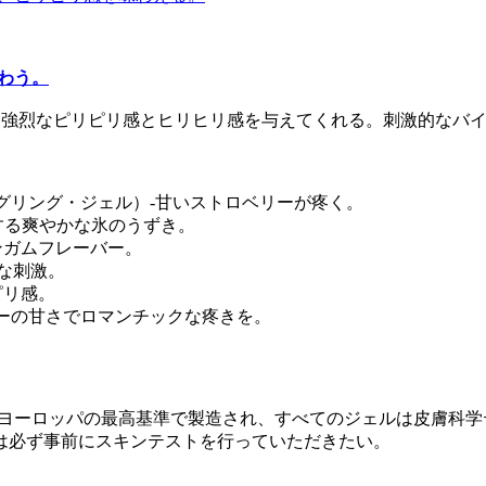
味わう。
触れるたびに強烈なピリピリ感とヒリヒリ感を与えてくれる。刺激的
トロベリー・ティングリング・ジェル）-甘いストロベリーが疼く。
ストを演出する爽やかな氷のうずき。
いチューインガムフレーバー。
と強烈な刺激。
ピリピリ感。
コットンキャンディーの甘さでロマンチックな疼きを。
。ヨーロッパの最高基準で製造され、すべてのジェルは皮膚科
は必ず事前にスキンテストを行っていただきたい。