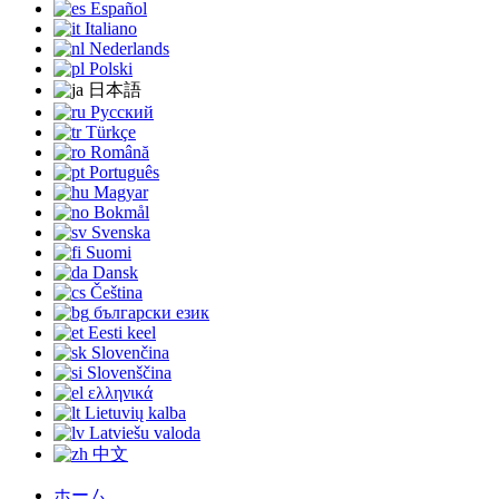
Español
Italiano
Nederlands
Polski
日本語
Русский
Türkçe
Română
Português
Magyar
Bokmål
Svenska
Suomi
Dansk
Čeština
български език
Eesti keel
Slovenčina
Slovenščina
ελληνικά
Lietuvių kalba
Latviešu valoda
中文
ホーム