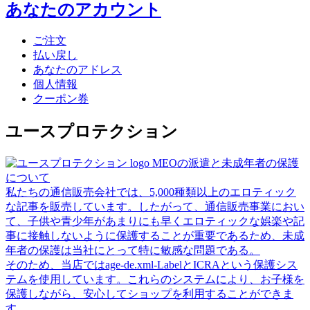
あなたのアカウント
ご注文
払い戻し
あなたのアドレス
個人情報
クーポン券
ユースプロテクション
MEOの派遣と未成年者の保護
について
私たちの通信販売会社では、5,000種類以上のエロティック
な記事を販売しています。したがって、通信販売事業におい
て、子供や青少年があまりにも早くエロティックな娯楽や記
事に接触しないように保護することが重要であるため、未成
年者の保護は当社にとって特に敏感な問題である。
そのため、当店ではage-de.xml-LabelとICRAという保護シス
テムを使用しています。これらのシステムにより、お子様を
保護しながら、安心してショップを利用することができま
す。