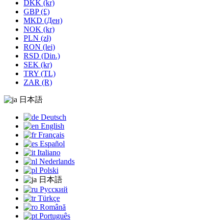
DKK (kr)
GBP (£)
MKD (Ден)
NOK (kr)
PLN (zł)
RON (lei)
RSD (Din.)
SEK (kr)
TRY (TL)
ZAR (R)
日本語
Deutsch
English
Français
Español
Italiano
Nederlands
Polski
日本語
Русский
Türkçe
Română
Português