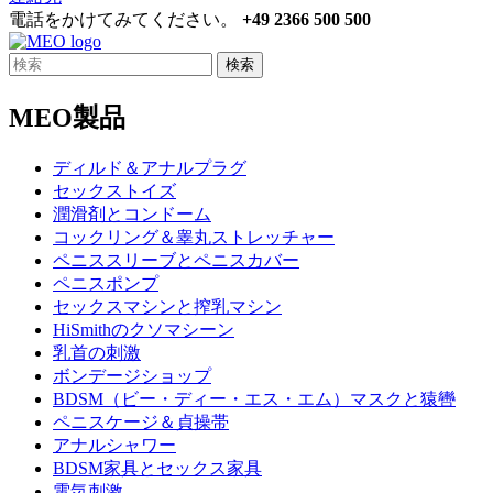
電話をかけてみてください。
+49 2366 500 500
検索
MEO製品
ディルド＆アナルプラグ
セックストイズ
潤滑剤とコンドーム
コックリング＆睾丸ストレッチャー
ペニススリーブとペニスカバー
ペニスポンプ
セックスマシンと搾乳マシン
HiSmithのクソマシーン
乳首の刺激
ボンデージショップ
BDSM（ビー・ディー・エス・エム）マスクと猿轡
ペニスケージ＆貞操帯
アナルシャワー
BDSM家具とセックス家具
電気刺激