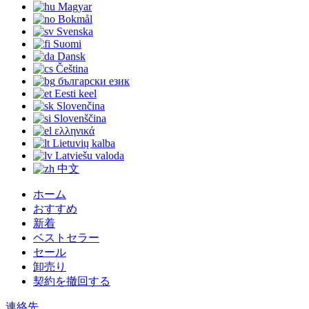
Magyar
Bokmål
Svenska
Suomi
Dansk
Čeština
български език
Eesti keel
Slovenčina
Slovenščina
ελληνικά
Lietuvių kalba
Latviešu valoda
中文
ホーム
おすすめ
新着
ベストセラー
セール
卸売り
契約を撤回する
連絡先