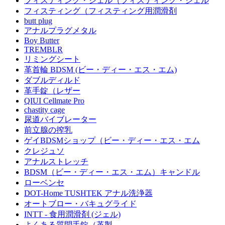
フィスティング・ジェル（フィスティング・ジェル
フィスティング（フィスティング用潤滑剤
butt plug
アナルプラグメタル
Boy Butter
TREMBLR
リミングシート
革首輪 BDSM (ビー・ディー・エス・エム)
ダブルディルド
革手錠（レザー
QIUI Cellmate Pro
chastity cage
尿道バイブレーター
前立腺の搾乳
ゲイBDSMショップ（ビー・ディー・エス・エム
クレジュソ
アナルストレッチ
BDSM（ビー・ディー・エス・エム）キャンドル
ローベンセ
DOT-Home TUSHTEK アナル洗浄器
オートブロー・バキュグライド
INTT - 食用潤滑剤 (ジェル)
よくある質問手錠（革製