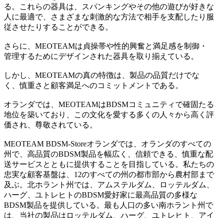
る。これらの器具は、スパンキングやその他の遊びが好きな
人に最適で、さまざまな刺激的な方法で相手を支配したり服
従させたりすることができる。
さらに、MEOTEAMは貞操帯や性的興奮と満足感を制御・
管理するためにデザインされた器具を取り揃えている。
しかし、MEOTEAMの真の特徴は、製品の品質だけでな
く、慎重さと顧客満足へのコミットメントである。
オランダでは、MEOTEAMはBDSMコミュニティで確固たる
地位を築いており、この文化を愛する多くの人々から高く評
価され、尊敬されている。
MEOTEAM BDSM-Storeオランダでは、オランダのすべての
州で、高品質のBDSM製品を幅広く、信頼できる、慎重な配
送サービスとともに提供することを目指している。私たちの
忠実な顧客基盤は、12のすべての州の都市部から農村部まで
及ぶ。北ホラント州では、アムステルダム、ロッテルダム、
ハーグ、ユトレヒトのBDSM愛好家に最高品質の多様な
BDSM製品を提供している。最も人口の多い南ホラント州で
は、当社の製品はロッテルダム、ハーグ、ユトレヒト、アイ