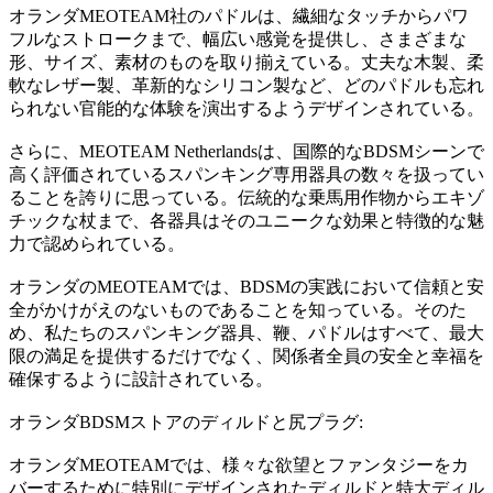
オランダMEOTEAM社のパドルは、繊細なタッチからパワ
フルなストロークまで、幅広い感覚を提供し、さまざまな
形、サイズ、素材のものを取り揃えている。丈夫な木製、柔
軟なレザー製、革新的なシリコン製など、どのパドルも忘れ
られない官能的な体験を演出するようデザインされている。
さらに、MEOTEAM Netherlandsは、国際的なBDSMシーンで
高く評価されているスパンキング専用器具の数々を扱ってい
ることを誇りに思っている。伝統的な乗馬用作物からエキゾ
チックな杖まで、各器具はそのユニークな効果と特徴的な魅
力で認められている。
オランダのMEOTEAMでは、BDSMの実践において信頼と安
全がかけがえのないものであることを知っている。そのた
め、私たちのスパンキング器具、鞭、パドルはすべて、最大
限の満足を提供するだけでなく、関係者全員の安全と幸福を
確保するように設計されている。
オランダBDSMストアのディルドと尻プラグ:
オランダMEOTEAMでは、様々な欲望とファンタジーをカ
バーするために特別にデザインされたディルドと特大ディル