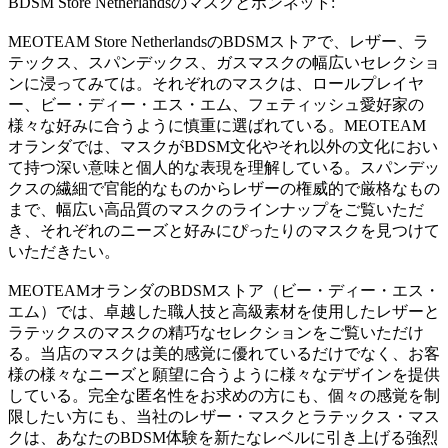
BDSM Store Netherlandsのマスクとボンネット:
MEOTEAM Store NetherlandsのBDSMストアで、レザー、ラ
テックス、スパンデックス、ガスマスクの幅広いセレクショ
ンに浸ってみては。それぞれのマスクは、ロールプレイヤ
ー、ビー・ディー・エス・エム、フェティッシュ愛好家の
様々な好みに合うように慎重に選ばれている。MEOTEAM
オランダでは、マスクがBDSM文化やそれ以外の文化におい
て持つ深い意味と個人的な表現を理解している。スパンデッ
クスの繊細で官能的なものからレザーの権威的で厳格なもの
まで、幅広い高品質のマスクのラインナップをご覧いただ
き、それぞれのニーズと好みにぴったりのマスクを見つけて
いただきたい。
MEOTEAMオランダのBDSMストア（ビー・ディー・エス・
エム）では、卓越した職人技と高級素材を使用したレザーと
ラテックスのマスクの精巧なセレクションをご覧いただけ
る。当店のマスクは美的感覚に優れているだけでなく、お客
様の様々なニーズと願望に合うように様々なデザインを提供
している。完全な匿名性をお求めの方にも、個々の感覚を制
限したい方にも、当社のレザー・マスクとラテックス・マス
クは、あなたのBDSM体験を新たなレベルに引き上げる強烈