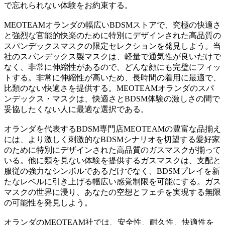
で忘れられない体験をお約束する。
MEOTEAMオランダの幅広いBDSMストアで、究極の快適さ
と強烈な官能的快楽のために特別にデザインされた高品質の
スパンデックスマスクの限定セレクションを発見しよう。当
社のスパンデックス製マスクは、軽量で通気性が良いだけで
なく、非常に伸縮性があるので、どんな顔にも完璧にフィッ
トする。非常に伸縮性が高いため、長時間の着用に最適で、
比類のない快適さを提供する。MEOTEAMオランダのスパ
ンデックス・マスクは、快適さとBDSM体験の激しさの間で
妥協したくない人に最適な選択である。
オランダを代表するBDSM専門店MEOTEAMの豊富な品揃え
には、より激しく刺激的なBDSMシナリオを切望する愛好家
のために特別にデザインされた高品質のガスマスクが揃って
いる。他に類を見ない体験を提供するガスマスクは、支配と
服従の強力なシンボルであるだけでなく、BDSMプレイを新
たなレベルに引き上げる幅広い感覚制限を可能にする。ガス
マスクの世界に浸り、あなたの空想とフェチを実現する無限
の可能性を発見しよう。
オランダのMEOTEAM社では、安全性、耐久性、快適性を