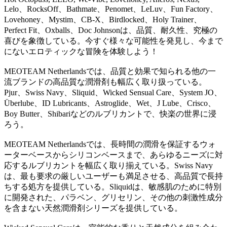
Lelo、RocksOff、Bathmate、Penomet、LeLuv、Fun Factory、
Lovehoney、Mystim、CB-X、Birdlocked、Holy Trainer、
Perfect Fit、Oxballs、Doc Johnsonは、品質、耐久性、究極の
喜びを象徴している。今すぐ様々な可能性を発見し、今まで
にないエロティックな冒険を体験しよう！
MEOTEAM Netherlandsでは、品質と効果で知られる他の一
流ブランドの高品質な潤滑剤も幅広く取り扱っている。
Pjur、Swiss Navy、Sliquid、Wicked Sensual Care、System JO、
Überlube、ID Lubricants、Astroglide、Wet、J Lube、Crisco、
Boy Butter、Shibariなどのルブリカントで、快楽の世界に浸
ろう。
MEOTEAM Netherlandsでは、長時間の潤滑を保証するウォ
ーターベースからシリコンベースまで、あらゆるニーズに対
応するルブリカントを幅広く取り揃えている。Swiss Navy
は、最も要求の厳しいユーザーも満足させる、高品質で長持
ちする処方を提供している。Sliquidは、敏感肌のために特別
に開発された、パラベン、グリセリン、その他の刺激性成分
を含まない天然潤滑剤シリーズを提供している。