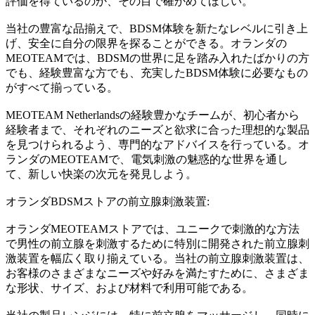
評価を得ているのか、その目で確かめてほしい。
当社の豊富な品揃えで、BDSM体験を新たなレベルに引き上
げ、安全に自分の限界を探ることができる。オランダの
MEOTEAMでは、BDSMの世界に足を踏み入れたばかりの方
でも、経験豊富な方でも、充実したBDSM体験に必要なもの
がすべて揃っている。
MEOTEAM Netherlandsの経験豊かなチームが、初心者から
経験者まで、それぞれのニーズと欲求に合った理想的な製品
を見つけられるよう、専門的なアドバイスを行っている。オ
ランダのMEOTEAMで、電気刺激の魅惑的な世界を通し
て、新しい快楽の次元を発見しよう。
オランダBDSMストアの前立腺刺激装置:
オランダMEOTEAMストアでは、ユニークで刺激的な方法
で男性の前立腺を刺激するために特別に開発された前立腺刺
激装置を幅広く取り揃えている。当社の前立腺刺激装置は、
お客様のさまざまなニーズや好みを満たすために、さまざま
な形状、サイズ、および材料で利用可能である。