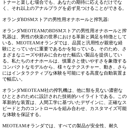
トナーと楽しむ場合でも、あなたの期待に応えるだけでな
く、それ以上のアナルプラグを必ず見つけることができる。
オランダBDSMストアの男性用オナホールと搾乳器:
オランダMEOTEAMのBDSMストアの男性用オナホールと搾
乳器は、男性の快楽の世界における革新と満足を特徴として
いる。MEOTEAMオランダでは、品質と汎用性が親密な経
験にとっていかに重要であるかを知っている。そのため、さ
まざまなニーズや好みに合わせた幅広い製品を提供してい
る。私たちのオナホールは、慎重さと使いやすさを象徴する
コンパクトなモデルから、様々なテクスチャー、動き、さら
にはインタラクティブな体験を可能にする高度な自動装置ま
で幅広い。
オランダMEOTEAM社の搾乳機は、他に類を見ない濃密な
ひとときのために設計された技術的ハイライトである。この
革新的な装置は、人間工学に基づいたデザインに、正確なス
ピードと力のコントロールを組み合わせ、カスタマイズ可能
な体験を保証する。
MEOTEAMオランダでは、すべての製品が安全性、耐久