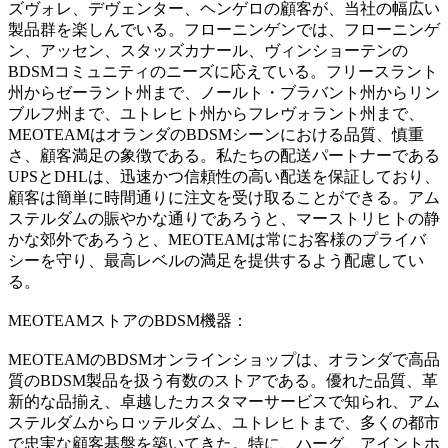
ズヴォレ、デヴェンター、ヘンゲロの顧客が、当社の幅広い
製品群を楽しんでいる。フローニンゲンでは、フローニンゲ
ン、アッセン、スタッズカナール、ヴィンショーテンの
BDSMコミュニティのニーズに応えている。フリースラント
州からゼーラント州まで、ノールト・ブラバント州からリン
ブルフ州まで、ユトレヒト州からフレヴォラント州まで、
MEOTEAMはオランダのBDSMシーンにおける品質、慎重
さ、顧客満足の象徴である。私たちの配送パートナーである
UPSとDHLは、迅速かつ信頼性の高い配送を保証しており、
顧客は簡単に時間通りに注文を受け取ることができる。アム
ステルダムの賑やかな通りであろうと、マーストリヒトの静
かな郊外であろうと、MEOTEAMは常にお客様のプライバ
シーを守り、最高レベルの満足を提供するよう配慮してい
る。
MEOTEAMストアのBDSM機器：
MEOTEAMのBDSMオンラインショップは、オランダで高品
質のBDSM製品を扱う有数のストアである。優れた品質、革
新的な品揃え、卓越したカスタマーサービスで知られ、アム
ステルダムからロッテルダム、ユトレヒトまで、多くの都市
で忠実な顧客基盤を築いてきた。特に、ハーグ、アイントホ