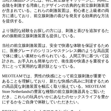
当社の製品レンジには、特に前立腺をマッサージし、同時に
会陰を刺激する湾曲したデザインの古典的な前立腺刺激装置
が含まれている。これらの刺激装置は、初心者と上級者の両
方に適しており、前立腺刺激の喜びを発見する効果的な方法
を提供する。
より強烈な経験をお探しの方には、刺激と喜びを追加するた
めの振動前立腺刺激装置も提供している。
当社の前立腺刺激装置は、安全で快適な体験を保証するため
に、医療グレードのシリコンやステンレス鋼のような高品質
で体に優しい素材から作られている。人間工学に基づいて設
計され、お手入れも簡単なので、衛生面や快適さを重視する
方にとって実用的な選択肢となっている。
MEOTEAMでは、男性の快感にとって前立腺刺激が重要で
あることを理解しており、新たな快感の高みに到達するため
の高品質な刺激装置を幅広く取り揃えている。MEOTEAM
Store Netherlandsの豊富な種類の前立腺刺激器具をご覧いた
だき、これらの玩具がいかにあなたのセックスライフを豊か
にするかをご自身で体験していただきたい。