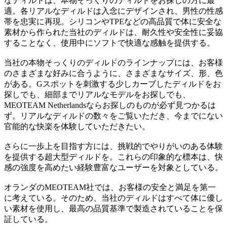
なディルドは、本物そっくりのディルドをお探しの方に最
適。各リアルなディルドは入念にデザインされ、男性の性感
帯を忠実に再現。シリコンやTPEなどの高品質で体に安全な
素材から作られた当社のディルドは、耐久性や安全性に妥協
することなく、使用中にソフトで快適な感触を提供する。
当社の本物そっくりのディルドのラインナップには、お客様
のさまざまな好みに合うように、さまざまなサイズ、形、色
がある。Gスポットを刺激する少しカーブしたディルドをお
探しでも、細部までリアルなモデルをお探しでも、
MEOTEAM Netherlandsならお探しのものが必ず見つかるは
ず。リアルなディルドの数々をご覧いただき、今までにない
官能的な快楽を体験していただきたい。
さらに一歩上を目指す方には、挑戦的でやりがいのある体験
を提供する超大型ディルドを。これらの印象的な標本は、快
感の強度を高めたい経験豊富なユーザーを対象としている。
オランダのMEOTEAM社では、お客様の安全と満足を第一
に考えている。そのため、当社のディルドはすべて体に優し
い素材を使用し、最高の品質基準で製造されていることを保
証している。