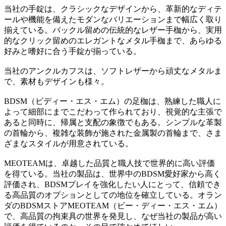
当社の手錠は、クラシックなデザインから、革新的なディテ
ールや機能を備えたモダンなバリエーションまで幅広く取り
揃えている。バックル留めの伝統的なレザー手枷から、実用
的なクリック留めのエレガントなメタル手枷まで、あらゆる
好みと嗜好に合う手錠が揃っている。
当社のアンクルカフスは、ソフトレザーから頑丈なメタルま
で、素材もデザインも様々。
BDSM（ビディー・エス・エム）の足枷は、熟練した職人に
よって細部にまでこだわって作られており、視覚的な主張で
あると同時に、帰属と支配の象徴でもある。シンプルな革製
の首輪から、複雑な装飾が施された金属製の首輪まで、さま
ざまなスタイルが用意されている。
MEOTEAMは、卓越した品質と職人技で世界的に高い評価
を得ている。当社の製品は、世界中のBDSM愛好家から高く
評価され、BDSMプレイを強化したい人にとって、信頼でき
る高品質のオプションとしての地位を確立している。オラン
ダのBDSMストアMEOTEAM（ビー・ディー・エス・エム）
で、高品質の拘束具の世界を発見し、なぜ当社の製品が高い