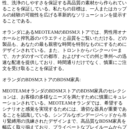
性、洗浄のしやすさを保証する高品質の素材から作られてい
ることを保証している。私たちの目標は、一人またはカップ
ルの経験の可能性を広げる革新的なソリューションを提示す
ることである。
オランダにあるMEOTEAMのBDSMストアでは、男性用オナ
ホールと搾乳器のバラエティと品質をご覧いただける。どの
製品も、あなたの最も親密な時間を特別なものにするために
デザインされている。また、トロントからバンクーバーま
で、カナダのすべての都市、およびすべての州と準州への迅
速な配達を提供しており、時間通りだけでなく、慎重にご注
文を受け取ることを保証する。
オランダのBDSMストアのBDSM家具:
MEOTEAMオランダのBDSMストアのBDSM家具のセレクシ
ョンは、お客様の多様なニーズを満たすために慎重にキュレ
ーションされている。MEOTEAMオランダでは、希望する
シナリオと感覚を実現するためには、適切な器具が重要であ
ることを認識している。シンプルなボンデージベッドから吊
り緊縛用の洗練されたデザインまで、高品質なBDSM家具を
幅広く取り揃えており、プライベートなプレイルームからプ