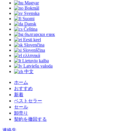
Magyar
Bokmål
Svenska
Suomi
Dansk
Čeština
български език
Eesti keel
Slovenčina
Slovenščina
ελληνικά
Lietuvių kalba
Latviešu valoda
中文
ホーム
おすすめ
新着
ベストセラー
セール
卸売り
契約を撤回する
連絡先