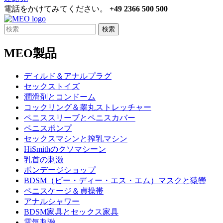
電話をかけてみてください。
+49 2366 500 500
検索
MEO製品
ディルド＆アナルプラグ
セックストイズ
潤滑剤とコンドーム
コックリング＆睾丸ストレッチャー
ペニススリーブとペニスカバー
ペニスポンプ
セックスマシンと搾乳マシン
HiSmithのクソマシーン
乳首の刺激
ボンデージショップ
BDSM（ビー・ディー・エス・エム）マスクと猿轡
ペニスケージ＆貞操帯
アナルシャワー
BDSM家具とセックス家具
電気刺激