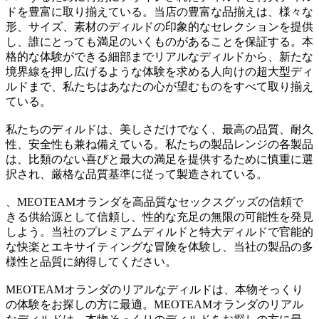
ドを豊富に取り揃えている。当店の豊富な品揃えは、様々な
形、サイズ、素材のディルドの印象的なセレクションを提供
し、誰にとっても満足のいくものがあることを保証する。本
格的な体験ができる細部までリアルなディルドから、新たな
境界線を押し広げるような体験を求める人向けの超大型ディ
ルドまで、私たちはあなたの心が望むものをすべて取り揃え
ている。
私たちのディルドは、美しさだけでなく、最高の品質、耐久
性、安全性も兼ね備えている。私たちの製品レンジの各製品
は、比類のない喜びと最大の満足を提供するために慎重に選
択され、厳格な品質基準に従って製造されている。
、MEOTEAMオランダを高品質なセックスグッズの信頼で
きる供給源として信頼し、性的な充足の無限の可能性を発見
しよう。当社のプレミアムディルドと特大ディルドで官能的
な快楽とエキサイティングな冒険を体験し、当社の製品の多
様性と品質に納得してください。
MEOTEAMオランダのリアルなディルドは、本物そっくり
の体験をお探しの方に最適。MEOTEAMオランダのリアル