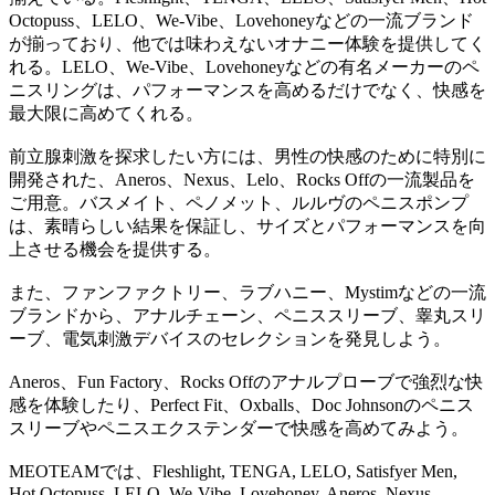
Octopuss、LELO、We-Vibe、Lovehoneyなどの一流ブランド
が揃っており、他では味わえないオナニー体験を提供してく
れる。LELO、We-Vibe、Lovehoneyなどの有名メーカーのペ
ニスリングは、パフォーマンスを高めるだけでなく、快感を
最大限に高めてくれる。
前立腺刺激を探求したい方には、男性の快感のために特別に
開発された、Aneros、Nexus、Lelo、Rocks Offの一流製品を
ご用意。バスメイト、ペノメット、ルルヴのペニスポンプ
は、素晴らしい結果を保証し、サイズとパフォーマンスを向
上させる機会を提供する。
また、ファンファクトリー、ラブハニー、Mystimなどの一流
ブランドから、アナルチェーン、ペニススリーブ、睾丸スリ
ーブ、電気刺激デバイスのセレクションを発見しよう。
Aneros、Fun Factory、Rocks Offのアナルプローブで強烈な快
感を体験したり、Perfect Fit、Oxballs、Doc Johnsonのペニス
スリーブやペニスエクステンダーで快感を高めてみよう。
MEOTEAMでは、Fleshlight, TENGA, LELO, Satisfyer Men,
Hot Octopuss, LELO, We-Vibe, Lovehoney, Aneros, Nexus,