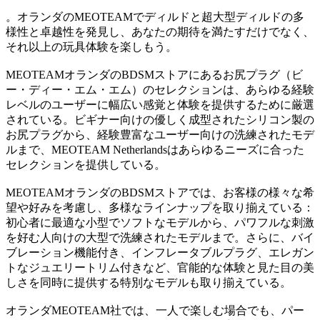
。オランダのMEOTEAMでディルドと超大型ディルドの多
様性と卓越性を発見し、あなたの期待を満たすだけでなく、
それ以上の玩具体験を楽しもう。
MEOTEAMオランダのBDSMストアにあるお尻プラグ（ビ
ー・ディー・エム・エム）のセレクションは、あらゆる経験
レベルのユーザーに幅広い感覚と体験を提供するために厳選
されている。ビギナー向けの優しく成型されたシリコン製の
お尻プラグから、経験豊富なユーザー向けの洗練されたモデ
ルまで、MEOTEAM Netherlandsはあらゆるニーズに合った
セレクションを提供している。
MEOTEAMオランダのBDSMストアでは、お客様の様々な希
望や好みを考慮し、多様なラインナップを取り揃えている：
初心者に最適な小型でソフトなモデルから、パワフルな刺激
を好む人向けの大型で洗練されたモデルまで。さらに、バイ
ブレーション機能付き、インフレータブルプラグ、エレガン
トなジュエリートリム付きなど、官能的な体験と見た目の美
しさを同時に提供する特別なモデルも取り揃えている。
オランダMEOTEAM社では、一人で楽しむ場合でも、パー