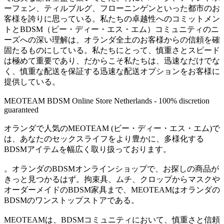
ーフェン、ティルブルグ、フローニンゲンといった都市のお
客様を誇りに思っている。私たちの卓越性へのコミットメン
トとBDSM（ビー・ディー・エス・エム）コミュニティのニ
ーズへの深い理解は、オランダ全土のお客様からの信頼を確
固たるものにしている。私たちにとって、慎重さとスピード
は極めて重要であり、だからこそ私たちは、迅速なだけでな
く、慎重な配送を保証する迅速な配送オプションをお客様に
提供している。
MEOTEAM BDSM Online Store Netherlands - 100% discretion
guaranteed
オランダで人気のMEOTEAM (ビー・ディー・エス・エム)で
は、あなたのセックスライフをより豊かに、多様化する
BDSMアイテムを幅広く取り扱っております。
。オランダのBDSMオンラインショップで、お探しの商品が
きっと見つかるはず。拘束具、ムチ、クロップからマスクや
オーダーメイドのBDSM家具まで、MEOTEAMはオランダの
BDSMのワンストップストアである。
MEOTEAMは、BDSMコミュニティにおいて、慎重さと信頼