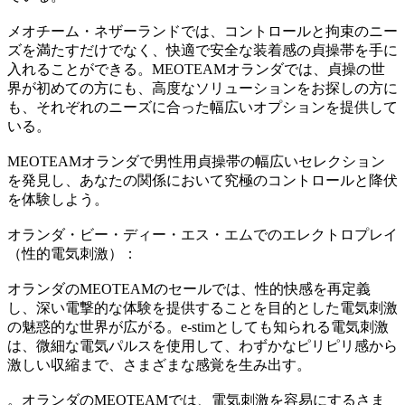
メオチーム・ネザーランドでは、コントロールと拘束のニー
ズを満たすだけでなく、快適で安全な装着感の貞操帯を手に
入れることができる。MEOTEAMオランダでは、貞操の世
界が初めての方にも、高度なソリューションをお探しの方に
も、それぞれのニーズに合った幅広いオプションを提供して
いる。
MEOTEAMオランダで男性用貞操帯の幅広いセレクション
を発見し、あなたの関係において究極のコントロールと降伏
を体験しよう。
オランダ・ビー・ディー・エス・エムでのエレクトロプレイ
（性的電気刺激）：
オランダのMEOTEAMのセールでは、性的快感を再定義
し、深い電撃的な体験を提供することを目的とした電気刺激
の魅惑的な世界が広がる。e-stimとしても知られる電気刺激
は、微細な電気パルスを使用して、わずかなピリピリ感から
激しい収縮まで、さまざまな感覚を生み出す。
。オランダのMEOTEAMでは、電気刺激を容易にするさま