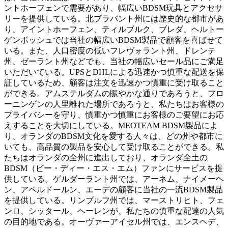
ントホーフェンで需要があり、幅広いBDSM玩具とアクセサ
リーを提供している。北ブラバント州には歴史的な都市があ
り、アイントホーフェン、ティルブルク、ブレダ、ヘルトー
ゲンボッシュでは当社の幅広いBDSM製品で顧客を喜ばせて
いる。また、人口密度の低いフレヴォラント州、ドレンテ
州、ゼーラント州などでも、当社の幅広いセール品にご満足
いただいている。UPSとDHLによる迅速かつ慎重な配送を保
証しているため、顧客は注文を迅速かつ慎重に受け取ること
ができる。アムステルダムの賑やかな通りであろうと、フロ
ーニンゲンの人里離れた場所であろうと、私たちはお客様の
プライバシーを守り、慎重かつ慎重にお客様のご要望にお応
えすることを大切にしている。MEOTEAM BDSM製品によ
り、オランダのBDSM文化を愛する人々は、どの州や都市に
いても、高品質の製品を安心して受け取ることができる。私
たちはオランダの全州に進出しており、オランダ全土の
BDSM（ビー・ディー・エス・エム）ファンにサービスを提
供している。ゲルダーラント州では、アーネム、ナイメーヘ
ン、アペルドールン、エーデの顧客に当社の一流BDSM製品
を提供している。リンブルフ州では、マーストリヒト、フェ
ンロ、シッタール、ヘーレンが、私たちの慎重な配達の人気
の目的地である。オーヴァーアイセル州では、エンスヘデ、