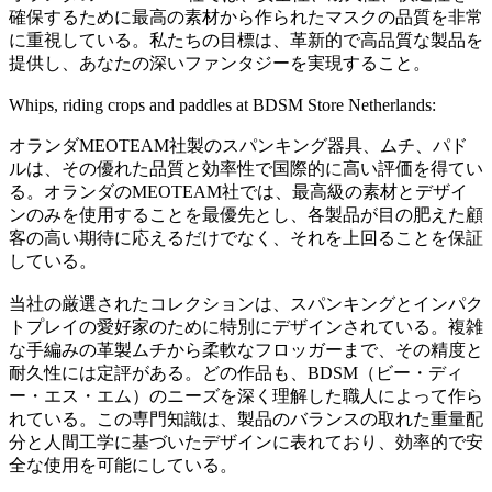
確保するために最高の素材から作られたマスクの品質を非常
に重視している。私たちの目標は、革新的で高品質な製品を
提供し、あなたの深いファンタジーを実現すること。
Whips, riding crops and paddles at BDSM Store Netherlands:
オランダMEOTEAM社製のスパンキング器具、ムチ、パド
ルは、その優れた品質と効率性で国際的に高い評価を得てい
る。オランダのMEOTEAM社では、最高級の素材とデザイ
ンのみを使用することを最優先とし、各製品が目の肥えた顧
客の高い期待に応えるだけでなく、それを上回ることを保証
している。
当社の厳選されたコレクションは、スパンキングとインパク
トプレイの愛好家のために特別にデザインされている。複雑
な手編みの革製ムチから柔軟なフロッガーまで、その精度と
耐久性には定評がある。どの作品も、BDSM（ビー・ディ
ー・エス・エム）のニーズを深く理解した職人によって作ら
れている。この専門知識は、製品のバランスの取れた重量配
分と人間工学に基づいたデザインに表れており、効率的で安
全な使用を可能にしている。