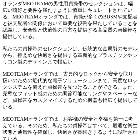
オランダMEOTEAMの男性用貞操帯のセレクションは、幅
広い嗜好と要件を満たすように慎重にキュレートされてい
る。MEOTEAMオランダでは、貞操が多くのBDSMや支配者
と被支配者の関係において重要な役割を果たしていることを
認識し、安全性と快適性の両方を提供する高品質の貞操帯を
提供している。
私たちの貞操帯のセレクションは、伝統的な金属製のモデル
から、控えめな快適さを提供する革新的なプラスチックやシ
リコン製のデザインまで幅広い。
MEOTEAMオランダでは、古典的なロックから安全な取り
扱いのための近代的な電子ソリューションまで、高度なロッ
クシステムを備えた貞操帯を見つけることができる。また、
完璧なフィット感のための調節可能なリングやスペーサーな
ど、貞操帯をカスタマイズするための機器も幅広く提供して
いる。
MEOTEAMオランダでは、お客様の安全と幸福を第一に考
えている。そのため、私たちの貞操帯はすべて、最適な衛生
状態と通気性を確保し、快適さが長続きするように設計され
ている。