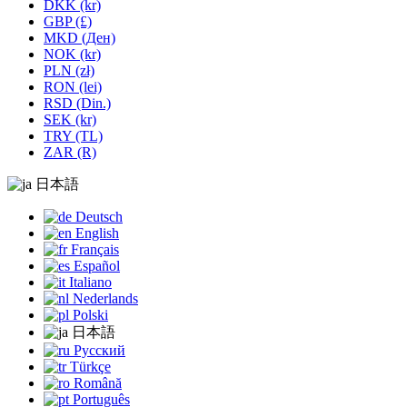
DKK (kr)
GBP (£)
MKD (Ден)
NOK (kr)
PLN (zł)
RON (lei)
RSD (Din.)
SEK (kr)
TRY (TL)
ZAR (R)
日本語
Deutsch
English
Français
Español
Italiano
Nederlands
Polski
日本語
Русский
Türkçe
Română
Português