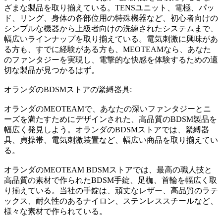
ざまな製品を取り揃えている。TENSユニット、電極、パッ
ド、リング、身体の各部位用の特殊機器など、初心者向けの
シンプルな機器から上級者向けの洗練されたシステムまで、
幅広いラインナップを取り揃えている。電気刺激に興味があ
る方も、すでに経験がある方も、MEOTEAMなら、あなた
のファンタジーを実現し、電撃的な快感を体験するための適
切な製品が見つかるはず。
オランダのBDSMストアの緊縛器具:
オランダのMEOTEAMで、あなたの深いファンタジーとニ
ーズを満たすためにデザインされた、高品質のBDSM製品を
幅広く発見しよう。オランダのBDSMストアでは、緊縛器
具、貞操帯、電気刺激装置など、幅広い商品を取り揃えてい
る。
オランダのMEOTEAM BDSMストアでは、最高の職人技と
高品質の素材で作られたBDSM手錠、足枷、首輪を幅広く取
り揃えている。当社の手錠は、頑丈なレザー、高品質のラテ
ックス、耐久性のあるナイロン、ステンレススチールなど、
様々な素材で作られている。