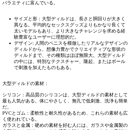
バラエティに富んでいる。
サイズと形：大型ディルドは、長さと胴回りが大きく
異なる。平均的なセックスグッズよりもかなり長くて
太いモデルもあり、より大きなチャレンジを求める経
験豊富なユーザーに理想的だ。
デザイン: 人間のペニスを模倣したリアルなデザインの
ディルドから、想像力豊かでクリエイティブな形状の
ディルドまで、その種類はほぼ無限大。大型ディルド
の中には、特別なテクスチャー、隆起、またはボール
で刺激を加えたものもある。
大型ディルドの素材：
シリコン：高品質のシリコンは、大型ディルドの素材として
最も人気がある。体にやさしく、無孔で低刺激、洗浄も簡単
だ。
PVCとゴム：柔軟性と耐久性があるため、これらの素材も広
く使われている。
ガラスと金属：硬めの素材を好む人には、ガラスや金属製の