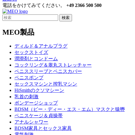
電話をかけてみてください。
+49 2366 500 500
検索
MEO製品
ディルド＆アナルプラグ
セックストイズ
潤滑剤とコンドーム
コックリング＆睾丸ストレッチャー
ペニススリーブとペニスカバー
ペニスポンプ
セックスマシンと搾乳マシン
HiSmithのクソマシーン
乳首の刺激
ボンデージショップ
BDSM（ビー・ディー・エス・エム）マスクと猿轡
ペニスケージ＆貞操帯
アナルシャワー
BDSM家具とセックス家具
電気刺激