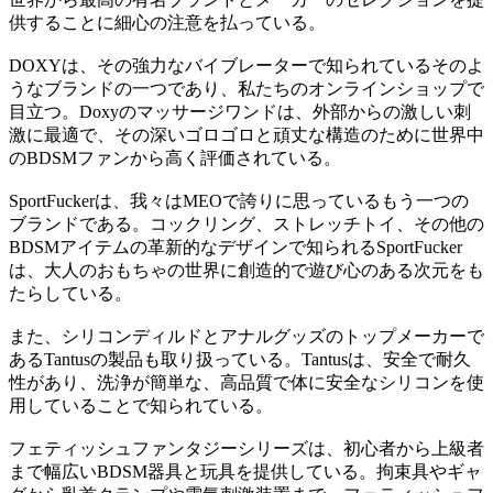
供することに細心の注意を払っている。
DOXYは、その強力なバイブレーターで知られているそのよ
うなブランドの一つであり、私たちのオンラインショップで
目立つ。Doxyのマッサージワンドは、外部からの激しい刺
激に最適で、その深いゴロゴロと頑丈な構造のために世界中
のBDSMファンから高く評価されている。
SportFuckerは、我々はMEOで誇りに思っているもう一つの
ブランドである。コックリング、ストレッチトイ、その他の
BDSMアイテムの革新的なデザインで知られるSportFucker
は、大人のおもちゃの世界に創造的で遊び心のある次元をも
たらしている。
また、シリコンディルドとアナルグッズのトップメーカーで
あるTantusの製品も取り扱っている。Tantusは、安全で耐久
性があり、洗浄が簡単な、高品質で体に安全なシリコンを使
用していることで知られている。
フェティッシュファンタジーシリーズは、初心者から上級者
まで幅広いBDSM器具と玩具を提供している。拘束具やギャ