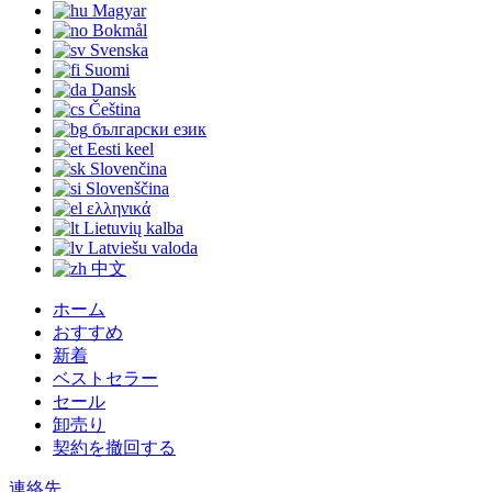
Magyar
Bokmål
Svenska
Suomi
Dansk
Čeština
български език
Eesti keel
Slovenčina
Slovenščina
ελληνικά
Lietuvių kalba
Latviešu valoda
中文
ホーム
おすすめ
新着
ベストセラー
セール
卸売り
契約を撤回する
連絡先