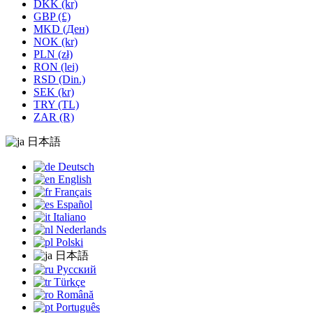
DKK (kr)
GBP (£)
MKD (Ден)
NOK (kr)
PLN (zł)
RON (lei)
RSD (Din.)
SEK (kr)
TRY (TL)
ZAR (R)
日本語
Deutsch
English
Français
Español
Italiano
Nederlands
Polski
日本語
Русский
Türkçe
Română
Português