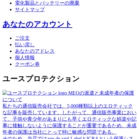
電化製品とバッテリーの廃棄
サイトマップ
あなたのアカウント
ご注文
払い戻し
あなたのアドレス
個人情報
クーポン券
ユースプロテクション
MEOの派遣と未成年者の保護
について
私たちの通信販売会社では、5,000種類以上のエロティック
な記事を販売しています。したがって、通信販売事業におい
て、子供や青少年があまりにも早くエロティックな娯楽や記
事に接触しないように保護することが重要であるため、未成
年者の保護は当社にとって特に敏感な問題である。
そのため、当店ではage-de.xml-LabelとICRAという保護シス