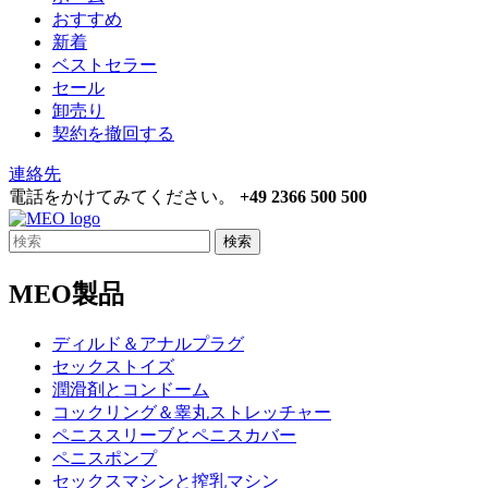
おすすめ
新着
ベストセラー
セール
卸売り
契約を撤回する
連絡先
電話をかけてみてください。
+49 2366 500 500
検索
MEO製品
ディルド＆アナルプラグ
セックストイズ
潤滑剤とコンドーム
コックリング＆睾丸ストレッチャー
ペニススリーブとペニスカバー
ペニスポンプ
セックスマシンと搾乳マシン