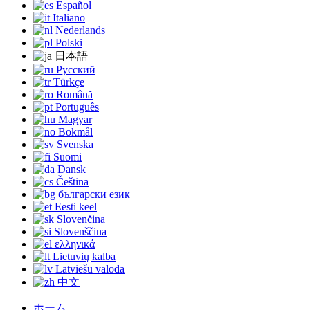
Español
Italiano
Nederlands
Polski
日本語
Русский
Türkçe
Română
Português
Magyar
Bokmål
Svenska
Suomi
Dansk
Čeština
български език
Eesti keel
Slovenčina
Slovenščina
ελληνικά
Lietuvių kalba
Latviešu valoda
中文
ホーム