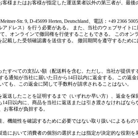
お客様またはお客様が指定した運送業者以外の第三者が、最後
tner-Str. 9, D-45699 Herten, Deutschland、電話：+49 23
ルアドレス）を行う必要がある。 また、当社のウェブサイトに
て、オンラインで撤回権を行使することもできる。 このオン
を記載した受領確認書を送信する。 撤回期間を遵守するために
ったすべての支払い額（配送料を含む。ただし、当社が提供す
する通知が当社に届いた日から14日以内に返金する。この返
おいても、この返金に関して手数料が請求されることはない。
を返送したことを証明するまで（いずれか早い方）、返金を保留
14日以内に、商品を当社に返送または引き渡さなければなら
、お客様が負担する。
性、機能性を確認するために必要ではない取り扱いによるもの
製造において消費者の個別の選択または指定が決定的な役割を