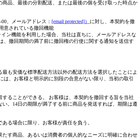
の商品、最後の分割配送、または最後の個を受け取った時点か
66 5005-00、メールアドレス：
[email protected]
）
に対し、本契約を撤
用意されている撤回機能
ライン機能を利用した場合、当社は直ちに、メールアドレスな
は、撤回期間の満了前に撤回権の行使に関する通知を送信す
る最も安価な標準配送方法以外の配送方法を選択したことによ
金には、お客様と明示的に別段の合意がない限り、当初の取引
することができる。 お客様は、本契約を撤回する旨を当社
ない。14日の期限が満了する前に商品を発送すれば、期限は遵
である場合に限り、お客様が責任を負う。
果たす商品、あるいは消費者の個人的なニーズに明確に合わせ