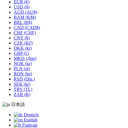
EUR (€)
USD ($)
AUD (AU$)
BAM (KM)
BRL (R$)
CAD (CAD$)
CHF (CHF)
CNY (¥)
CZK (Kč)
DKK (kr)
GBP (£)
MKD (Ден)
NOK (kr)
PLN (zł)
RON (lei)
RSD (Din.)
SEK (kr)
TRY (TL)
ZAR (R)
日本語
Deutsch
English
Français