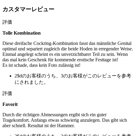
カスタマーレビュー
評価
Tolle Kombination
Diese dreifache Cockring-Kombination fasst das männliche Genital
optimal und separiert zugleich die beide Hoden in erregender Weise.
Einmal angelegt scheint es ein unverzichtbarer Teil zu sein. Wenn
das mal kein Geschenk für kommende erotische Festtage ist!
Es ist schade, dass kein Foto zulässig ist!
2$dのお客様のうち、3のお客様がこのレビューを参考
にされました。
評価
Favorit
Durch die richtigen Abmessungen ergibt sich ein guter
Tragekomfort. Anfangs etwas schwierig anzulegen. Das gibt sich
aber schnell. Resultat ist der Hammer.