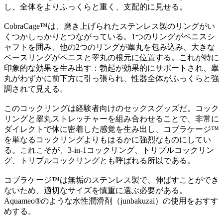
し、全体をよりふっくらと重く、支配的に見せる。
CobraCage™は、磨き上げられたステンレス製のリングがい
くつかしっかりとつながっている。1つのリングがペニスシ
ャフトを囲み、他の2つのリングが睾丸を包み込み、大きな
ベースリングがペニスと睾丸の根元に位置する。これが特に
印象的な効果を生み出す：勃起が効果的にサポートされ、睾
丸がわずかに前下方に引っ張られ、性器全体がふっくらと強
調されて見える。
このコックリングは経験者向けのセックスグッズだ。コック
リングと睾丸ストレッチャーを組み合わせることで、非常に
ダイレクトで体に密着した感覚を生み出し、コブラケージ™
を単なるコックリングよりもはるかに強烈なものにしてい
る。これこそが、3-in-1コックリング、トリプルコックリン
グ、トリプルコックリングとも呼ばれる所以である。
コブラケージ™は無垢のステンレス製で、伸ばすことができ
ないため、適切なサイズを慎重に選ぶ必要がある。
Aquameo®のような水性潤滑剤（junbakuzai）の使用をおすす
めする。