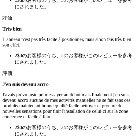
2$dのお客様のうち、3のお客様がこのレビューを参考
にされました。
評価
Très bien
L'anneau n'est pas très facile à positionner, mais sinon fais très bien
son effet.
2$dのお客様のうち、2のお客様がこのレビューを参考
にされました。
評価
J'en suis devenu accro
J'avais prévu juste pour essayer au début mais finalement j'en suis
devenu accro aucune de mes activités manuelles ne se fait sans ces
produits maintenant bonne qualité facile nettoyer et procure de
nouvelles sensations pour finir l'installation de celui-ci sur la zone
concernée et facile à faire
2$dのお客様のうち、2のお客様がこのレビューを参考
にされました。