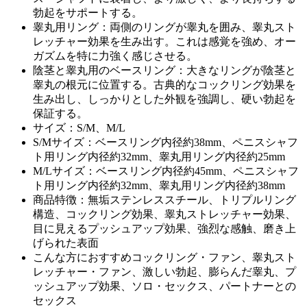
勃起をサポートする。
睾丸用リング：両側のリングが睾丸を囲み、睾丸スト
レッチャー効果を生み出す。これは感覚を強め、オー
ガズムを特に力強く感じさせる。
陰茎と睾丸用のベースリング：大きなリングが陰茎と
睾丸の根元に位置する。古典的なコックリング効果を
生み出し、しっかりとした外観を強調し、硬い勃起を
保証する。
サイズ：S/M、M/L
S/Mサイズ：ベースリング内径約38mm、ペニスシャフ
ト用リング内径約32mm、睾丸用リング内径約25mm
M/Lサイズ：ベースリング内径約45mm、ペニスシャフ
ト用リング内径約32mm、睾丸用リング内径約38mm
商品特徴：無垢ステンレススチール、トリプルリング
構造、コックリング効果、睾丸ストレッチャー効果、
目に見えるプッシュアップ効果、強烈な感触、磨き上
げられた表面
こんな方におすすめコックリング・ファン、睾丸スト
レッチャー・ファン、激しい勃起、膨らんだ睾丸、プ
ッシュアップ効果、ソロ・セックス、パートナーとの
セックス