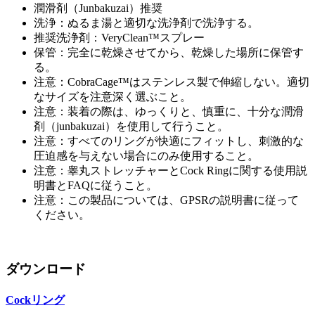
潤滑剤（Junbakuzai）推奨
洗浄：ぬるま湯と適切な洗浄剤で洗浄する。
推奨洗浄剤：VeryClean™スプレー
保管：完全に乾燥させてから、乾燥した場所に保管す
る。
注意：CobraCage™はステンレス製で伸縮しない。適切
なサイズを注意深く選ぶこと。
注意：装着の際は、ゆっくりと、慎重に、十分な潤滑
剤（junbakuzai）を使用して行うこと。
注意：すべてのリングが快適にフィットし、刺激的な
圧迫感を与えない場合にのみ使用すること。
注意：睾丸ストレッチャーとCock Ringに関する使用説
明書とFAQに従うこと。
注意：この製品については、GPSRの説明書に従って
ください。
ダウンロード
Cockリング