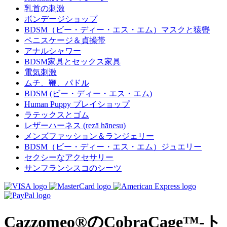
乳首の刺激
ボンデージショップ
BDSM（ビー・ディー・エス・エム）マスクと猿轡
ペニスケージ＆貞操帯
アナルシャワー
BDSM家具とセックス家具
電気刺激
ムチ、鞭、パドル
BDSM (ビー・ディー・エス・エム)
Human Puppy プレイショップ
ラテックスとゴム
レザーハーネス (rezā hānesu)
メンズファッション＆ランジェリー
BDSM（ビー・ディー・エス・エム）ジュエリー
セクシーなアクセサリー
サンフランシスコのシーツ
Cazzomeo®のCobraCage™-ト