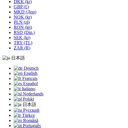
DKK (kr)
GBP (£)
MKD (Ден)
NOK (kr)
PLN (zł)
RON (lei)
RSD (Din.)
SEK (kr)
TRY (TL)
ZAR (R)
日本語
Deutsch
English
Français
Español
Italiano
Nederlands
Polski
日本語
Русский
Türkçe
Română
Português