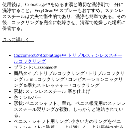
使用後は、CobraCage™をぬるま湯と適切な洗浄剤で十分に
洗浄すること。VeryClean™ スプレーもおすすめ。ステンレ
ススチールは丈夫で衛生的であり、洗浄も簡単である。その
後、コックリングを完全に乾燥させ、清潔で乾燥した場所に
保管する。
さらに詳しく：
Cazzomeo®のCobraCage™-トリプルステンレススチー
ルコックリング
ブランド: Cazzomeo®
商品タイプ: トリプルコックリング / トリプルコックリ
ング / 3-in-1コックリング / コンビネーションコックリ
ング＆睾丸ストレッチャー / コックリング
素材: ステンレススチール 磨き仕上げ
色：シルバー
形状: ペニスシャフト、睾丸、ペニス根元用のステンレ
ススチール製リングが複数、しっかりと連結されてい
る。
ペニス・シャフト用リング: 小さい方のリングをペニ
ス・シャフトに装着し、より激しく、より長持ちする