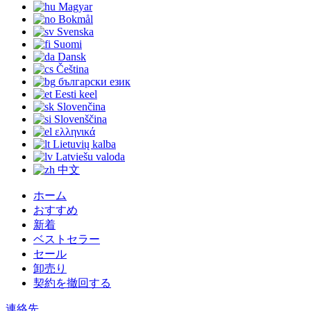
Magyar
Bokmål
Svenska
Suomi
Dansk
Čeština
български език
Eesti keel
Slovenčina
Slovenščina
ελληνικά
Lietuvių kalba
Latviešu valoda
中文
ホーム
おすすめ
新着
ベストセラー
セール
卸売り
契約を撤回する
連絡先