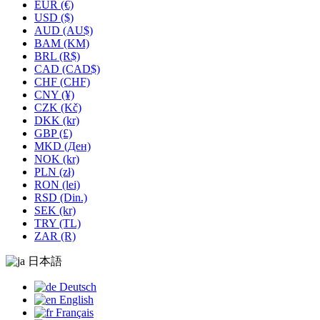
EUR (€)
USD ($)
AUD (AU$)
BAM (KM)
BRL (R$)
CAD (CAD$)
CHF (CHF)
CNY (¥)
CZK (Kč)
DKK (kr)
GBP (£)
MKD (Ден)
NOK (kr)
PLN (zł)
RON (lei)
RSD (Din.)
SEK (kr)
TRY (TL)
ZAR (R)
日本語
Deutsch
English
Français