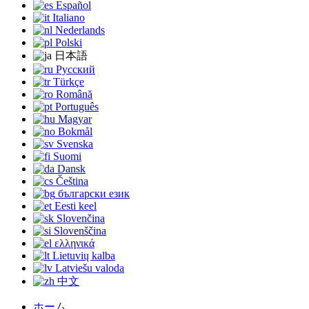
Español
Italiano
Nederlands
Polski
日本語
Русский
Türkçe
Română
Português
Magyar
Bokmål
Svenska
Suomi
Dansk
Čeština
български език
Eesti keel
Slovenčina
Slovenščina
ελληνικά
Lietuvių kalba
Latviešu valoda
中文
ホーム