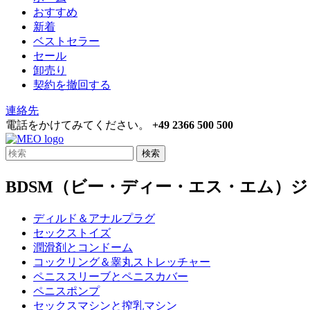
おすすめ
新着
ベストセラー
セール
卸売り
契約を撤回する
連絡先
電話をかけてみてください。
+49 2366 500 500
検索
BDSM（ビー・ディー・エス・エム）
ディルド＆アナルプラグ
セックストイズ
潤滑剤とコンドーム
コックリング＆睾丸ストレッチャー
ペニススリーブとペニスカバー
ペニスポンプ
セックスマシンと搾乳マシン