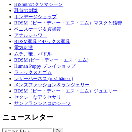
HiSmithのクソマシーン
乳首の刺激
ボンデージショップ
BDSM（ビー・ディー・エス・エム）マスクと猿轡
ペニスケージ＆貞操帯
アナルシャワー
BDSM家具とセックス家具
電気刺激
ムチ、鞭、パドル
BDSM (ビー・ディー・エス・エム)
Human Puppy プレイショップ
ラテックスとゴム
レザーハーネス (rezā hānesu)
メンズファッション＆ランジェリー
BDSM（ビー・ディー・エス・エム）ジュエリー
セクシーなアクセサリー
サンフランシスコのシーツ
ニュースレター
Ok