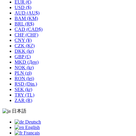
EUR (€)
USD ($)
AUD (AU$)
BAM (KM)
BRL (R$)
CAD (CAD$)
CHF (CHF)
CNY (¥)
CZK (Kč)
DKK (kr)
GBP (£)
MKD (Ден)
NOK (kr)
PLN (zł)
RON (lei)
RSD (Din.)
SEK (kr)
TRY (TL)
ZAR (R)
日本語
Deutsch
English
Français