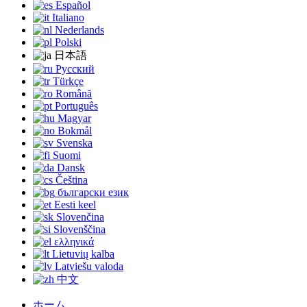
Español
Italiano
Nederlands
Polski
日本語
Русский
Türkçe
Română
Português
Magyar
Bokmål
Svenska
Suomi
Dansk
Čeština
български език
Eesti keel
Slovenčina
Slovenščina
ελληνικά
Lietuvių kalba
Latviešu valoda
中文
ホーム