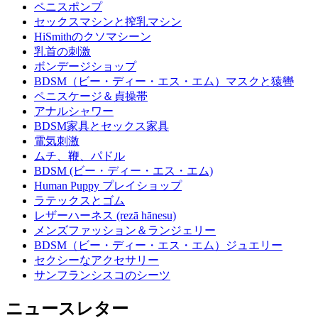
ペニスポンプ
セックスマシンと搾乳マシン
HiSmithのクソマシーン
乳首の刺激
ボンデージショップ
BDSM（ビー・ディー・エス・エム）マスクと猿轡
ペニスケージ＆貞操帯
アナルシャワー
BDSM家具とセックス家具
電気刺激
ムチ、鞭、パドル
BDSM (ビー・ディー・エス・エム)
Human Puppy プレイショップ
ラテックスとゴム
レザーハーネス (rezā hānesu)
メンズファッション＆ランジェリー
BDSM（ビー・ディー・エス・エム）ジュエリー
セクシーなアクセサリー
サンフランシスコのシーツ
ニュースレター