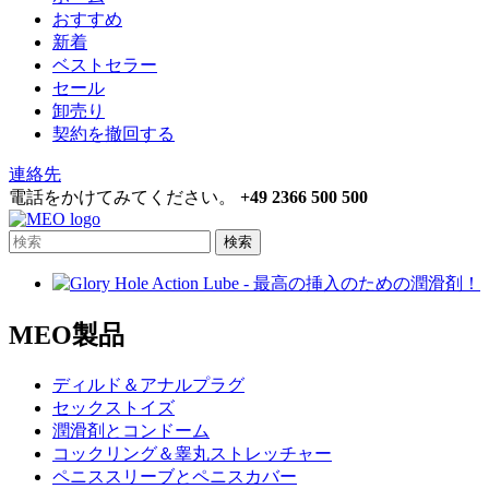
おすすめ
新着
ベストセラー
セール
卸売り
契約を撤回する
連絡先
電話をかけてみてください。
+49 2366 500 500
検索
MEO製品
ディルド＆アナルプラグ
セックストイズ
潤滑剤とコンドーム
コックリング＆睾丸ストレッチャー
ペニススリーブとペニスカバー