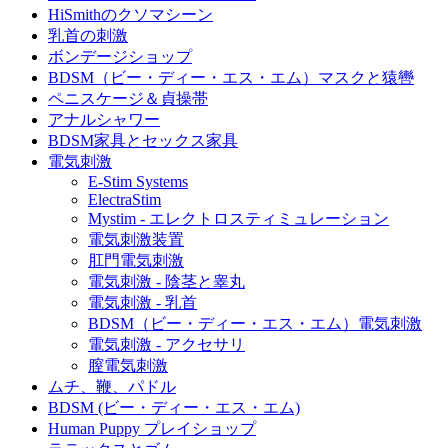
HiSmithのクソマシーン
乳首の刺激
ボンデージショップ
BDSM（ビー・ディー・エス・エム）マスクと猿轡
ペニスケージ＆貞操帯
アナルシャワー
BDSM家具とセックス家具
電気刺激
E-Stim Systems
ElectraStim
Mystim - エレクトロスティミュレーション
電気刺激装置
肛門電気刺激
電気刺激 - 陰茎と睾丸
電気刺激 - 乳首
BDSM（ビー・ディー・エス・エム）電気刺激
電気刺激 - アクセサリ
膣電気刺激
ムチ、鞭、パドル
BDSM (ビー・ディー・エス・エム)
Human Puppy プレイショップ