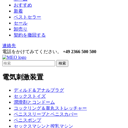
おすすめ
新着
ベストセラー
セール
卸売り
契約を撤回する
連絡先
電話をかけてみてください。
+49 2366 500 500
検索
電気刺激装置
ディルド＆アナルプラグ
セックストイズ
潤滑剤とコンドーム
コックリング＆睾丸ストレッチャー
ペニススリーブとペニスカバー
ペニスポンプ
セックスマシンと搾乳マシン