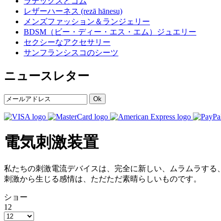
ラテックスとゴム
レザーハーネス (rezā hānesu)
メンズファッション＆ランジェリー
BDSM（ビー・ディー・エス・エム）ジュエリー
セクシーなアクセサリー
サンフランシスコのシーツ
ニュースレター
Ok
電気刺激装置
私たちの刺激電流デバイスは、完全に新しい、ムラムラする
刺激から生じる感情は、ただただ素晴らしいものです。
ショー
12