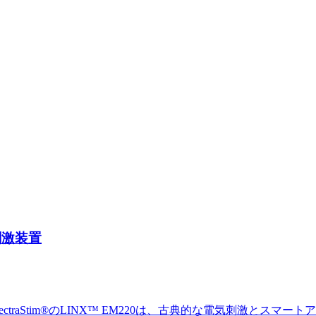
気刺激装置
traStim®のLINX™ EM220は、古典的な電気刺激とス