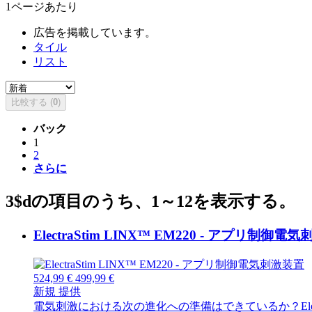
1ページあたり
広告を掲載しています。
タイル
リスト
比較する (
0
)
バック
1
2
さらに
3$dの項目のうち、1～12を表示する。
ElectraStim LINX™ EM220 - アプリ制御電
524,99 €
499,99 €
新規
提供
電気刺激における次の進化への準備はできているか？Elec