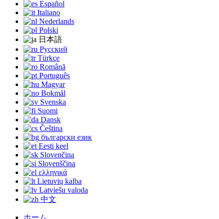
Español
Italiano
Nederlands
Polski
日本語
Русский
Türkçe
Română
Português
Magyar
Bokmål
Svenska
Suomi
Dansk
Čeština
български език
Eesti keel
Slovenčina
Slovenščina
ελληνικά
Lietuvių kalba
Latviešu valoda
中文
ホーム