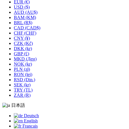
EUR (€)
USD ($)
AUD (AU$)
BAM (KM)
BRL (R$)
CAD (CAD$)
CHF (CHF)
CNY (¥)
CZK (Kč)
DKK (kr)
GBP (£)
MKD (Ден)
NOK (kr)
PLN (zł)
RON (lei)
RSD (Din.)
SEK (kr)
TRY (TL)
ZAR (R)
日本語
Deutsch
English
Français