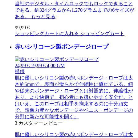
当社のデジタル・タイムロックでもロックできること
である。約324グラムから1,270グラムまでの6サイズが
ある。
もっと見る
99,99 €
ショッピングカートに入れる
ショッピングカート
赤いシリコーン製ボンデージロープ
24,99 €
19,99 €
4,00 €/M
提供
肌に優しいシリコン製の赤いボンデージ・ロープは太
さ約5mmで、表面が滑らかで伸縮性に優れている。紐
や従来のボンデージ・ロープとは対照的に、伸縮性が
あり、より快適で、初心者にも扱いやすく安全だ。と
はいえ、このロープは相手を拘束するのに十分頑丈
で、想像力豊かなボンデージやペニス・ボンデージの
分野に新たな可能性を開く。
3
カスタマーレビュー
肌に優しいシリコン製の赤いボンデージ・ロープは太