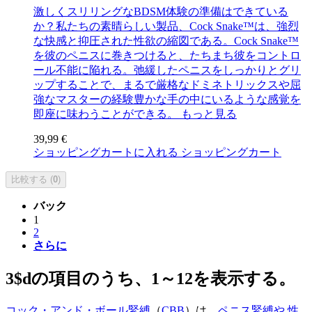
激しくスリリングなBDSM体験の準備はできている
か？私たちの素晴らしい製品、Cock Snake™は、強烈
な快感と抑圧された性欲の縮図である。Cock Snake™
を彼のペニスに巻きつけると、たちまち彼をコントロ
ール不能に陥れる。弛緩したペニスをしっかりとグリ
ップすることで、まるで厳格なドミネトリックスや屈
強なマスターの経験豊かな手の中にいるような感覚を
即座に味わうことができる。
もっと見る
39,99 €
ショッピングカートに入れる
ショッピングカート
比較する (
0
)
バック
1
2
さらに
3$dの項目のうち、1～12を表示する。
コック・アンド・ボール緊縛
（
CBB
）は、
ペニス緊縛や
性