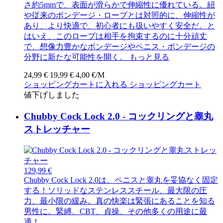
さ約5mmで、表面が滑らかで伸縮性に優れている。紐
や従来のボンデージ・ロープとは対照的に、伸縮性が
あり、より快適で、初心者にも扱いやすく安全だ。と
はいえ、このロープは相手を拘束するのに十分頑丈
で、想像力豊かなボンデージやペニス・ボンデージの
分野に新たな可能性を開く。
もっと見る
24,99 €
19,99 €
4,00 €/M
ショッピングカートに入れる
ショッピングカート
値下げしました
Chubby Cock Lock 2.0 - コックリングと睾丸
ストレッチャー
129,99 €
Chubby Cock Lock 2.0は、ペニスと睾丸を妥協なく固定
する！ソリッドなステンレススチール、最大限の圧
力、最小限の緩み。真の快楽は緊張にあることを知る
男性に。緊縛、CBT、貞操、その他多くの用途に最
適！