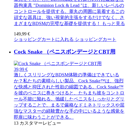
器拘束具 "Dominion Lock & Lead "は、新しいレベルの
コントロールを提供する。睾丸の周囲に装着するこの
頑丈な器具は、強い視覚的主張をするだけでなく、さ
まざまなBDSMの完璧な基礎を提供する！
もっと見る
149,99 €
ショッピングカートに入れる
ショッピングカート
Cock Snake （ペニスボンデージとCBT用
39,99 €
激しくスリリングなBDSM体験の準備はできている
か？私たちの素晴らしい製品、Cock Snake™は、強烈
な快感と抑圧された性欲の縮図である。Cock Snake™
を彼のペニスに巻きつけると、たちまち彼をコントロ
ール不能に陥れる。弛緩したペニスをしっかりとグリ
ップすることで、まるで厳格なドミネトリックスや屈
強なマスターの経験豊かな手の中にいるような感覚を
即座に味わうことができる。
13
カスタマーレビュー