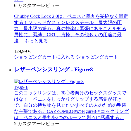
6
カスタマーレビュー
Chubby Cock Lock 2.0は、ペニスと睾丸を妥協なく固定
する！ソリッドなステンレススチール、最大限の圧
力、最小限の緩み。真の快楽は緊張にあることを知る
男性に。緊縛、CBT、貞操、その他多くの用途に最
適！
もっと見る
129,99 €
ショッピングカートに入れる
ショッピングカート
レザーペンシスリング - Figure8
19,99 €
このコックリングは、初心者向けのセックスグッズで
はなく、ペニスをしっかりグリップする感覚が好き
で、自分の持ち物を見せたいすべての人のための明確
な主張である。CAZZOMEO®のFigure8™コックリング
は、ペニスと睾丸を2つのループで別々に誘導する。
5
カスタマーレビュー