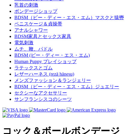
乳首の刺激
ボンデージショップ
BDSM（ビー・ディー・エス・エム）マスクと猿轡
ペニスケージ＆貞操帯
アナルシャワー
BDSM家具とセックス家具
電気刺激
ムチ、鞭、パドル
BDSM (ビー・ディー・エス・エム)
Human Puppy プレイショップ
ラテックスとゴム
レザーハーネス (rezā hānesu)
メンズファッション＆ランジェリー
BDSM（ビー・ディー・エス・エム）ジュエリー
セクシーなアクセサリー
サンフランシスコのシーツ
コック＆ボールボンデージ