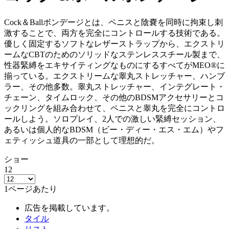
Cock＆Ballボンデージとは、ペニスと陰嚢を同時に拘束し刺
激することで、両方を完全にコントロールする技術である。
優しく固定するソフトなレザーストラップから、エクストリ
ームなCBTのためのソリッドなステンレススチール製まで、
性器緊縛をエキサイティングなものにするすべてがMEO®に
揃っている。エクストリームな睾丸ストレッチャー、ハンブ
ラー、その他多数。睾丸ストレッチャー、インテグレート・
チェーン、タイムロック、その他のBDSMアクセサリーとコ
ックリングを組み合わせて、ペニスと睾丸を完全にコントロ
ールしよう。ソロプレイ、2人での激しい緊縛セッション、
あるいは個人的なBDSM（ビー・ディー・エス・エム）やフ
ェティッシュ道具の一部として理想的だ。
ショー
12
1ページあたり
広告を掲載しています。
タイル