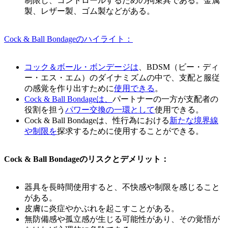
制限し、コントロールするための拘束具である。金属
製、レザー製、ゴム製などがある。
Cock & Ball Bondageのハイライト：
コック＆ボール・ボンデージは
、BDSM（ビー・ディ
ー・エス・エム）のダイナミズムの中で、支配と服従
の感覚を作り出すために
使用できる
。
Cock & Ball Bondageは、
パートナーの一方が支配者の
役割を担う
パワー交換の一環として
使用できる。
Cock & Ball Bondageは、性行為における
新たな境界線
や制限を
探求するために使用することができる。
Cock & Ball Bondageのリスクとデメリット：
器具を長時間使用すると、不快感や制限を感じること
がある。
皮膚に炎症やかぶれを起こすことがある。
無防備感や孤立感が生じる可能性があり、その覚悟が