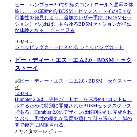
ビー・ハンブラー3.0で究極のコントロールと屈辱を体
験し、この革新的なBDSM・セックス・トイの様々な
可能性を発見しよう。追加のレザー手錠（BDSMセッ
ション）があれば、あらゆるBDSMセッションが強烈
な体験となる。
もっと見る
169,99 €
ショッピングカートに入れる
ショッピングカート
ビー・ディー・エス・エム2.0 - BDSM・セク
ストーイ
149,99 €
Humbler 2.0は、男性パートナーを屈辱的にコントロー
ルするために特別に開発されたBDSMセックスグッズ
である。Humbler 2.0のデザインは解剖学的に完成され
ており、男性の睾丸が装置を通して引っ張られ、脚の
間で後方に固定される。
2
カスタマーレビュー