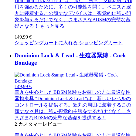
Dominion Lock & Lead "は、服従、誘惑、支配の相互作
用を強めるために、多くの可能性を開く。ペニスと睾
丸に装着するこの頑丈なデバイスは、視覚的に強い印
象を与えるだけでなく、さまざまなBDSMの完璧な基
礎となる！
もっと見る
149,99 €
ショッピングカートに入れる
ショッピングカート
Dominion Lock & Lead - 生殖器緊縛 - Cock
Bondage
149,99 €
睾丸を中心としたBDSM体験をお探しの方に最適な性
器拘束具 "Dominion Lock & Lead "は、新しいレベルの
コントロールを提供する。睾丸の周囲に装着するこの
頑丈な器具は、強い視覚的主張をするだけでなく、さ
まざまなBDSMの完璧な基礎を提供する！
2
カスタマーレビュー
睾丸を中心としたBDSM体験をお探しの方に最適な性