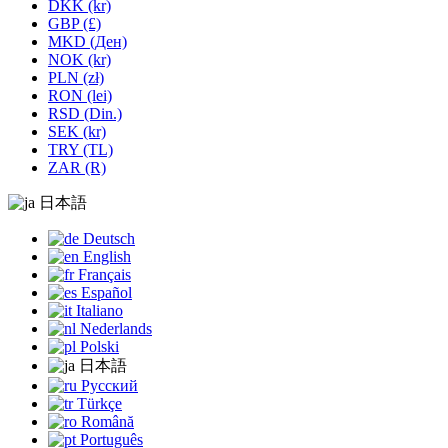
DKK (kr)
GBP (£)
MKD (Ден)
NOK (kr)
PLN (zł)
RON (lei)
RSD (Din.)
SEK (kr)
TRY (TL)
ZAR (R)
日本語
Deutsch
English
Français
Español
Italiano
Nederlands
Polski
日本語
Русский
Türkçe
Română
Português