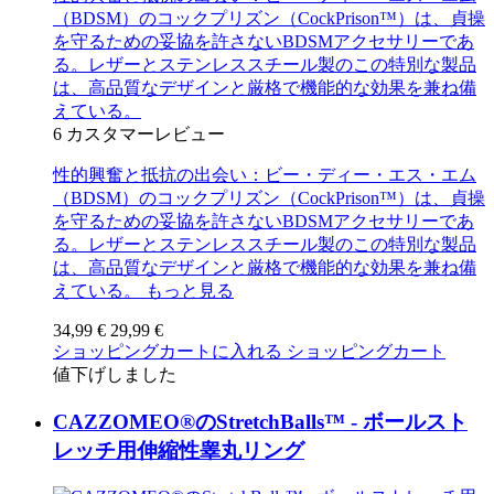
（BDSM）のコックプリズン（CockPrison™）は、貞操
を守るための妥協を許さないBDSMアクセサリーであ
る。レザーとステンレススチール製のこの特別な製品
は、高品質なデザインと厳格で機能的な効果を兼ね備
えている。
6
カスタマーレビュー
性的興奮と抵抗の出会い：ビー・ディー・エス・エム
（BDSM）のコックプリズン（CockPrison™）は、貞操
を守るための妥協を許さないBDSMアクセサリーであ
る。レザーとステンレススチール製のこの特別な製品
は、高品質なデザインと厳格で機能的な効果を兼ね備
えている。
もっと見る
34,99 €
29,99 €
ショッピングカートに入れる
ショッピングカート
値下げしました
CAZZOMEO®のStretchBalls™ - ボールスト
レッチ用伸縮性睾丸リング