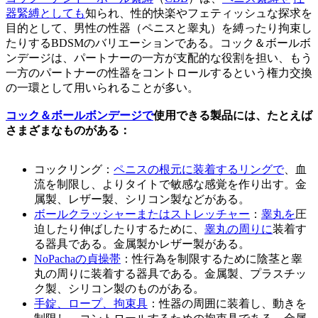
器緊縛としても
知られ、性的快楽やフェティッシュな探求を
目的として、男性の性器（ペニスと睾丸）を縛ったり拘束し
たりするBDSMのバリエーションである。コック＆ボールボ
ンデージは、パートナーの一方が支配的な役割を担い、もう
一方のパートナーの性器をコントロールするという権力交換
の一環として用いられることが多い。
コック＆ボールボンデージで
使用できる製品には、たとえば
さまざまなものがある：
コックリング：
ペニスの根元に装着するリングで
、血
流を制限し、よりタイトで敏感な感覚を作り出す。金
属製、レザー製、シリコン製などがある。
ボールクラッシャーまたはストレッチャー
：
睾丸を
圧
迫したり伸ばしたりするために、
睾丸の周りに
装着す
る器具である。金属製かレザー製がある。
NoPachaの貞操帯
：性行為を制限するために陰茎と睾
丸の周りに装着する器具である。金属製、プラスチッ
ク製、シリコン製のものがある。
手錠、ロープ、拘束具
：性器の周囲に装着し、動きを