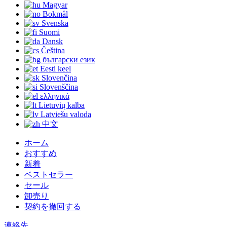
Magyar
Bokmål
Svenska
Suomi
Dansk
Čeština
български език
Eesti keel
Slovenčina
Slovenščina
ελληνικά
Lietuvių kalba
Latviešu valoda
中文
ホーム
おすすめ
新着
ベストセラー
セール
卸売り
契約を撤回する
連絡先