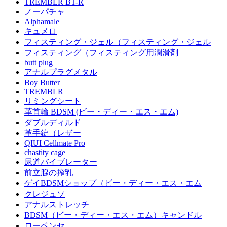
TREMBLR BT-R
ノーパチャ
Alphamale
キュメロ
フィスティング・ジェル（フィスティング・ジェル
フィスティング（フィスティング用潤滑剤
butt plug
アナルプラグメタル
Boy Butter
TREMBLR
リミングシート
革首輪 BDSM (ビー・ディー・エス・エム)
ダブルディルド
革手錠（レザー
QIUI Cellmate Pro
chastity cage
尿道バイブレーター
前立腺の搾乳
ゲイBDSMショップ（ビー・ディー・エス・エム
クレジュソ
アナルストレッチ
BDSM（ビー・ディー・エス・エム）キャンドル
ローベンセ