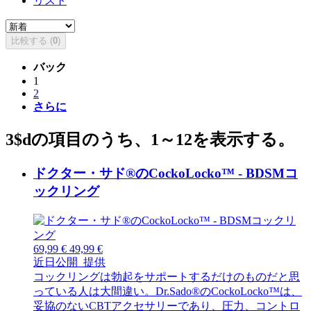
リスト
比較する (
0
)
バック
1
2
さらに
3$dの項目のうち、1～12を表示する。
ドクター・サド®のCockoLocko™ - BDSMコ
ックリング
69,99 €
49,99 €
近日公開
提供
コックリングは勃起をサポートするだけのものだと思
っている人は大間違い。Dr.Sado®のCockoLocko™は、
妥協のないCBTアクセサリーであり、圧力、コントロ