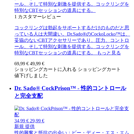
ール、そして特別な刺激を提供する。コックリングを
特別なCBTセッションの道具にする。
1
カスタマーレビュー
コックリングは勃起をサポートするだけのものだと思
っている人は大間違い。Dr.Sado®のCockoLocko™は、
妥協のないCBTアクセサリーであり、圧力、コントロ
ール、そして特別な刺激を提供する。コックリングを
特別なCBTセッションの道具にする。
もっと見る
69,99 €
49,99 €
ショッピングカートに入れる
ショッピングカート
値下げしました
Dr. Sado® CockPrison™ - 性的コントロール
と完全支配
34,99 €
29,99 €
新規
提供
性的興奮と抵抗の出会い：ビー・ディー・エス・エム