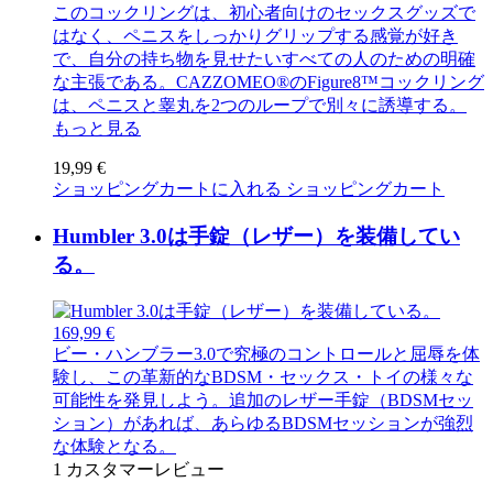
このコックリングは、初心者向けのセックスグッズで
はなく、ペニスをしっかりグリップする感覚が好き
で、自分の持ち物を見せたいすべての人のための明確
な主張である。CAZZOMEO®のFigure8™コックリング
は、ペニスと睾丸を2つのループで別々に誘導する。
もっと見る
19,99 €
ショッピングカートに入れる
ショッピングカート
Humbler 3.0は手錠（レザー）を装備してい
る。
169,99 €
ビー・ハンブラー3.0で究極のコントロールと屈辱を体
験し、この革新的なBDSM・セックス・トイの様々な
可能性を発見しよう。追加のレザー手錠（BDSMセッ
ション）があれば、あらゆるBDSMセッションが強烈
な体験となる。
1
カスタマーレビュー