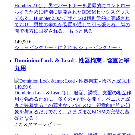
Humbler 2.0は、男性パートナーを屈辱的にコントロー
ルするために特別に開発されたBDSMセックスグッズ
である。Humbler 2.0のデザインは解剖学的に完成され
ており、男性の睾丸が装置を通して引っ張られ、脚の
間で後方に固定される。
もっと見る
149,99 €
ショッピングカートに入れる
ショッピングカート
Dominion Lock & Lead - 性器拘束 - 陰茎と睾
丸用
149,99 €
Dominion Lock & Lead "は、服従、誘惑、支配の相互作
用を強めるために、多くの可能性を開く。ペニスと睾
丸に装着するこの頑丈なデバイスは、視覚的に強い印
象を与えるだけでなく、さまざまなBDSMの完璧な基
礎となる！
2
カスタマーレビュー