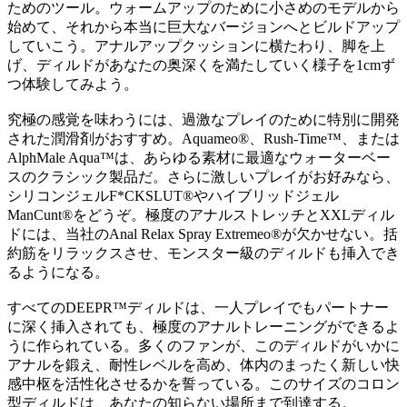
ためのツール。ウォームアップのために小さめのモデルから
始めて、それから本当に巨大なバージョンへとビルドアップ
していこう。アナルアップクッションに横たわり、脚を上
げ、ディルドがあなたの奥深くを満たしていく様子を1cmず
つ体験してみよう。
究極の感覚を味わうには、過激なプレイのために特別に開発
された潤滑剤がおすすめ。Aquameo®、Rush-Time™、または
AlphMale Aqua™は、あらゆる素材に最適なウォーターベー
スのクラシック製品だ。さらに激しいプレイがお好みなら、
シリコンジェルF*CKSLUT®やハイブリッドジェル
ManCunt®をどうぞ。極度のアナルストレッチとXXLディル
ドには、当社のAnal Relax Spray Extremeo®が欠かせない。括
約筋をリラックスさせ、モンスター級のディルドも挿入でき
るようになる。
すべてのDEEPR™ディルドは、一人プレイでもパートナー
に深く挿入されても、極度のアナルトレーニングができるよ
うに作られている。多くのファンが、このディルドがいかに
アナルを鍛え、耐性レベルを高め、体内のまったく新しい快
感中枢を活性化させるかを誓っている。このサイズのコロン
型ディルドは、あなたの知らない場所まで到達する。