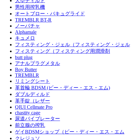
大型ディルド
男性用搾乳機
オートブロー・バキュグライド
TREMBLR BT-R
ノーパチャ
Alphamale
キュメロ
フィスティング・ジェル（フィスティング・ジェル
フィスティング（フィスティング用潤滑剤
butt plug
アナルプラグメタル
Boy Butter
TREMBLR
リミングシート
革首輪 BDSM (ビー・ディー・エス・エム)
ダブルディルド
革手錠（レザー
QIUI Cellmate Pro
chastity cage
尿道バイブレーター
前立腺の搾乳
ゲイBDSMショップ（ビー・ディー・エス・エム
クレジュソ