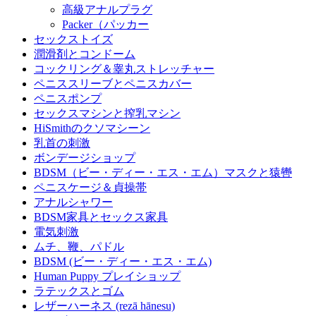
高級アナルプラグ
Packer（パッカー
セックストイズ
潤滑剤とコンドーム
コックリング＆睾丸ストレッチャー
ペニススリーブとペニスカバー
ペニスポンプ
セックスマシンと搾乳マシン
HiSmithのクソマシーン
乳首の刺激
ボンデージショップ
BDSM（ビー・ディー・エス・エム）マスクと猿轡
ペニスケージ＆貞操帯
アナルシャワー
BDSM家具とセックス家具
電気刺激
ムチ、鞭、パドル
BDSM (ビー・ディー・エス・エム)
Human Puppy プレイショップ
ラテックスとゴム
レザーハーネス (rezā hānesu)