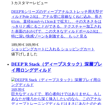
3
カスタマーレビュー
DEEP'Rシリーズのディープアナルストレッチ用大型デ
ィルドPole 2.0は、アナル管に容赦なくねじ込み、長さ
61cm、直径4cmから13cmまで拡大し、その大きさをは
っきりと感じることができる。テクスチャー加工され
た表面のおかげで、この大きなディルドポール2.0は、
特に深い快感ゾーンを刺激する。
もっと見る
189,99 €
169,99 €
ショッピングカートに入れる
ショッピングカート
値下げしました
DEEP'R Stack（ディープスタック）深層プレ
イ用ロングディルド
169,99 €
巨大なディルドで、初心者向けではありません。もし
あなたが後ろから深く挿入したいのなら、このアナル
ディープトレーニングディルドはまさにあなたのため