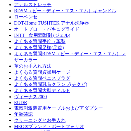
アナルストレッチ
BDSM（ビー・ディー・エス・エム）キャンドル
ローベンセ
DOT-Home TUSHTEK アナル洗浄器
オートブロー・バキュグライド
INTT - 食用潤滑剤 (ジェル)
よくある質問手錠（革製
よくある質問足枷(足首)
よくある質問BDSM（ビー・ディー・エス・エム）レ
ザーカラー
革のお手入れ方法
よくある質問貞操用ケージ
よくある質問ペニスプラグ
よくある質問乳首クランプ(チクビ)
よくある質問大型ディルド
ヴィーナス2000
EUDR
電気刺激装置用ケーブルおよびアダプター
年齢確認
クリーニングとお手入れ
MEO®ブランド・ポートフォリオ