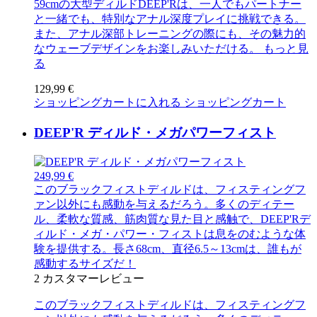
59cmの大型ディルドDEEP'Rは、一人でもパートナー
と一緒でも、特別なアナル深度プレイに挑戦できる。
また、アナル深部トレーニングの際にも、その魅力的
なウェーブデザインをお楽しみいただける。
もっと見
る
129,99 €
ショッピングカートに入れる
ショッピングカート
DEEP'R ディルド・メガパワーフィスト
249,99 €
このブラックフィストディルドは、フィスティングフ
ァン以外にも感動を与えるだろう。多くのディテー
ル、柔軟な質感、筋肉質な見た目と感触で、DEEP'Rデ
ィルド・メガ・パワー・フィストは息をのむような体
験を提供する。長さ68cm、直径6.5～13cmは、誰もが
感動するサイズだ！
2
カスタマーレビュー
このブラックフィストディルドは、フィスティングフ