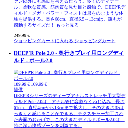
ァン以外にも感動を与えるだろう。多くのディテー
ル、柔軟な質感、筋肉質な見た目と感触で、DEEP'Rデ
ィルド・メガ・パワー・フィストは息をのむような体
験を提供する。長さ68cm、直径6.5～13cmは、誰もが
感動するサイズだ！
もっと見る
249,99 €
ショッピングカートに入れる
ショッピングカート
DEEP'R Pole 2.0 - 奥行きプレイ用ロングディ
ルド - ポール2.0
189,99 €
169,99 €
提供
DEEP'Rシリーズのディープアナルストレッチ用大型デ
ィルドPole 2.0は、アナル管に容赦なくねじ込み、長さ
61cm、直径4cmから13cmまで拡大し、その大きさをは
っきりと感じることができる。テクスチャー加工され
た表面のおかげで、この大きなディルドポール2.0は、
特に深い快感ゾーンを刺激する。