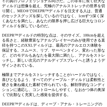
イの真のプロフェッショナル向けだ。この非常に長く巨大な
ディルドは想像を超え、究極のアナルストレッチの世界を切
り開く。MEO®でDEEPR™ディルドを注文する人は、普通
のセックスグッズを探しているのではなく、1cmずつ深く深
くあなたを満たし、あなたの限界を押し広げる巨大なコロン
ディルドを探しているのだ。
DEEPR™ディルドの特別な点は、そのサイズ。100cmを超え
る長さと、経験豊富なアナルプレイヤーのみが使用できる直
径を持つこのXXLディルドは、最高のアナルエロス体験を
保証する。スムース、リブ、サーペンタイン、変わった形な
ど、どのモデルもあなたを最大限に満たし、アナルをストレ
ッチし、新しい次元のアナルディプスプレイへと誘うようデ
ザインされている。
極限までアナルをストレッチすることがハードルではなく、
喜びとなるよう、すべてのディープル・ディルドは柔軟性と
硬さを兼ね備えた素材で作られている。解剖学的なコンディ
ションに適応し、コントロールしやすく、なおかつ体の奥深
くで比類なく充実した感覚を提供する。
DEEPR™ディルドは、ディープ・アナル・トレーニングの