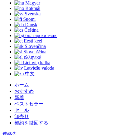
Magyar
Bokmål
Svenska
Suomi
Dansk
Čeština
български език
Eesti keel
Slovenčina
Slovenščina
ελληνικά
Lietuvių kalba
Latviešu valoda
中文
ホーム
おすすめ
新着
ベストセラー
セール
卸売り
契約を撤回する
連絡先