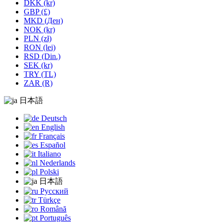
DKK (kr)
GBP (£)
MKD (Ден)
NOK (kr)
PLN (zł)
RON (lei)
RSD (Din.)
SEK (kr)
TRY (TL)
ZAR (R)
日本語
Deutsch
English
Français
Español
Italiano
Nederlands
Polski
日本語
Русский
Türkçe
Română
Português