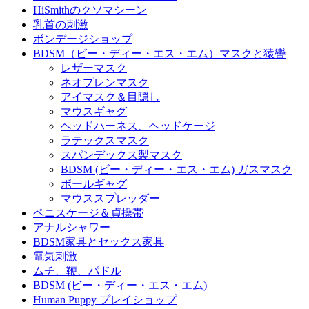
HiSmithのクソマシーン
乳首の刺激
ボンデージショップ
BDSM（ビー・ディー・エス・エム）マスクと猿轡
レザーマスク
ネオプレンマスク
アイマスク＆目隠し
マウスギャグ
ヘッドハーネス、ヘッドケージ
ラテックスマスク
スパンデックス製マスク
BDSM (ビー・ディー・エス・エム) ガスマスク
ボールギャグ
マウススプレッダー
ペニスケージ＆貞操帯
アナルシャワー
BDSM家具とセックス家具
電気刺激
ムチ、鞭、パドル
BDSM (ビー・ディー・エス・エム)
Human Puppy プレイショップ