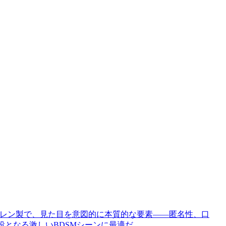
ネオプレン製で、見た目を意図的に本質的な要素――匿名性、口
が主役となる激しいBDSMシーンに最適だ。