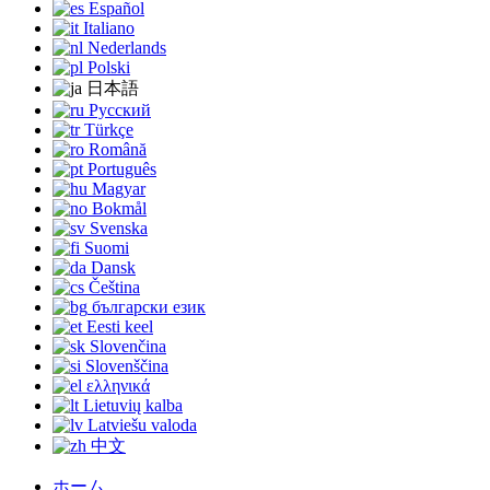
Español
Italiano
Nederlands
Polski
日本語
Русский
Türkçe
Română
Português
Magyar
Bokmål
Svenska
Suomi
Dansk
Čeština
български език
Eesti keel
Slovenčina
Slovenščina
ελληνικά
Lietuvių kalba
Latviešu valoda
中文
ホーム