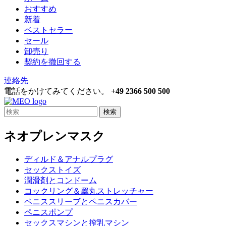
おすすめ
新着
ベストセラー
セール
卸売り
契約を撤回する
連絡先
電話をかけてみてください。
+49 2366 500 500
検索
ネオプレンマスク
ディルド＆アナルプラグ
セックストイズ
潤滑剤とコンドーム
コックリング＆睾丸ストレッチャー
ペニススリーブとペニスカバー
ペニスポンプ
セックスマシンと搾乳マシン