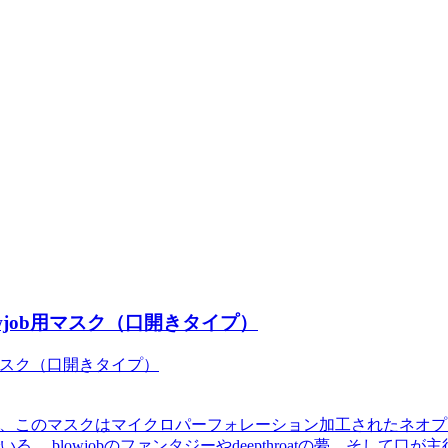
lowjob用マスク（口開きタイプ）
その名の通り、このマスクはマイクロパーフォレーション加工された
blowjobのファンタジーやdeepthroatの夢、そして口