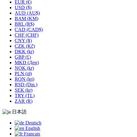
EUR (€)
USD ($)
AUD (AU$)
BAM (KM)
BRL (R$)
CAD (CAD$)
CHF (CHF)
CNY (¥)
CZK (Kč)
DKK (kr)
GBP (£)
MKD (Ден)
NOK (kr)
PLN (zł)
RON (lei)
RSD (Din.)
SEK (kr)
TRY (TL)
ZAR (R)
日本語
Deutsch
English
Français