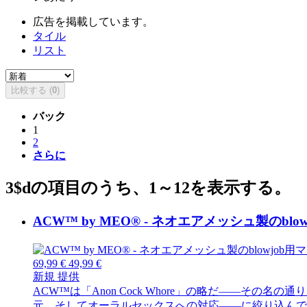
広告を掲載しています。
タイル
リスト
比較する (
0
)
バック
1
2
さらに
3$dの項目のうち、1～12を表示する。
ACW™ by MEO® - ネオエアメッシュ製のb
69,99 €
49,99 €
新規
提供
ACW™は「Anon Cock Whore」の略だ――
元、そしてオーラルセックスへの対応――に絞り込んでいる。 