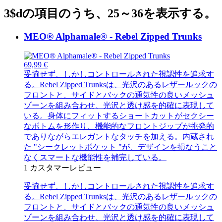
3$dの項目のうち、25～36を表示する。
MEO® Alphamale® - Rebel Zipped Trunks
69,99 €
妥協せず、しかしコントロールされた視認性を追求す
る。Rebel Zipped Trunksは、光沢のあるレザールックの
フロントと、サイドとバックの通気性の良いメッシュ
ゾーンを組み合わせ、光沢と透け感を的確に表現して
いる。身体にフィットするショートカットがセクシー
なボトムを形作り、機能的なフロントジップが挑発的
でありながらエレガントなタッチを加える。内蔵され
た "シークレットポケット "が、デザインを損なうこと
なくスマートな機能性を補完している。
1
カスタマーレビュー
妥協せず、しかしコントロールされた視認性を追求す
る。Rebel Zipped Trunksは、光沢のあるレザールックの
フロントと、サイドとバックの通気性の良いメッシュ
ゾーンを組み合わせ、光沢と透け感を的確に表現して