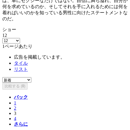
は、単にセクシーなだけではない。自信に満ち溢れ、自分が
何を求めているのか、そしてそれを手に入れるためには何を
着ればいいのかを知っている男性に向けたステートメントな
のだ。
ショー
12
1ページあたり
広告を掲載しています。
タイル
リスト
比較する (
0
)
バック
1
2
3
4
さらに