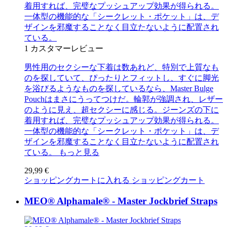
着用すれば、完璧なプッシュアップ効果が得られる。
一体型の機能的な「シークレット・ポケット」は、デ
ザインを邪魔することなく目立たないように配置され
ている。
1
カスタマーレビュー
男性用のセクシーな下着は数あれど、特別で上質なも
のを探していて、ぴったりとフィットし、すぐに脚光
を浴びるようなものを探しているなら、Master Bulge
Pouchはまさにうってつけだ。輪郭が強調され、レザー
のように見え、超セクシーに感じる。ジーンズの下に
着用すれば、完璧なプッシュアップ効果が得られる。
一体型の機能的な「シークレット・ポケット」は、デ
ザインを邪魔することなく目立たないように配置され
ている。
もっと見る
29,99 €
ショッピングカートに入れる
ショッピングカート
MEO® Alphamale® - Master Jockbrief Straps