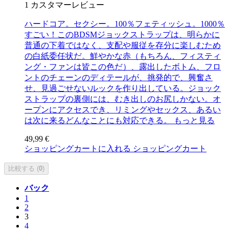
1
カスタマーレビュー
ハードコア。セクシー。100％フェティッシュ。1000％
すごい！このBDSMジョックストラップは、明らかに
普通の下着ではなく、支配や服従を存分に楽しむため
の白紙委任状だ。鮮やかな赤（もちろん、フィスティ
ング・ファンは皆この色だ）、露出したボトム、フロ
ントのチェーンのディテールが、挑発的で、興奮さ
せ、見過ごせないルックを作り出している。ジョック
ストラップの裏側には、むき出しのお尻しかない。オ
ープンにアクセスでき、リミングやセックス、あるい
は次に来るどんなことにも対応できる。
もっと見る
49,99 €
ショッピングカートに入れる
ショッピングカート
比較する (
0
)
バック
1
2
3
4