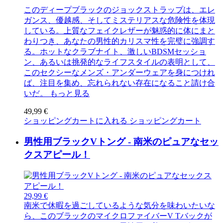
このディープブラックのジョックストラップは、エレ
ガンス、優越感、そしてミステリアスな危険性を体現
している。上質なフェイクレザーが魅惑的に体にまと
わりつき、あなたの男性的カリスマ性を完璧に強調す
る。ホットなクラブナイト、激しいBDSMセッショ
ン、あるいは挑発的なライフスタイルの表明として、
このセクシーなメンズ・アンダーウェアを身につけれ
ば、注目を集め、忘れられない存在になること請け合
いだ。
もっと見る
49,99 €
ショッピングカートに入れる
ショッピングカート
男性用ブラックVトング - 南米のピュアなセッ
クスアピール！
29,99 €
南米で休暇を過ごしているような気分を味わいたいな
ら、このブラックのマイクロファイバーV Tバックが