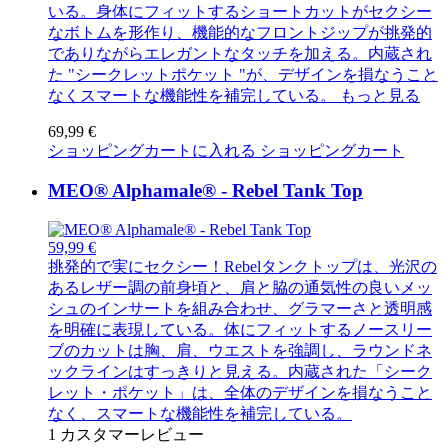
いる。身体にフィットするショートカットがセクシー
なボトムを形作り、機能的なフロントジップが挑発的
でありながらエレガントなタッチを加える。内蔵され
た "シークレットポケット "が、デザインを損なうこと
なくスマートな機能性を補完している。
もっと見る
69,99 €
ショッピングカートに入れる
ショッピングカート
MEO® Alphamale® - Rebel Tank Top
59,99 €
挑発的で実にセクシー！Rebelタンクトップは、光沢の
あるレザー調の前身頃と、肩と脇の通気性の良いメッ
シュのインサートを組み合わせ、グラマーさと透明感
を明確に表現している。体にフィットするノースリー
ブのカットは胸、肩、ウエストを強調し、ラウンドネ
ックラインはすっきりと見える。内蔵された「シーク
レット・ポケット」は、全体のデザインを損なうこと
なく、スマートな機能性を補完している。
1
カスタマーレビュー