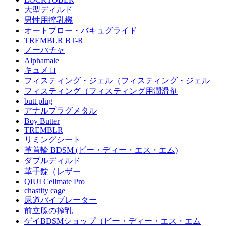
大型ディルド
男性用搾乳機
オートブロー・バキュグライド
TREMBLR BT-R
ノーパチャ
Alphamale
キュメロ
フィスティング・ジェル（フィスティング・ジェル
フィスティング（フィスティング用潤滑剤
butt plug
アナルプラグメタル
Boy Butter
TREMBLR
リミングシート
革首輪 BDSM (ビー・ディー・エス・エム)
ダブルディルド
革手錠（レザー
QIUI Cellmate Pro
chastity cage
尿道バイブレーター
前立腺の搾乳
ゲイBDSMショップ（ビー・ディー・エス・エム