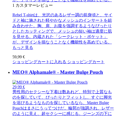
1
カスタマーレビュー
Rebel T-shirtは、光沢のあるレザー調の前身頃と、サイ
ドと袖に施された軽やかなメッシュのインサートを組
み合わせた。胸、肩、お腹を強調するようなぴったり
としたカッティングで、メッシュの短い袖は適度に肌
を見せる。内蔵された「シークレット・ポケット」
が、デザインを損なうことなく機能性を高めている。
もっと見る
59,99 €
ショッピングカートに入れる
ショッピングカート
MEO® Alphamale® - Master Bulge Pouch
29,99 €
男性用のセクシーな下着は数あれど、特別で上質なも
のを探していて、ぴったりとフィットし、すぐに脚光
を浴びるようなものを探しているなら、Master Bulge
Pouchはまさにうってつけだ。輪郭が強調され、レザー
のように見え、超セクシーに感じる。ジーンズの下に