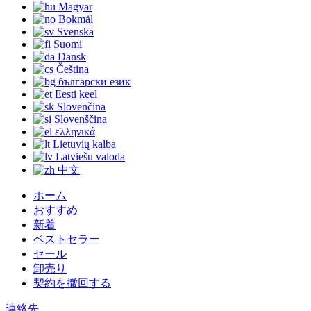
Magyar
Bokmål
Svenska
Suomi
Dansk
Čeština
български език
Eesti keel
Slovenčina
Slovenščina
ελληνικά
Lietuvių kalba
Latviešu valoda
中文
ホーム
おすすめ
新着
ベストセラー
セール
卸売り
契約を撤回する
連絡先