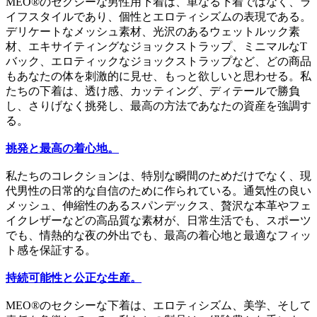
MEO®のセクシーな男性用下着は、単なる下着ではなく、ラ
イフスタイルであり、個性とエロティシズムの表現である。
デリケートなメッシュ素材、光沢のあるウェットルック素
材、エキサイティングなジョックストラップ、ミニマルなT
バック、エロティックなジョックストラップなど、どの商品
もあなたの体を刺激的に見せ、もっと欲しいと思わせる。私
たちの下着は、透け感、カッティング、ディテールで勝負
し、さりげなく挑発し、最高の方法であなたの資産を強調す
る。
挑発と最高の着心地。
私たちのコレクションは、特別な瞬間のためだけでなく、現
代男性の日常的な自信のために作られている。通気性の良い
メッシュ、伸縮性のあるスパンデックス、贅沢な本革やフェ
イクレザーなどの高品質な素材が、日常生活でも、スポーツ
でも、情熱的な夜の外出でも、最高の着心地と最適なフィッ
ト感を保証する。
持続可能性と公正な生産。
MEO®のセクシーな下着は、エロティシズム、美学、そして