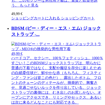
も、このセクシーな男性用下着は、賞賛と欲望を誘
う。
もっと見る
49,99 €
ショッピングカートに入れる
ショッピングカート
BDSM (ビー・ディー・エス・エム) ジョック
ストラップ -...
49,99 €
ハードコア。セクシー。100％フェティッシュ。1000％
すごい！このBDSMジョックストラップは、明らかに
普通の下着ではなく、支配や服従を存分に楽しむため
の白紙委任状だ。鮮やかな赤（もちろん、フィスティ
ング・ファンは皆この色だ）、露出したボトム、フロ
ントのチェーンのディテールが、挑発的で、興奮さ
せ、見過ごせないルックを作り出している。ジョック
ストラップの裏側には、むき出しのお尻しかない。オ
ープンにアクセスでき、リミングやセックス、あるい
は次に来るどんなことにも対応できる。