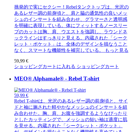
挑発的で実にセクシー！Rebelタンクトップは、光沢の
あるレザー調の前身頃と、肩と脇の通気性の良いメッ
シュのインサートを組み合わせ、グラマーさと透明感
を明確に表現している。体にフィットするノースリー
ブのカットは胸、肩、ウエストを強調し、ラウンドネ
ックラインはすっきりと見える。内蔵された「シーク
レット・ポケット」は、全体のデザインを損なうこと
なく、スマートな機能性を補完している。
もっと見る
59,99 €
ショッピングカートに入れる
ショッピングカート
MEO® Alphamale® - Rebel T-shirt
59,99 €
Rebel T-shirtは、光沢のあるレザー調の前身頃と、サイ
ドと袖に施された軽やかなメッシュのインサートを組
み合わせた。胸、肩、お腹を強調するようなぴったり
としたカッティングで、メッシュの短い袖は適度に肌
を見せる。内蔵された「シークレット・ポケット」
が、デザインを損なうことなく機能性を高めている。