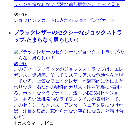
ザインを損なわない巧妙な追加機能だ。
もっと見る
59,99 €
ショッピングカートに入れる
ショッピングカート
ブラックレザーのセクシーなジョックストラ
ップ-たまらなく男らしい！
49,99 €
このディープブラックのジョックストラップは、エレ
ガンス、優越感、そしてミステリアスな危険性を体現
している。上質なフェイクレザーが魅惑的に体にまと
わりつき、あなたの男性的カリスマ性を完璧に強調す
る。ホットなクラブナイト、激しいBDSMセッショ
ン、あるいは挑発的なライフスタイルの表明として、
このセクシーなメンズ・アンダーウェアを身につけれ
ば、注目を集め、忘れられない存在になること請け合
いだ。
4
カスタマーレビュー