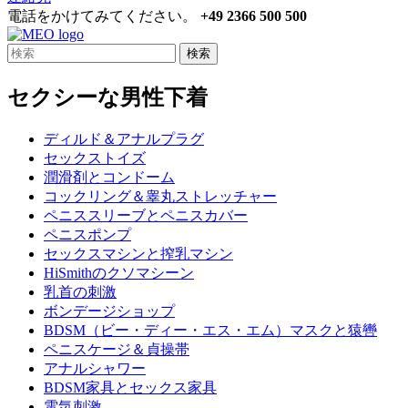
電話をかけてみてください。
+49 2366 500 500
検索
セクシーな男性下着
ディルド＆アナルプラグ
セックストイズ
潤滑剤とコンドーム
コックリング＆睾丸ストレッチャー
ペニススリーブとペニスカバー
ペニスポンプ
セックスマシンと搾乳マシン
HiSmithのクソマシーン
乳首の刺激
ボンデージショップ
BDSM（ビー・ディー・エス・エム）マスクと猿轡
ペニスケージ＆貞操帯
アナルシャワー
BDSM家具とセックス家具
電気刺激