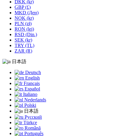
DKK (kr)
GBP (£)
MKD (Ден)
NOK (kr)
PLN (zł)
RON (lei)
RSD (Din.)
SEK (kr)
TRY (TL)
ZAR (R)
日本語
Deutsch
English
Français
Español
Italiano
Nederlands
Polski
日本語
Русский
Türkçe
Română
Português