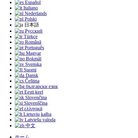
Español
Italiano
Nederlands
Polski
日本語
Русский
Türkçe
Română
Português
Magyar
Bokmål
Svenska
Suomi
Dansk
Čeština
български език
Eesti keel
Slovenčina
Slovenščina
ελληνικά
Lietuvių kalba
Latviešu valoda
中文
ホーム