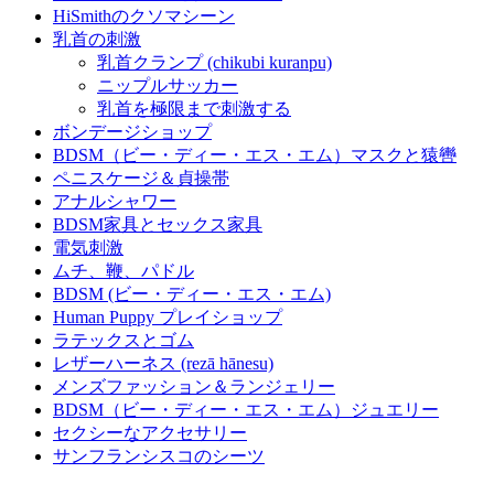
HiSmithのクソマシーン
乳首の刺激
乳首クランプ (chikubi kuranpu)
ニップルサッカー
乳首を極限まで刺激する
ボンデージショップ
BDSM（ビー・ディー・エス・エム）マスクと猿轡
ペニスケージ＆貞操帯
アナルシャワー
BDSM家具とセックス家具
電気刺激
ムチ、鞭、パドル
BDSM (ビー・ディー・エス・エム)
Human Puppy プレイショップ
ラテックスとゴム
レザーハーネス (rezā hānesu)
メンズファッション＆ランジェリー
BDSM（ビー・ディー・エス・エム）ジュエリー
セクシーなアクセサリー
サンフランシスコのシーツ