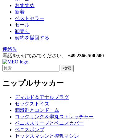
おすすめ
新着
ベストセラー
セール
卸売り
契約を撤回する
連絡先
電話をかけてみてください。
+49 2366 500 500
検索
ニップルサッカー
ディルド＆アナルプラグ
セックストイズ
潤滑剤とコンドーム
コックリング＆睾丸ストレッチャー
ペニススリーブとペニスカバー
ペニスポンプ
セックスマシンと搾乳マシン