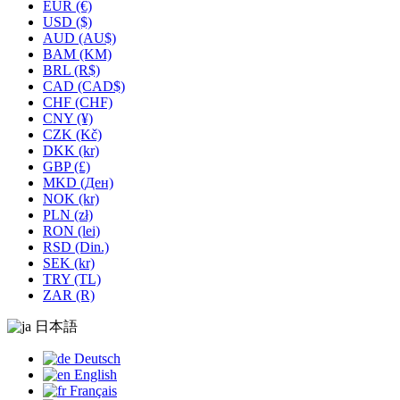
EUR (€)
USD ($)
AUD (AU$)
BAM (KM)
BRL (R$)
CAD (CAD$)
CHF (CHF)
CNY (¥)
CZK (Kč)
DKK (kr)
GBP (£)
MKD (Ден)
NOK (kr)
PLN (zł)
RON (lei)
RSD (Din.)
SEK (kr)
TRY (TL)
ZAR (R)
日本語
Deutsch
English
Français