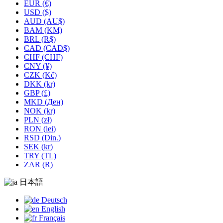
EUR (€)
USD ($)
AUD (AU$)
BAM (KM)
BRL (R$)
CAD (CAD$)
CHF (CHF)
CNY (¥)
CZK (Kč)
DKK (kr)
GBP (£)
MKD (Ден)
NOK (kr)
PLN (zł)
RON (lei)
RSD (Din.)
SEK (kr)
TRY (TL)
ZAR (R)
日本語
Deutsch
English
Français