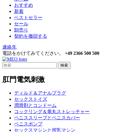
おすすめ
新着
ベストセラー
セール
卸売り
契約を撤回する
連絡先
電話をかけてみてください。
+49 2366 500 500
検索
肛門電気刺激
ディルド＆アナルプラグ
セックストイズ
潤滑剤とコンドーム
コックリング＆睾丸ストレッチャー
ペニススリーブとペニスカバー
ペニスポンプ
セックスマシンと搾乳マシン