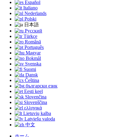
Español
Italiano
Nederlands
Polski
日本語
Русский
Türkçe
Română
Português
Magyar
Bokmål
Svenska
Suomi
Dansk
Čeština
български език
Eesti keel
Slovenčina
Slovenščina
ελληνικά
Lietuvių kalba
Latviešu valoda
中文
ホーム