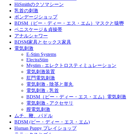
HiSmithのクソマシーン
乳首の刺激
ボンデージショップ
BDSM（ビー・ディー・エス・エム）マスクと猿轡
ペニスケージ＆貞操帯
アナルシャワー
BDSM家具とセックス家具
電気刺激
E-Stim Systems
ElectraStim
Mystim - エレクトロスティミュレーション
電気刺激装置
肛門電気刺激
電気刺激 - 陰茎と睾丸
電気刺激 - 乳首
BDSM（ビー・ディー・エス・エム）電気刺激
電気刺激 - アクセサリ
膣電気刺激
ムチ、鞭、パドル
BDSM (ビー・ディー・エス・エム)
Human Puppy プレイショップ