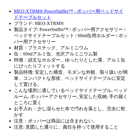
MEO-XTRM® PowerSniffer™ - ポッパー用ベッドサイ
ドテーブルセット
ブランド: MEO-XTRM®
製品タイプ: PowerSniffer™ / ポッパー用アクセサリー /
ベッドサイドテーブルセット / 60ml缶用ホルダー / ポッ
パー用アクセサリー
材質：プラスチック、アルミニウム
缶：60mlアルミ缶、光沢アルミニウム製
特徴：頑丈なホルダー、ゆったりとした溝、アルミ缶
にぴったりフィットする
製品特徴: 安定した構造、モダンな外観、取り扱いが簡
単、コンパクトな形状、ベッドサイドテーブルに安定
して置ける。
こんな場所に適しているベッドサイドテーブル, ベッド
ルーム, ポッパーアクセサリー, 安定した収納, 手の届く
ところに置く
お手入れ：少し湿らせた布で汚れを落とし、完全に乾
かす
注意：ポッパーは商品には含まれない。
注意: 意図した通りに、責任を持って使用すること