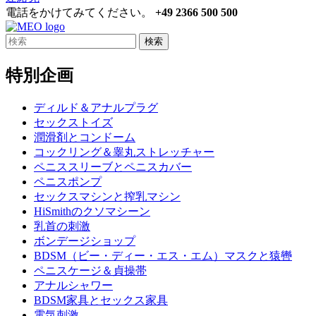
電話をかけてみてください。
+49 2366 500 500
検索
特別企画
ディルド＆アナルプラグ
セックストイズ
潤滑剤とコンドーム
コックリング＆睾丸ストレッチャー
ペニススリーブとペニスカバー
ペニスポンプ
セックスマシンと搾乳マシン
HiSmithのクソマシーン
乳首の刺激
ボンデージショップ
BDSM（ビー・ディー・エス・エム）マスクと猿轡
ペニスケージ＆貞操帯
アナルシャワー
BDSM家具とセックス家具
電気刺激