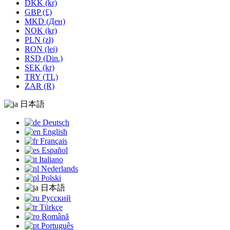
DKK (kr)
GBP (£)
MKD (Ден)
NOK (kr)
PLN (zł)
RON (lei)
RSD (Din.)
SEK (kr)
TRY (TL)
ZAR (R)
日本語
Deutsch
English
Français
Español
Italiano
Nederlands
Polski
日本語
Русский
Türkçe
Română
Português