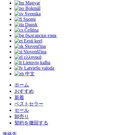
Magyar
Bokmål
Svenska
Suomi
Dansk
Čeština
български език
Eesti keel
Slovenčina
Slovenščina
ελληνικά
Lietuvių kalba
Latviešu valoda
中文
ホーム
おすすめ
新着
ベストセラー
セール
卸売り
契約を撤回する
連絡先