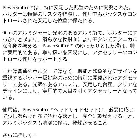
PowerSniffer™は、特に安定した配置のために開発された。
ホルダーは転倒のリスクを軽減し、使用中もボックスがコン
トロールされた安定した位置に保たれる。
60mlのアルミジャーは光沢のあるアルミ製で、ホルダーにす
っきりと収まり、滑らかな反射面によりモダンでテクニカル
な印象を与える。PowerSniffer™ のゆったりとした溝は、特
に実用的である。取り扱いを容易にし、アクセサリーのコン
トロール使用をサポートする。
これは普通のホルダーではなく、機能と印象的なデザインを
重視するポッパー愛好家のために特別に開発されたアクセサ
リーである。光沢のあるアルミ缶、安定した台座、クリアな
デザインにより、実用的で人目を引くアクセサリーとなって
いる。
使用後、PowerSniffer™ベッドサイドセットは、必要に応じ
て少し湿らせた布で汚れを落とし、完全に乾燥させること。
アルミボックスも清潔に保ち、乾燥させること。
さらに詳しく：