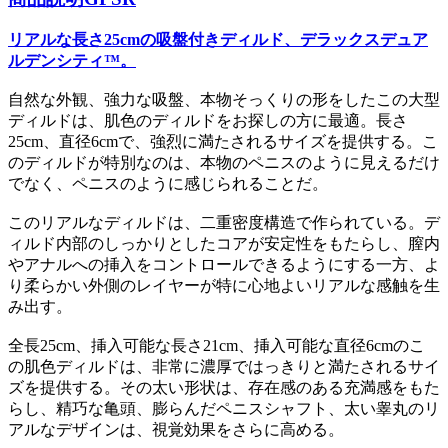
リアルな長さ25cmの吸盤付きディルド、デラックスデュア
ルデンシティ™。
自然な外観、強力な吸盤、本物そっくりの形をしたこの大型
ディルドは、肌色のディルドをお探しの方に最適。長さ
25cm、直径6cmで、強烈に満たされるサイズを提供する。こ
のディルドが特別なのは、本物のペニスのように見えるだけ
でなく、ペニスのように感じられることだ。
このリアルなディルドは、二重密度構造で作られている。デ
ィルド内部のしっかりとしたコアが安定性をもたらし、膣内
やアナルへの挿入をコントロールできるようにする一方、よ
り柔らかい外側のレイヤーが特に心地よいリアルな感触を生
み出す。
全長25cm、挿入可能な長さ21cm、挿入可能な直径6cmのこ
の肌色ディルドは、非常に濃厚ではっきりと満たされるサイ
ズを提供する。その太い形状は、存在感のある充満感をもた
らし、精巧な亀頭、膨らんだペニスシャフト、太い睾丸のリ
アルなデザインは、視覚効果をさらに高める。