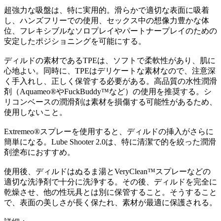
超強力な吸盤は、特に実用的。滑らかで適切な表面に吸着
し、ハンズフリーでの使用、セックス中の想像力豊かな体
位、フレキシブルなソロプレイやパートナープレイのための
安定したポジショニングを可能にする。
ディルドの素材であるTPEは、ソフトで柔軟性があり、肌に
心地よい。同時に、TPEはデリケートな素材なので、注意深
く手入れし、正しく保管する必要がある。高品質の水性潤滑
剤（Aquameo®やFuckBuddy™など）の使用を推奨する。シ
リコンベースの潤滑剤は素材を損傷する可能性があるため、
使用しないこと。
Extremeo®スプレーを使用すると、ディルドの挿入がさらに
簡単になる。Lube Shooter 2.0は、特に清潔で的を絞った潤滑
剤塗布におすすめ。
使用後、ディルドはぬるま湯とVeryClean™スプレーなどの
適切な洗浄剤で十分に洗浄する。その後、ディルドを完全に
乾燥させ、他の性玩具とは別に保管すること。そうすること
で、表面の美しさが長く保たれ、素材が最適に保護される。