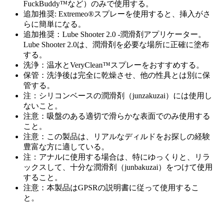
FuckBuddy™など）のみで使用する。
追加推奨: Extremeo®スプレーを使用すると、挿入がさ
らに簡単になる。
追加推奨：Lube Shooter 2.0 -潤滑剤アプリケーター。
Lube Shooter 2.0は、潤滑剤を必要な場所に正確に塗布
する。
洗浄：温水とVeryClean™スプレーをおすすめする。
保管：洗浄後は完全に乾燥させ、他の性具とは別に保
管する。
注：シリコンベースの潤滑剤（junzakuzai）には使用し
ないこと。
注意：吸盤のある適切で滑らかな表面でのみ使用する
こと。
注意：この製品は、リアルなディルドをお探しの経験
豊富な方に適している。
注：アナルに使用する場合は、特にゆっくりと、リラ
ックスして、十分な潤滑剤（junbakuzai）をつけて使用
すること。
注意：本製品はGPSRの説明書に従って使用するこ
と。