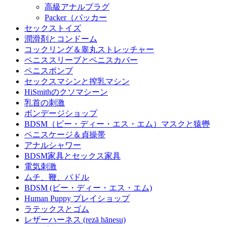
高級アナルプラグ
Packer（パッカー
セックストイズ
潤滑剤とコンドーム
コックリング＆睾丸ストレッチャー
ペニススリーブとペニスカバー
ペニスポンプ
セックスマシンと搾乳マシン
HiSmithのクソマシーン
乳首の刺激
ボンデージショップ
BDSM（ビー・ディー・エス・エム）マスクと猿轡
ペニスケージ＆貞操帯
アナルシャワー
BDSM家具とセックス家具
電気刺激
ムチ、鞭、パドル
BDSM (ビー・ディー・エス・エム)
Human Puppy プレイショップ
ラテックスとゴム
レザーハーネス (rezā hānesu)