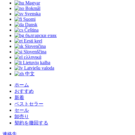
Magyar
Bokmål
Svenska
Suomi
Dansk
Čeština
български език
Eesti keel
Slovenčina
Slovenščina
ελληνικά
Lietuvių kalba
Latviešu valoda
中文
ホーム
おすすめ
新着
ベストセラー
セール
卸売り
契約を撤回する
連絡先