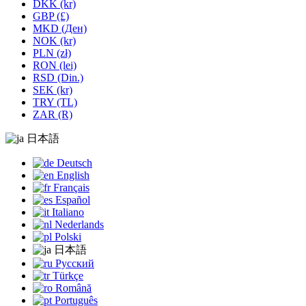
DKK (kr)
GBP (£)
MKD (Ден)
NOK (kr)
PLN (zł)
RON (lei)
RSD (Din.)
SEK (kr)
TRY (TL)
ZAR (R)
日本語
Deutsch
English
Français
Español
Italiano
Nederlands
Polski
日本語
Русский
Türkçe
Română
Português