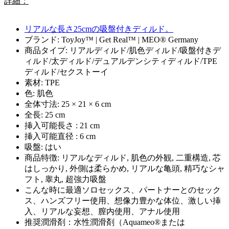
詳細：
リアルな長さ25cmの吸盤付きディルド。
ブランド: ToyJoy™ | Get Real™ | MEO® Germany
商品タイプ: リアルディルド/肌色ディルド/吸盤付きデ
ィルド/太ディルド/デュアルデンシティディルド/TPE
ディルド/セクストーイ
素材: TPE
色: 肌色
全体寸法: 25 × 21 × 6 cm
全長: 25 cm
挿入可能長さ : 21 cm
挿入可能直径 : 6 cm
吸盤: はい
商品特徴: リアルなディルド, 肌色の外観, 二重構造, 芯
はしっかり, 外側は柔らかめ, リアルな亀頭, 精巧なシャ
フト, 睾丸, 超強力吸盤
こんな時に最適ソロセックス、パートナーとのセック
ス、ハンズフリー使用、想像力豊かな体位、激しい挿
入、リアルな妄想、膣内使用、アナル使用
推奨潤滑剤：水性潤滑剤（Aquameo®または