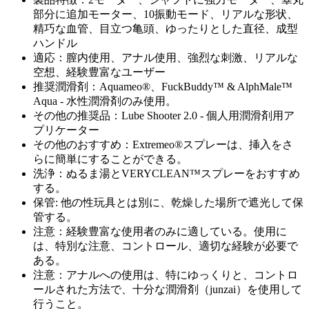
部分に追加モーター、10振動モード、リアルな形状、
精巧な血管、目立つ亀頭、ゆったりとした直径、成型
ハンドル
適応：膣内使用、アナル使用、強烈な刺激、リアルな
空想、経験豊富なユーザー
推奨潤滑剤：Aquameo®、FuckBuddy™ & AlphMale™
Aqua - 水性潤滑剤のみ使用。
その他の推奨品：Lube Shooter 2.0 - 個人用潤滑剤用ア
プリケーター
その他のおすすめ：Extremeo®スプレーは、挿入をさ
らに簡単にすることができる。
洗浄：ぬるま湯とVERYCLEAN™スプレーをおすすめ
する。
保管: 他の性玩具とは別に、乾燥した場所で遮光して保
管する。
注意：経験豊富な使用者のみに適している。使用に
は、特別な注意、コントロール、適切な経験が必要で
ある。
注意：アナルへの使用は、特にゆっくりと、コントロ
ールされた方法で、十分な潤滑剤（junzai）を使用して
行うこと。