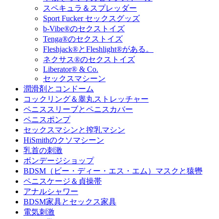
スペキュラ＆スプレッダー
Sport Fucker セックスグッズ
b-Vibe®のセクストイズ
Tenga®のセクストイズ
Fleshjack®とFleshlight®がある。
ネクサス®のセクストイズ
Liberator® & Co.
セックスマシーン
潤滑剤とコンドーム
コックリング＆睾丸ストレッチャー
ペニススリーブとペニスカバー
ペニスポンプ
セックスマシンと搾乳マシン
HiSmithのクソマシーン
乳首の刺激
ボンデージショップ
BDSM（ビー・ディー・エス・エム）マスクと猿轡
ペニスケージ＆貞操帯
アナルシャワー
BDSM家具とセックス家具
電気刺激