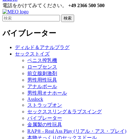
電話をかけてみてください。
+49 2366 500 500
検索
バイブレーター
ディルド＆アナルプラグ
セックストイズ
ペニス搾乳機
ローブセンス
前立腺刺激剤
男性用性玩具
アナルボール
男性用オナホール
Asslock
ストラップオン
セックススリング＆ラブスイング
バイブレーター
金属製の性玩具
RAP® - Real Ass Play (リアル・アス・プレイ)
本物そっくりのセックスドール