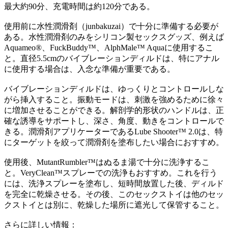
最大約90分、充電時間は約120分である。
使用前に水性潤滑剤（junbakuzai）で十分に準備する必要が
ある。水性潤滑剤のみをシリコン製セックスグッズ、例えば
Aquameo®、FuckBuddy™、AlphMale™ Aquaに使用するこ
と。直径5.5cmのバイブレーションディルドは、特にアナル
に使用する場合は、入念な準備が重要である。
バイブレーションディルドは、ゆっくりとコントロールしな
がら挿入すること。振動モードは、刺激を強めるために徐々
に増加させることができる。解剖学的形状のハンドルは、正
確な誘導をサポートし、深さ、角度、動きをコントロールで
きる。潤滑剤アプリケーターであるLube Shooter™ 2.0は、特
にターゲットを絞って潤滑剤を塗布したい場合におすすめ。
使用後、MutantRumbler™はぬるま湯で十分に洗浄するこ
と。VeryClean™スプレーでの洗浄もおすすめ。これを行う
には、洗浄スプレーを塗布し、短時間放置した後、ディルド
を完全に乾燥させる。その後、このセックストイは他のセッ
クストイとは別に、乾燥した場所に遮光して保管すること。
さらに詳しい情報：