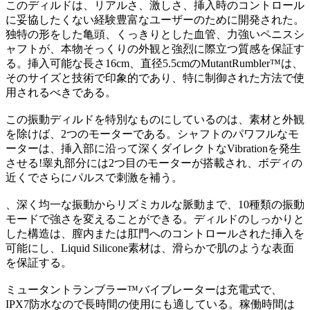
このディルドは、リアルさ、激しさ、挿入時のコントロール
に妥協したくない経験豊富なユーザーのために開発された。
独特の形をした亀頭、くっきりとした血管、力強いペニスシ
ャフトが、本物そっくりの外観と強烈に際立つ質感を保証す
る。挿入可能な長さ16cm、直径5.5cmのMutantRumbler™は、
そのサイズと技術で印象的であり、特に制御された方法で使
用されるべきである。
この振動ディルドを特別なものにしているのは、素材と外観
を除けば、2つのモーターである。シャフトのパワフルなモ
ーターは、挿入部に沿って深くダイレクトなVibrationを発生
させる!睾丸部分には2つ目のモーターが搭載され、ボディの
近くでさらにパルスで刺激を補う。
、深く均一な振動からリズミカルな脈動まで、10種類の振動
モードで強さを変えることができる。ディルドのしっかりと
した構造は、膣内または肛門へのコントロールされた挿入を
可能にし、Liquid Silicone素材は、滑らかで肌のような表面
を保証する。
ミュータントランブラー™バイブレーターは充電式で、
IPX7防水なので長時間の使用にも適している。稼働時間は