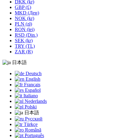
DKK (kr)
GBP (£)
MKD (Ден)
NOK (kr)
PLN (zł)
RON (lei)
RSD (Din.)
SEK (kr)
TRY (TL)
ZAR (R)
日本語
Deutsch
English
Français
Español
Italiano
Nederlands
Polski
日本語
Русский
Türkçe
Română
Português