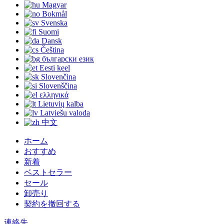
Magyar
Bokmål
Svenska
Suomi
Dansk
Čeština
български език
Eesti keel
Slovenčina
Slovenščina
ελληνικά
Lietuvių kalba
Latviešu valoda
中文
ホーム
おすすめ
新着
ベストセラー
セール
卸売り
契約を撤回する
連絡先