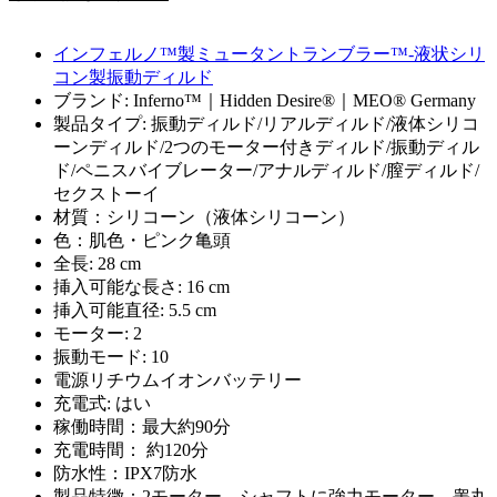
インフェルノ™製ミュータントランブラー™-液状シリ
コン製振動ディルド
ブランド: Inferno™｜Hidden Desire®｜MEO® Germany
製品タイプ: 振動ディルド/リアルディルド/液体シリコ
ーンディルド/2つのモーター付きディルド/振動ディル
ド/ペニスバイブレーター/アナルディルド/膣ディルド/
セクストーイ
材質：シリコーン（液体シリコーン）
色：肌色・ピンク亀頭
全長: 28 cm
挿入可能な長さ: 16 cm
挿入可能直径: 5.5 cm
モーター: 2
振動モード: 10
電源リチウムイオンバッテリー
充電式: はい
稼働時間：最大約90分
充電時間： 約120分
防水性：IPX7防水
製品特徴：2モーター、シャフトに強力モーター、睾丸