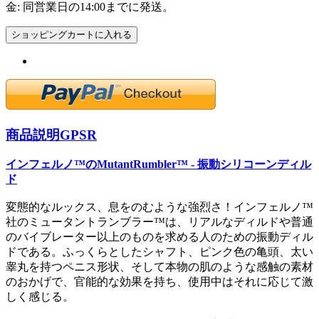
金: 同営業日の14:00までに発送。
ショッピングカートに入れる
商品説明
GPSR
インフェルノ™のMutantRumbler™ - 振動シリコーンディル
ド
変態的なルックス、息をのむような強烈さ！インフェルノ™
社のミュータントランブラー™は、リアルなディルドや普通
のバイブレーター以上のものを求める人のための振動ディル
ドである。ふっくらとしたシャフト、ピンク色の亀頭、太い
睾丸を持つペニス形状、そして本物の肌のような感触の素材
のおかげで、官能的な効果を持ち、使用中はそれに応じて激
しく感じる。