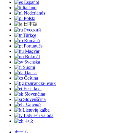
Español
Italiano
Nederlands
Polski
日本語
Русский
Türkçe
Română
Português
Magyar
Bokmål
Svenska
Suomi
Dansk
Čeština
български език
Eesti keel
Slovenčina
Slovenščina
ελληνικά
Lietuvių kalba
Latviešu valoda
中文
ホーム