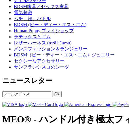
アナルシャワー
BDSM家具とセックス家具
電気刺激
ムチ、鞭、パドル
BDSM (ビー・ディー・エス・エム)
Human Puppy プレイショップ
ラテックスとゴム
レザーハーネス (rezā hānesu)
メンズファッション＆ランジェリー
BDSM（ビー・ディー・エス・エム）ジュエリー
セクシーなアクセサリー
サンフランシスコのシーツ
ニュースレター
Ok
MEO® - ハンドル付き極太フィ