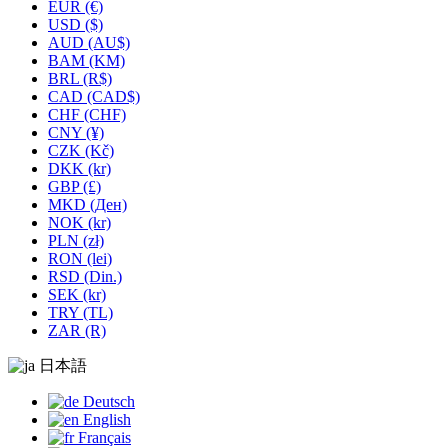
EUR (€)
USD ($)
AUD (AU$)
BAM (KM)
BRL (R$)
CAD (CAD$)
CHF (CHF)
CNY (¥)
CZK (Kč)
DKK (kr)
GBP (£)
MKD (Ден)
NOK (kr)
PLN (zł)
RON (lei)
RSD (Din.)
SEK (kr)
TRY (TL)
ZAR (R)
日本語
Deutsch
English
Français