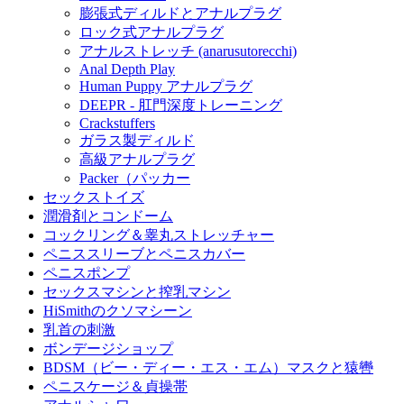
膨張式ディルドとアナルプラグ
ロック式アナルプラグ
アナルストレッチ (anarusutorecchi)
Anal Depth Play
Human Puppy アナルプラグ
DEEPR - 肛門深度トレーニング
Crackstuffers
ガラス製ディルド
高級アナルプラグ
Packer（パッカー
セックストイズ
潤滑剤とコンドーム
コックリング＆睾丸ストレッチャー
ペニススリーブとペニスカバー
ペニスポンプ
セックスマシンと搾乳マシン
HiSmithのクソマシーン
乳首の刺激
ボンデージショップ
BDSM（ビー・ディー・エス・エム）マスクと猿轡
ペニスケージ＆貞操帯