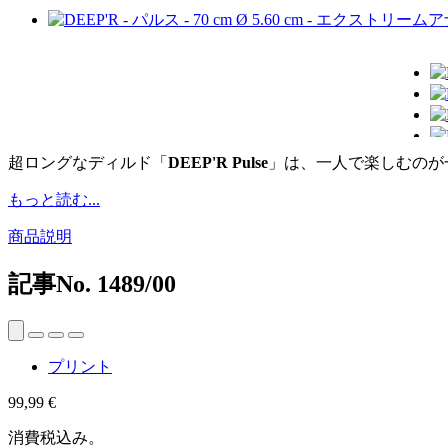
超ロングなディルド「
DEEP'R Pulse
」は、一人で楽しむのが
もっと読む...
商品説明
記事No.
1489/00
プリント
99,99 €
消費税込み。