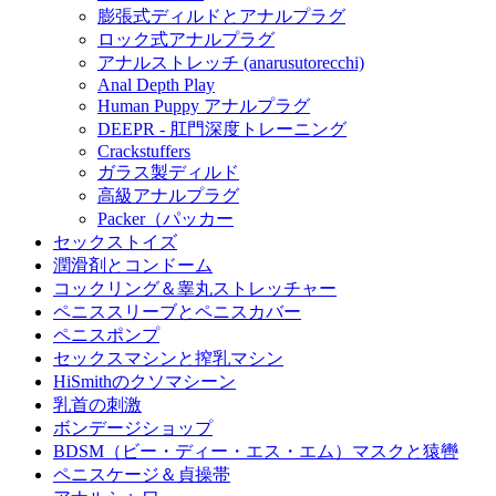
膨張式ディルドとアナルプラグ
ロック式アナルプラグ
アナルストレッチ (anarusutorecchi)
Anal Depth Play
Human Puppy アナルプラグ
DEEPR - 肛門深度トレーニング
Crackstuffers
ガラス製ディルド
高級アナルプラグ
Packer（パッカー
セックストイズ
潤滑剤とコンドーム
コックリング＆睾丸ストレッチャー
ペニススリーブとペニスカバー
ペニスポンプ
セックスマシンと搾乳マシン
HiSmithのクソマシーン
乳首の刺激
ボンデージショップ
BDSM（ビー・ディー・エス・エム）マスクと猿轡
ペニスケージ＆貞操帯