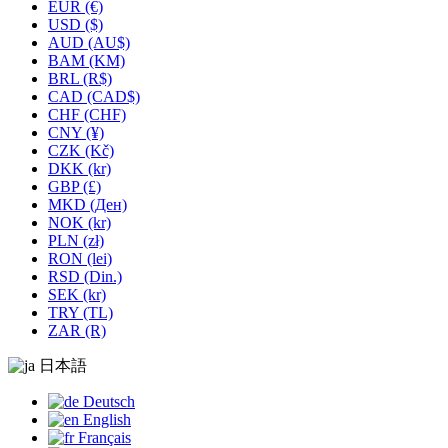
EUR (€)
USD ($)
AUD (AU$)
BAM (KM)
BRL (R$)
CAD (CAD$)
CHF (CHF)
CNY (¥)
CZK (Kč)
DKK (kr)
GBP (£)
MKD (Ден)
NOK (kr)
PLN (zł)
RON (lei)
RSD (Din.)
SEK (kr)
TRY (TL)
ZAR (R)
日本語
Deutsch
English
Français