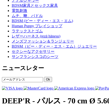
アナルシャワー
BDSM家具とセックス家具
電気刺激
ムチ、鞭、パドル
BDSM (ビー・ディー・エス・エム)
Human Puppy プレイショップ
ラテックスとゴム
レザーハーネス (rezā hānesu)
メンズファッション＆ランジェリー
BDSM（ビー・ディー・エス・エム）ジュエリー
セクシーなアクセサリー
サンフランシスコのシーツ
ニュースレター
Ok
DEEP'R - パルス - 70 cm