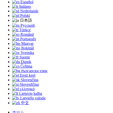
Español
Italiano
Nederlands
Polski
日本語
Русский
Türkçe
Română
Português
Magyar
Bokmål
Svenska
Suomi
Dansk
Čeština
български език
Eesti keel
Slovenčina
Slovenščina
ελληνικά
Lietuvių kalba
Latviešu valoda
中文
ホーム