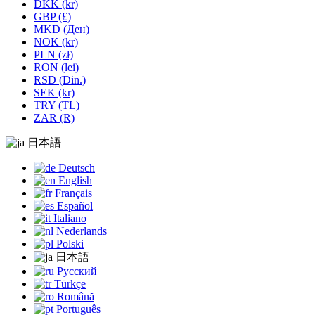
DKK (kr)
GBP (£)
MKD (Ден)
NOK (kr)
PLN (zł)
RON (lei)
RSD (Din.)
SEK (kr)
TRY (TL)
ZAR (R)
日本語
Deutsch
English
Français
Español
Italiano
Nederlands
Polski
日本語
Русский
Türkçe
Română
Português