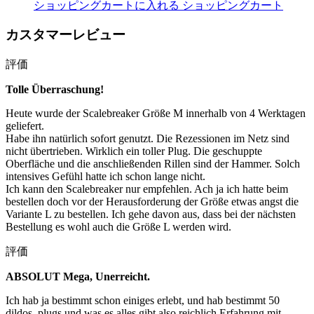
ショッピングカートに入れる
ショッピングカート
カスタマーレビュー
評価
Tolle Überraschung!
Heute wurde der Scalebreaker Größe M innerhalb von 4 Werktagen
geliefert.
Habe ihn natürlich sofort genutzt. Die Rezessionen im Netz sind
nicht übertrieben. Wirklich ein toller Plug. Die geschuppte
Oberfläche und die anschließenden Rillen sind der Hammer. Solch
intensives Gefühl hatte ich schon lange nicht.
Ich kann den Scalebreaker nur empfehlen. Ach ja ich hatte beim
bestellen doch vor der Herausforderung der Größe etwas angst die
Variante L zu bestellen. Ich gehe davon aus, dass bei der nächsten
Bestellung es wohl auch die Größe L werden wird.
評価
ABSOLUT Mega, Unerreicht.
Ich hab ja bestimmt schon einiges erlebt, und hab bestimmt 50
dildos, plugs und was es alles gibt,also reichlich Erfahrung mit