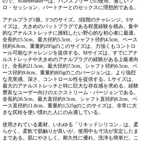
ので、Scalebreaker™は、ハンズフリーでの使用、激しいソ
ロ・セッション、パートナーとのセックスに理想的である。
アナルプラグ1個。3つのサイズ。3段階のチャレンジ。Sサ
イズは、大きめのバットプラグである程度経験を積み、集中
的なアナルストレッチに挑戦したい野心的な初心者に最適。
全長約15.5cm、最大径約5.5cm、シャフト径約4.5cm、ベース
径約6.8cm、重量約295gのこのサイズは、力強くもコントロ
ール可能なチャレンジを提供する。Mサイズは、すでにアナ
ルストレッチや大きめのアナルプラグの経験がある上級者向
け。全長約21.5cm、最大径約7.5cm、シャフト径約6.5cm、ベ
ース径約9.6cm、重量約805gのこのバージョンは、より強烈
な充実感、深さ、コントロール性を提供する。Lサイズは、
最大のアナルストレッチと特に巨大な存在感を求める、経験
豊富なユーザー向けのエクストリーム・バージョンである。
全長約26.5cm、最大直径約9.5cm、シャフト直径約8.2cm、ベ
ース直径約11.8cm、重量約1,525gのこのサイズは、非常に大
きな尻栓を使い慣れた人にのみ適している。
使用されている素材、いわゆる「リキッドシリコン」は、柔
らかく、柔軟で肌触りが良いが、使用中も寸法が安定したま
まである。肌にやさしく、耐久性に優れ、洗浄も簡単だ。こ