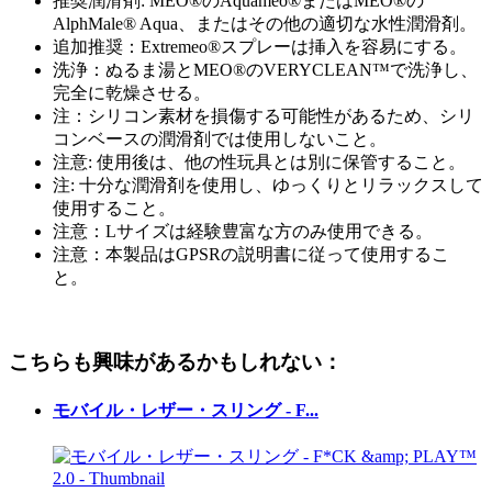
推奨潤滑剤: MEO®のAquameo®またはMEO®の
AlphMale® Aqua、またはその他の適切な水性潤滑剤。
追加推奨：Extremeo®スプレーは挿入を容易にする。
洗浄：ぬるま湯とMEO®のVERYCLEAN™で洗浄し、
完全に乾燥させる。
注：シリコン素材を損傷する可能性があるため、シリ
コンベースの潤滑剤では使用しないこと。
注意: 使用後は、他の性玩具とは別に保管すること。
注: 十分な潤滑剤を使用し、ゆっくりとリラックスして
使用すること。
注意：Lサイズは経験豊富な方のみ使用できる。
注意：本製品はGPSRの説明書に従って使用するこ
と。
こちらも興味があるかもしれない：
モバイル・レザー・スリング - F...