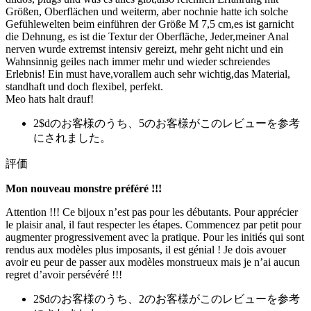
Größen, Oberflächen und weiterm, aber nochnie hatte ich solche
Gefühlewelten beim einführen der Größe M 7,5 cm,es ist garnicht
die Dehnung, es ist die Textur der Oberfläche, Jeder,meiner Anal
nerven wurde extremst intensiv gereizt, mehr geht nicht und ein
Wahnsinnig geiles nach immer mehr und wieder schreiendes
Erlebnis! Ein must have,vorallem auch sehr wichtig,das Material,
standhaft und doch flexibel, perfekt.
Meo hats halt drauf!
2$dのお客様のうち、5のお客様がこのレビューを参考
にされました。
評価
Mon nouveau monstre préféré !!!
Attention !!! Ce bijoux n’est pas pour les débutants. Pour apprécier
le plaisir anal, il faut respecter les étapes. Commencez par petit pour
augmenter progressivement avec la pratique. Pour les initiés qui sont
rendus aux modèles plus imposants, il est génial ! Je dois avouer
avoir eu peur de passer aux modèles monstrueux mais je n’ai aucun
regret d’avoir persévéré !!!
2$dのお客様のうち、2のお客様がこのレビューを参考