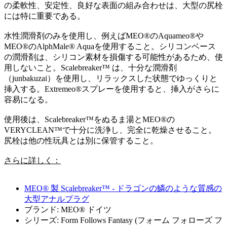
の柔軟性、安定性、良好な表面の組み合わせは、大型の尻栓
には特に重要である。
水性潤滑剤のみを使用し、例えばMEO®のAquameo®や
MEO®のAlphMale® Aquaを使用すること。シリコンベース
の潤滑剤は、シリコン素材を損傷する可能性があるため、使
用しないこと。Scalebreaker™ は、十分な潤滑剤
（junbakuzai）を使用し、リラックスした状態でゆっくりと
挿入する。Extremeo®スプレーを使用すると、挿入がさらに
容易になる。
使用後は、Scalebreaker™をぬるま湯とMEO®の
VERYCLEAN™で十分に洗浄し、完全に乾燥させること。
尻栓は他の性玩具とは別に保管すること。
さらに詳しく：
MEO® 製 Scalebreaker™ - ドラゴンの鱗のような質感の
大型アナルプラグ
ブランド: MEO® ドイツ
シリーズ: Form Follows Fantasy (フォーム フォローズ フ