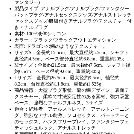
ァンタジー)
製品タイプ: アナルプラグ/アナルプラグ/ファンタジー
バットプラグ/アナルセックスグッズ/アナルストレッチ
セックスグッズ/吸盤付きアナルプラグ/テクスチャー付
きアナルプラグ
素材: 100%液体シリコン
カラー：ブラック/ブラックアウトエディション
表面: ドラゴンの鱗のようなテクスチャー。
サイズS：全長約15.5cm、最大直径約5.5cm、シャフト
直径約4.5cm、ベース部分直径約6.8cm、重量約295g
Mサイズ：全長約21.5cm、最大径約7.5cm、シャフト径
約6.5cm、ベース径約9.6cm、重量約805g
Lサイズ：全長約26.5cm、最大径約9.5cm、軸径約
8.2cm、台座直径約11.8cm、重量約1,525g
商品特徴：大型プラグ形状、龍の鱗デザイン、表面テ
クスチャー、柔軟で寸法安定性のある素材、強力吸盤
ベース、強烈なアナルフルネス、3サイズ
適合：経験者、アナルストレッチ、アナルトレーニン
グ、強烈なアナル刺激、ソロセックス、パートナーと
のセックス、ハンズフリープレイ、ファンタジーフェ
ティッシュルック、アナルストレッチ