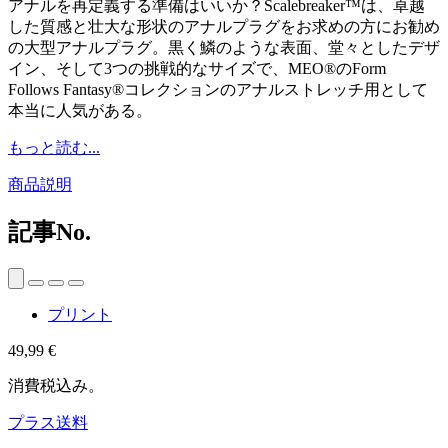
アナルを再定義する準備はいいか？Scalebreaker™は、卓越
した質感と壮大な形状のアナルプラグをお求めの方にお勧め
の大型アナルプラグ。黒く鱗のような表面、堂々としたデザ
イン、そして3つの挑戦的なサイズで、MEO®のForm
Follows Fantasy®コレクションのアナルストレッチ用として
本当に人気がある。
もっと読む...
商品説明
記事No.
プリント
49,99 €
消費税込み。
プラス送料