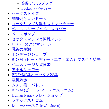
高級アナルプラグ
Packer（パッカー
セックストイズ
潤滑剤とコンドーム
コックリング＆睾丸ストレッチャー
ペニススリーブとペニスカバー
ペニスポンプ
セックスマシンと搾乳マシン
HiSmithのクソマシーン
乳首の刺激
ボンデージショップ
BDSM（ビー・ディー・エス・エム）マスクと猿轡
ペニスケージ＆貞操帯
アナルシャワー
BDSM家具とセックス家具
電気刺激
ムチ、鞭、パドル
BDSM (ビー・ディー・エス・エム)
Human Puppy プレイショップ
ラテックスとゴム
レザーハーネス (rezā hānesu)