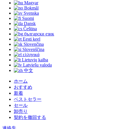
Magyar
Bokmål
Svenska
Suomi
Dansk
Čeština
български език
Eesti keel
Slovenčina
Slovenščina
ελληνικά
Lietuvių kalba
Latviešu valoda
中文
ホーム
おすすめ
新着
ベストセラー
セール
卸売り
契約を撤回する
連絡先