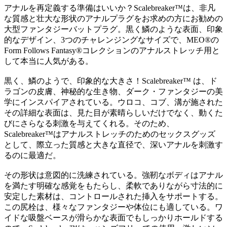
アナルを再定義する準備はいいか？Scalebreaker™は、非凡
な質感と壮大な形状のアナルプラグをお求めの方にお勧めの
大型ファンタジーバットプラグ。黒く鱗のような表面、印象
的なデザイン、3つのチャレンジングなサイズで、MEO®の
Form Follows Fantasy®コレクションのアナルストレッチ用と
して本当に人気がある。
黒く、鱗のようで、印象的な大きさ！Scalebreaker™ は、ド
ラゴンの皮膚、神秘的な生き物、ダーク・ファンタジーの美
学にインスパイアされている。ウロコ、コブ、溝が施された
その詳細な表面は、見た目が素晴らしいだけでなく、動くた
びにさらなる刺激を与えてくれる。そのため、
Scalebreaker™はアナルストレッチのためのセックスグッズ
として、際立った質感と大きな直径で、深いアナルを刺激す
るのに最適だ。
その形状は意図的に洗練されている。強靭なボディはアナル
を満たす明確な感覚をもたらし、柔軟でありながら寸法的に
安定した素材は、コントロールされた挿入をサポートする。
この尻栓は、様々なファンタジーや体位にも適している。ワ
イドな吸盤ベースが滑らかな表面でもしっかりホールドする