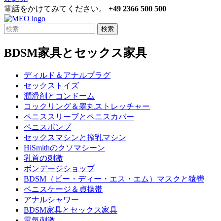
電話をかけてみてください。
+49 2366 500 500
検索
BDSM家具とセックス家具
ディルド＆アナルプラグ
セックストイズ
潤滑剤とコンドーム
コックリング＆睾丸ストレッチャー
ペニススリーブとペニスカバー
ペニスポンプ
セックスマシンと搾乳マシン
HiSmithのクソマシーン
乳首の刺激
ボンデージショップ
BDSM（ビー・ディー・エス・エム）マスクと猿轡
ペニスケージ＆貞操帯
アナルシャワー
BDSM家具とセックス家具
電気刺激