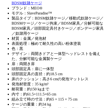
BDSM奴隷ケージ
ブランド：MEO®
モデル：SlaveParadise™
製品タイプ：BDSM奴隷ケージ／移動式奴隷ケージ／
BDSMケージ／ケージ拘束／BDSM家具／分解可能な
BDSM家具／頭部固定具付きケージ／ボンデージ家具
／奴隷用ケージ
材質：金属／発泡材
表面処理：極めて耐久性の高い粉体塗装
色：黒
デザイン：両開きドアと一体型ヘッドレストを備え
た、分解可能な金属製ケージ
扉：両開き扉
頭部固定具：扉に一体型
頭部固定具の直径：約18.5 cm
床のクッション：高さ6 cmの発泡マットレス
発泡材密度：35 kg/m³
耐荷重：約150 kgまで
内寸：約61.5×111.5×65 cm
組み立て時の寸法：約65 × 115 × 75 cm
ケージの重量：約34 kg