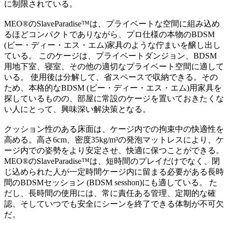
に制限されている。
MEO®のSlaveParadise™は、プライベートな空間に組み込め
るほどコンパクトでありながら、プロ仕様の本物のBDSM
(ビー・ディー・エス・エム)家具のような佇まいを醸し出し
ている。 このケージは、プライベートダンジョン、BDSM
用地下室、寝室、その他の適切なプライベート空間に適して
いる。 使用後は分解して、省スペースで収納できる。その
ため、本格的なBDSM (ビー・ディー・エス・エム)用家具を
探しているものの、部屋に常設のケージを置いておきたくな
い人にとって、興味深い解決策となる。
クッション性のある床面は、ケージ内での拘束中の快適性を
高める。高さ6cm、密度35kg/m³の発泡マットレスにより、ケ
ージ内での姿勢をより安定させ、快適に保つことができる。
MEO®のSlaveParadise™は、短時間のプレイだけでなく、閉
じ込められた人が一定時間ケージ内に留まる必要がある長時
間のBDSMセッション (BDSM sesshon)にも適している。 た
だし、長時間の使用には、常に責任ある管理、定期的な確
認、そしていつでも安全にシーンを終了できる体制が不可欠
だ。