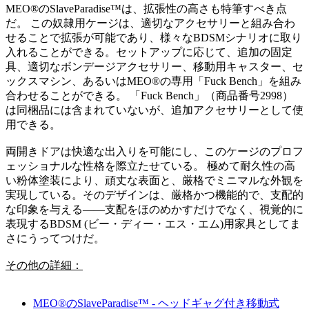
MEO®のSlaveParadise™は、拡張性の高さも特筆すべき点
だ。 この奴隷用ケージは、適切なアクセサリーと組み合わ
せることで拡張が可能であり、様々なBDSMシナリオに取り
入れることができる。セットアップに応じて、追加の固定
具、適切なボンデージアクセサリー、移動用キャスター、セ
ックスマシン、あるいはMEO®の専用「Fuck Bench」を組み
合わせることができる。 「Fuck Bench」（商品番号2998）
は同梱品には含まれていないが、追加アクセサリーとして使
用できる。
両開きドアは快適な出入りを可能にし、このケージのプロフ
ェッショナルな性格を際立たせている。 極めて耐久性の高
い粉体塗装により、頑丈な表面と、厳格でミニマルな外観を
実現している。そのデザインは、厳格かつ機能的で、支配的
な印象を与える――支配をほのめかすだけでなく、視覚的に
表現するBDSM (ビー・ディー・エス・エム)用家具としてま
さにうってつけだ。
その他の詳細：
MEO®のSlaveParadise™ - ヘッドギャグ付き移動式