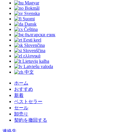
Magyar
Bokmål
Svenska
Suomi
Dansk
Čeština
български език
Eesti keel
Slovenčina
Slovenščina
ελληνικά
Lietuvių kalba
Latviešu valoda
中文
ホーム
おすすめ
新着
ベストセラー
セール
卸売り
契約を撤回する
連絡先