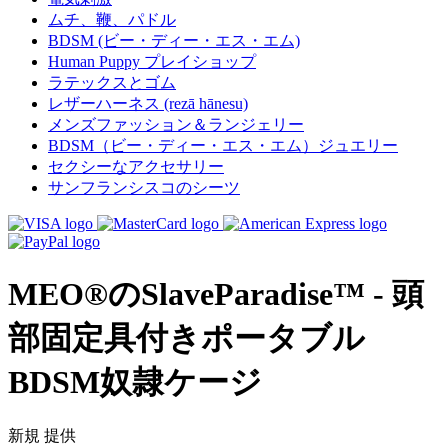
ムチ、鞭、パドル
BDSM (ビー・ディー・エス・エム)
Human Puppy プレイショップ
ラテックスとゴム
レザーハーネス (rezā hānesu)
メンズファッション＆ランジェリー
BDSM（ビー・ディー・エス・エム）ジュエリー
セクシーなアクセサリー
サンフランシスコのシーツ
MEO®のSlaveParadise™ - 頭
部固定具付きポータブル
BDSM奴隷ケージ
新規
提供