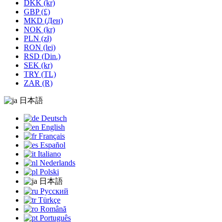
DKK (kr)
GBP (£)
MKD (Ден)
NOK (kr)
PLN (zł)
RON (lei)
RSD (Din.)
SEK (kr)
TRY (TL)
ZAR (R)
日本語
Deutsch
English
Français
Español
Italiano
Nederlands
Polski
日本語
Русский
Türkçe
Română
Português