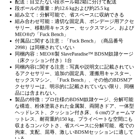
配送：目立たない段ボール箱2箱に分けて配送
段ボールの重量：約12.6 kgおよび約25.5 kg
組み立て：分解可能で、省スペースに収納できる
組み合わせ可能：適切な固定具、ボンデージ用アクセ
サリー、移動用キャスター、セックスマシン、および
MEO®の「Fuck Bench」
付属品に関する注意：「Fuck Bench」（商品番号
2998）は同梱されていない
同梱内容：MEO®製 SlaveParadise™ BDSM奴隷ケージ
（床クッション付き）1台
同梱内容に関する注意：写真や説明文に記載されてい
るアクセサリー、追加の固定具、運搬用キャスター、
セックスマシン、「Fuck Bench」、その他のBDSMア
クセサリーは、明示的に記載されていない限り、同梱
品には含まれない。
製品の特徴：プロ仕様のBDSM奴隷ケージ、分解可能
な構造、粉体塗装された金属製、両開きドア、一体型
ヘッドレスト、クッション付き床、 6 cmのフォームマ
ットレス、耐荷重約150 kg、プライベートな空間にも
収まるコンパクトさ、省スペースに分解可能、檻での
拘束、支配、屈辱、激しいBDSMセッションに適して
いる