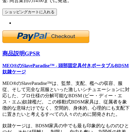
金: 同営業日の14:00までに発送。
ショッピングカートに入れる
商品説明
GPSR
MEO®のSlaveParadise™ - 頭部固定具付きポータブルBDSM
奴隷ケージ
MEO®のSlaveParadise™は、監禁、支配、檻への収容、服
従、そして完全な屈服といった激しいシチュエーションに対
応した、プロ仕様の分解可能なBDSM (ビー・ディー・エ
ス・エム)奴隷檻だ。 この移動式BDSM家具は、従属者を象
徴的な意味だけでなく、空間的、身体的、心理的にも支配下
に置きたいと考えるすべての人々のために開発された。
奴隷ケージは、BDSM家具の中でも最も印象的なもののひと
つだ。 それは隔離し、制限し、自由を奪い、力関係の格差