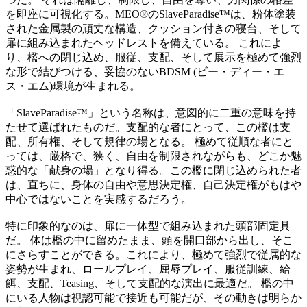
を即座に可視化する。MEO®のSlaveParadise™は、粉体塗装
された金属製の頑丈な構造、クッション付きの寝台、そして
扉に組み込まれたヘッドレストを備えている。 これによ
り、檻への閉じ込め、服従、支配、そして展示を極めて強烈
な形で結びつける、妥協のないBDSM (ビー・ディー・エ
ス・エム)環境が生まれる。
「SlaveParadise™」という名称は、意図的に二重の意味を持
たせて選ばれたものだ。支配的な者にとって、この檻は支
配、所有権、そして規律の場となる。 極めて従順な者にと
っては、厳格で、狭く、自由を制限されながらも、どこか魅
惑的な「献身の場」となり得る。この檻に閉じ込められた者
は、直ちに、身体の自由や意思決定権、自己決定権がもはや
中心ではないことを実感するだろう。
特に印象的なのは、扉に一体型で組み込まれた頭部固定具
だ。 体は檻の中に留めたまま、頭を開口部から出し、そこ
にさらすことができる。これにより、極めて強烈で従属的な
姿勢が生まれ、ロールプレイ、屈辱プレイ、服従訓練、給
餌、支配、Teasing、そして支配的な演出に最適だ。 檻の中
にいる人物は視認可能で接近も可能だが、その動きは明らか