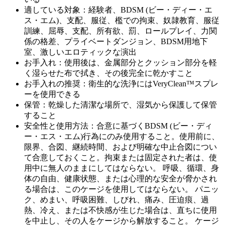
適している対象：経験者、BDSM (ビー・ディー・エ
ス・エム)、支配、服従、檻での拘束、奴隷教育、服従
訓練、屈辱、支配、所有欲、罰、ロールプレイ、力関
係の格差、プライベートダンジョン、BDSM用地下
室、激しいエロティックな演出
お手入れ：使用後は、金属部分とクッション部分を軽
く湿らせた布で拭き、その後完全に乾かすこと
お手入れの推奨：衛生的な洗浄にはVeryClean™スプレ
ーを使用できる
保管：乾燥した清潔な場所で、湿気から保護して保管
すること
安全性と使用方法：合意に基づくBDSM (ビー・ディ
ー・エス・エム)行為にのみ使用すること。使用前に、
限界、合図、継続時間、および明確な中止合図につい
て合意しておくこと。拘束または固定された者は、使
用中に無人のままにしてはならない。 呼吸、循環、身
体の自由、健康状態、または心理的な安全が脅かされ
る場合は、このケージを使用してはならない。 パニッ
ク、めまい、呼吸困難、しびれ、痛み、圧迫痕、過
熱、冷え、または不快感が生じた場合は、直ちに使用
を中止し、その人をケージから解放すること。 ケージ