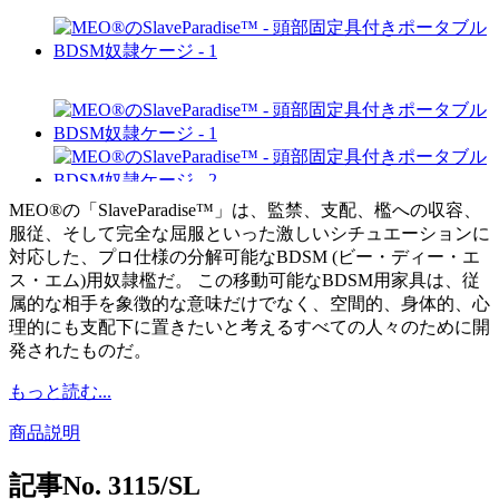
MEO®の「SlaveParadise™」は、監禁、支配、檻への収容、
服従、そして完全な屈服といった激しいシチュエーションに
対応した、プロ仕様の分解可能なBDSM (ビー・ディー・エ
ス・エム)用奴隷檻だ。 この移動可能なBDSM用家具は、従
属的な相手を象徴的な意味だけでなく、空間的、身体的、心
理的にも支配下に置きたいと考えるすべての人々のために開
発されたものだ。
もっと読む...
商品説明
記事No.
3115/SL