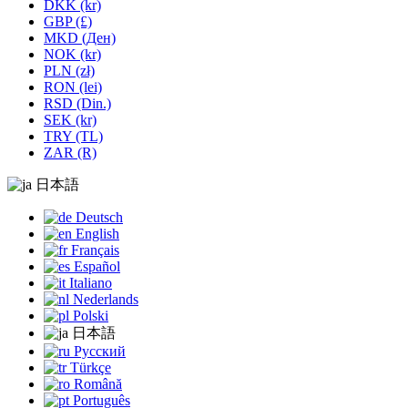
DKK (kr)
GBP (£)
MKD (Ден)
NOK (kr)
PLN (zł)
RON (lei)
RSD (Din.)
SEK (kr)
TRY (TL)
ZAR (R)
日本語
Deutsch
English
Français
Español
Italiano
Nederlands
Polski
日本語
Русский
Türkçe
Română
Português