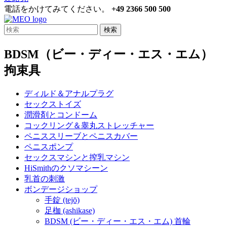
電話をかけてみてください。
+49 2366 500 500
検索
BDSM（ビー・ディー・エス・エム）
拘束具
ディルド＆アナルプラグ
セックストイズ
潤滑剤とコンドーム
コックリング＆睾丸ストレッチャー
ペニススリーブとペニスカバー
ペニスポンプ
セックスマシンと搾乳マシン
HiSmithのクソマシーン
乳首の刺激
ボンデージショップ
手錠 (tejō)
足枷 (ashikase)
BDSM (ビー・ディー・エス・エム) 首輪