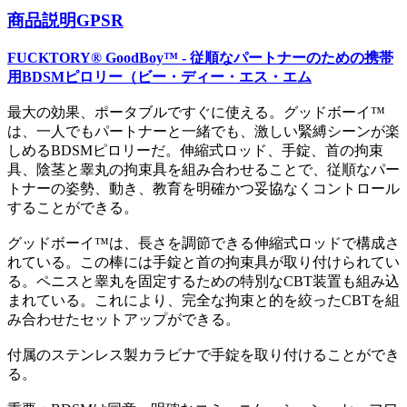
商品説明
GPSR
FUCKTORY® GoodBoy™ - 従順なパートナーのための携帯
用BDSMピロリー（ビー・ディー・エス・エム
最大の効果、ポータブルですぐに使える。グッドボーイ™
は、一人でもパートナーと一緒でも、激しい緊縛シーンが楽
しめるBDSMピロリーだ。伸縮式ロッド、手錠、首の拘束
具、陰茎と睾丸の拘束具を組み合わせることで、従順なパー
トナーの姿勢、動き、教育を明確かつ妥協なくコントロール
することができる。
グッドボーイ™は、長さを調節できる伸縮式ロッドで構成さ
れている。この棒には手錠と首の拘束具が取り付けられてい
る。ペニスと睾丸を固定するための特別なCBT装置も組み込
まれている。これにより、完全な拘束と的を絞ったCBTを組
み合わせたセットアップができる。
付属のステンレス製カラビナで手錠を取り付けることができ
る。