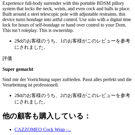
Experience full-body surrender with this portable BDSM pillory
system that locks the neck, wrists, and even cock and balls in place.
Built around a steel telescopic pole with adjustable restraints, this
device turns bondage into artful control. Use solo with a digital time
lock for hours of self-bondage or hand over control to your Dom.
This isn’t roleplay. This is ownership.
2$dのお客様のうち、1のお客様がこのレビューを参考
にされました。
評価
Super gemacht
Sind mir der Vorrichtung super zufrieden. Passt alles perfekt und die
Verarbeitung ist professionell.
2$dのお客様のうち、2のお客様がこのレビューを参考
にされました。
他の顧客も購入している：
CAZZOMEO Cock Wrap -...