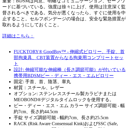
重要：BDSMは同意、明確なコミュニケーション、セーフワ
ードに基づいている。強度は徐々に上げ、使用は注意深く監
督されるべきである。気分が悪くなったら、すぐに使用を中
止すること。セルフボンデージの場合は、安全な緊急措置が
取れるようにしておくこと。
詳細はこちら：
FUCKTORY® GoodBoy™ - 伸縮式ピロリー、手錠、首
部拘束具、CBT装置からなる拘束用コンプリートセッ
ト
設計: 伸縮可能な伸縮棒（長さ調節可能）が付いている
携帯用BDSMビー・ディー・エス・エムピロリー
固定: 手首、首、陰茎、睾丸
材質：スチール、レザー
オプション: ステンレススチール製カラビナまたは
MEOBOND®デジタルタイムロックを使用する。
ビー・ディー・エス・エム カラー サイズ調節可能 - 幅
約7cm、長さ約44.5cm
手錠 サイズ調節可能 - 幅約7cm、長さ約25.5cm
RACK (Risk Aware Consensual Kink)およびSSC (Safe,