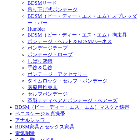
BDSMリード
吊り下げ式ボンデージ
BDSM（ビー・ディー・エス・エム）スプレッダ
ー・バー
Humbler
BDSM（ビー・ディー・エス・エム）拘束具
ボンテージ・ベルト＆BDSMハーネス
ボンデージテープ
ボンテージ・ロープ
しばり緊縛
手錠＆足錠
ボンテージ・アクセサリー
タイムロック・セルフ・ボンデージ
医療用拘束具
セルフボンデージ
革製テディベアとボンデージ・ベアーズ
BDSM（ビー・ディー・エス・エム）マスクと猿轡
ペニスケージ＆貞操帯
アナルシャワー
BDSM家具とセックス家具
電気刺激
ムチ、鞭、パドル