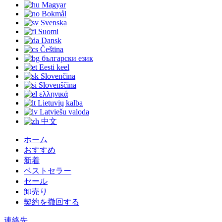
Magyar
Bokmål
Svenska
Suomi
Dansk
Čeština
български език
Eesti keel
Slovenčina
Slovenščina
ελληνικά
Lietuvių kalba
Latviešu valoda
中文
ホーム
おすすめ
新着
ベストセラー
セール
卸売り
契約を撤回する
連絡先