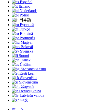
Español
Italiano
Nederlands
Polski
日本語
Русский
Türkçe
Română
Português
Magyar
Bokmål
Svenska
Suomi
Dansk
Čeština
български език
Eesti keel
Slovenčina
Slovenščina
ελληνικά
Lietuvių kalba
Latviešu valoda
中文
ホーム