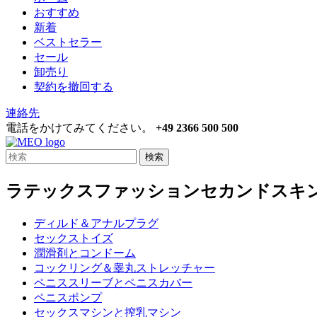
おすすめ
新着
ベストセラー
セール
卸売り
契約を撤回する
連絡先
電話をかけてみてください。
+49 2366 500 500
検索
ラテックスファッションセカンドスキ
ディルド＆アナルプラグ
セックストイズ
潤滑剤とコンドーム
コックリング＆睾丸ストレッチャー
ペニススリーブとペニスカバー
ペニスポンプ
セックスマシンと搾乳マシン