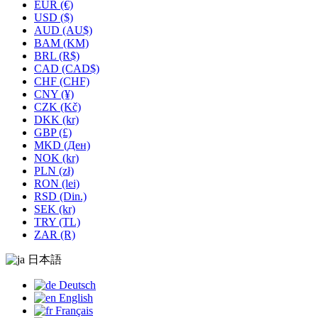
EUR (€)
USD ($)
AUD (AU$)
BAM (KM)
BRL (R$)
CAD (CAD$)
CHF (CHF)
CNY (¥)
CZK (Kč)
DKK (kr)
GBP (£)
MKD (Ден)
NOK (kr)
PLN (zł)
RON (lei)
RSD (Din.)
SEK (kr)
TRY (TL)
ZAR (R)
日本語
Deutsch
English
Français