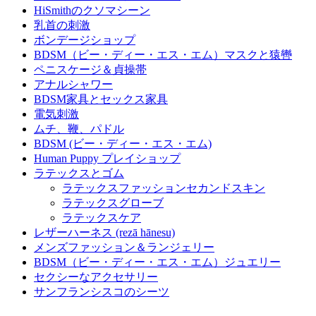
HiSmithのクソマシーン
乳首の刺激
ボンデージショップ
BDSM（ビー・ディー・エス・エム）マスクと猿轡
ペニスケージ＆貞操帯
アナルシャワー
BDSM家具とセックス家具
電気刺激
ムチ、鞭、パドル
BDSM (ビー・ディー・エス・エム)
Human Puppy プレイショップ
ラテックスとゴム
ラテックスファッションセカンドスキン
ラテックスグローブ
ラテックスケア
レザーハーネス (rezā hānesu)
メンズファッション＆ランジェリー
BDSM（ビー・ディー・エス・エム）ジュエリー
セクシーなアクセサリー
サンフランシスコのシーツ