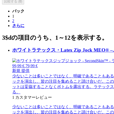
比較する (
0
)
バック
1
2
さらに
3$dの項目のうち、1～12を表示する。
ホワイトラテックス・Latex Zip Jock MEO® –..
99,99 €
79,99 €
新規
提供
少ないことは多いことではなく、明確であることもある
ックを演出し、皆の注目を集めること請け合いだ。この
ットは妥協することなくボトムを露出する。ラテックス
る。
1
カスタマーレビュー
少ないことは多いことではなく、明確であることもある
ックを演出し、皆の注目を集めること請け合いだ。この