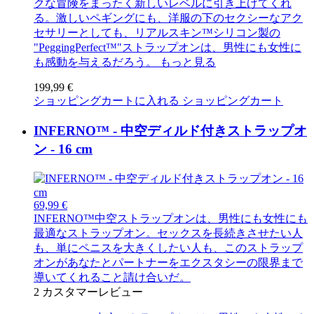
クな冒険をまったく新しいレベルに引き上げてくれ
る。激しいペギングにも、洋服の下のセクシーなアク
セサリーとしても、リアルスキン™シリコン製の
"PeggingPerfect™"ストラップオンは、男性にも女性に
も感動を与えるだろう。
もっと見る
199,99 €
ショッピングカートに入れる
ショッピングカート
INFERNO™ - 中空ディルド付きストラップオ
ン - 16 cm
69,99 €
INFERNO™中空ストラップオンは、男性にも女性にも
最適なストラップオン。セックスを長続きさせたい人
も、単にペニスを大きくしたい人も、このストラップ
オンがあなたとパートナーをエクスタシーの限界まで
導いてくれること請け合いだ。
2
カスタマーレビュー