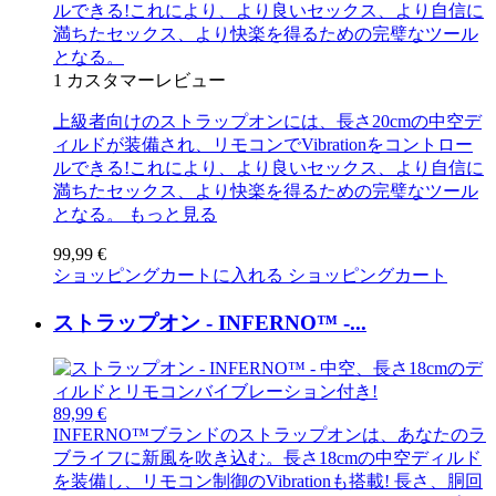
ルできる!これにより、より良いセックス、より自信に
満ちたセックス、より快楽を得るための完璧なツール
となる。
1
カスタマーレビュー
上級者向けのストラップオンには、長さ20cmの中空デ
ィルドが装備され、リモコンでVibrationをコントロー
ルできる!これにより、より良いセックス、より自信に
満ちたセックス、より快楽を得るための完璧なツール
となる。
もっと見る
99,99 €
ショッピングカートに入れる
ショッピングカート
ストラップオン - INFERNO™ -...
89,99 €
INFERNO™ブランドのストラップオンは、あなたのラ
ブライフに新風を吹き込む。長さ18cmの中空ディルド
を装備し、リモコン制御のVibrationも搭載! 長さ、胴回