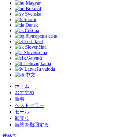
Magyar
Bokmål
Svenska
Suomi
Dansk
Čeština
български език
Eesti keel
Slovenčina
Slovenščina
ελληνικά
Lietuvių kalba
Latviešu valoda
中文
ホーム
おすすめ
新着
ベストセラー
セール
卸売り
契約を撤回する
連絡先