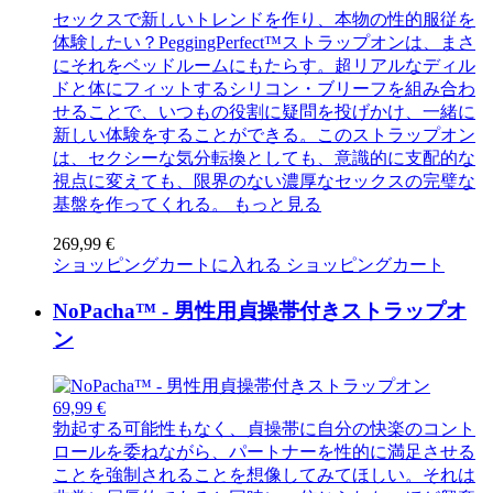
セックスで新しいトレンドを作り、本物の性的服従を
体験したい？PeggingPerfect™ストラップオンは、まさ
にそれをベッドルームにもたらす。超リアルなディル
ドと体にフィットするシリコン・ブリーフを組み合わ
せることで、いつもの役割に疑問を投げかけ、一緒に
新しい体験をすることができる。このストラップオン
は、セクシーな気分転換としても、意識的に支配的な
視点に変えても、限界のない濃厚なセックスの完璧な
基盤を作ってくれる。
もっと見る
269,99 €
ショッピングカートに入れる
ショッピングカート
NoPacha™ - 男性用貞操帯付きストラップオ
ン
69,99 €
勃起する可能性もなく、貞操帯に自分の快楽のコント
ロールを委ねながら、パートナーを性的に満足させる
ことを強制されることを想像してみてほしい。それは