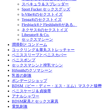
スペキュラ＆スプレッダー
Sport Fucker セックスグッズ
b-Vibe®のセクストイズ
Tenga®のセクストイズ
Fleshjack®とFleshlight®がある。
ネクサス®のセクストイズ
Liberator® & Co.
セックスマシーン
潤滑剤とコンドーム
コックリング＆睾丸ストレッチャー
ペニススリーブとペニスカバー
ペニスポンプ
セックスマシンと搾乳マシン
HiSmithのクソマシーン
乳首の刺激
ボンデージショップ
BDSM（ビー・ディー・エス・エム）マスクと猿轡
ペニスケージ＆貞操帯
アナルシャワー
BDSM家具とセックス家具
電気刺激