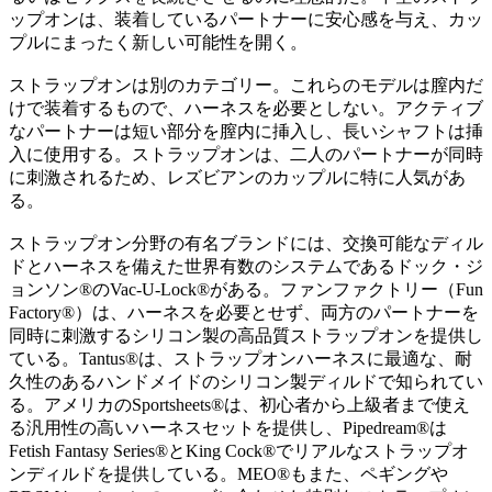
ップオンは、装着しているパートナーに安心感を与え、カッ
プルにまったく新しい可能性を開く。
ストラップオンは別のカテゴリー。これらのモデルは膣内だ
けで装着するもので、ハーネスを必要としない。アクティブ
なパートナーは短い部分を膣内に挿入し、長いシャフトは挿
入に使用する。ストラップオンは、二人のパートナーが同時
に刺激されるため、レズビアンのカップルに特に人気があ
る。
ストラップオン分野の有名ブランドには、交換可能なディル
ドとハーネスを備えた世界有数のシステムであるドック・ジ
ョンソン®のVac-U-Lock®がある。ファンファクトリー（Fun
Factory®）は、ハーネスを必要とせず、両方のパートナーを
同時に刺激するシリコン製の高品質ストラップオンを提供し
ている。Tantus®は、ストラップオンハーネスに最適な、耐
久性のあるハンドメイドのシリコン製ディルドで知られてい
る。アメリカのSportsheets®は、初心者から上級者まで使え
る汎用性の高いハーネスセットを提供し、Pipedream®は
Fetish Fantasy Series®とKing Cock®でリアルなストラップオ
ンディルドを提供している。MEO®もまた、ペギングや