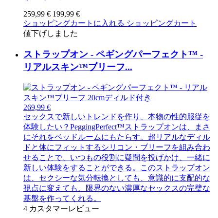
259,99 €
199,99 €
ショッピングカートに入れる
ショッピングカート
値下げしました
ストラップオン - ペギングパーフェクト™ -
リアルスキン™ブリーフ...
269,99 €
セックスで新しいトレンドを作り、本物の性的服従を
体験したい？PeggingPerfect™ストラップオンは、まさ
にそれをベッドルームにもたらす。超リアルなディル
ドと体にフィットするシリコン・ブリーフを組み合わ
せることで、いつもの役割に疑問を投げかけ、一緒に
新しい体験をすることができる。このストラップオン
は、セクシーな気分転換としても、意識的に支配的な
視点に変えても、限界のない濃厚なセックスの完璧な
基盤を作ってくれる。
4
カスタマーレビュー