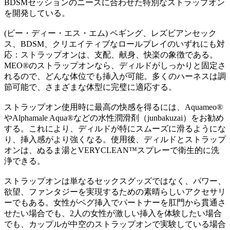
BDSMセッションのニーズに合わせた特別なストラップオン
を開発している。
(ビー・ディー・エス・エム) ペギング、レズビアンセック
ス、BDSM、クリエイティブなロールプレイのいずれにも対
応：ストラップオンは、支配、献身、快楽の象徴である。
MEO®のストラップオンなら、ディルドがしっかりと固定さ
れるので、どんな体位でも挿入が可能。多くのハーネスは調
節可能で、さまざまな体型に完璧に適応する。
ストラップオン使用時に最高の快感を得るには、Aquameo®
やAlphamale Aqua®などの水性潤滑剤（junbakuzai）をお勧め
する。これにより、ディルドが特にスムーズに滑るようにな
り、挿入感がより強くなる。使用後、ディルドとストラップ
オンは、ぬるま湯とVERYCLEAN™スプレーで衛生的に洗
浄できる。
ストラップオンは単なるセックスグッズではなく、パワー、
欲望、ファンタジーを実現するための素晴らしいアクセサリ
ーでもある。女性がペグ挿入でパートナーを肛門から貫通さ
せたい場合でも、2人の女性が激しい挿入を体験したい場合
でも、カップルが中空のストラップオンで実験している場合