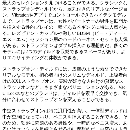
最大のセレクションを見つけることができる。クラシックな
ストラップオンディルドから、睾丸付きのリアルなバージョ
ン、Vibrationやアプリでコントロールできるハイテクモデル
まで。ストラップオンは、女性がパートナーの男性を肛門か
ら挿入する性的プレイの一種であるペギングに特に人気があ
る。レズビアン・カップルや激しいBDSM（ビー・ディー・
エス・エム）セッション用のハードハーネス・セットも人気
がある。ストラップオンはダブル挿入にも理想的だ。多くの
モデルには2つのディルドを収納できるスペースがあり、よ
りエキサイティングな体験ができる。
ストラップオン・ディルドには、皮膚のような素材でできた
リアルなモデル、初心者向けのスリムなディルド、上級者向
けのXXLストラップオン、実験が好きな人向けの贅沢なス
トラップオンなど、さまざまなバリエーションがある。Vac-
U-Lock®などのブランドは、ディルドを素早く交換でき、気
分に合わせてストラップオンを変えることができる。
中空ストラップオンは特に汎用性が高い。一体型ディルドは
中が空洞になっており、ペニスを挿入することができる。そ
のため、勃起に問題のある男性や、一時的なペニス増大、あ
るいはセックスを長続きさせるのに理想的だ。中空のストラ