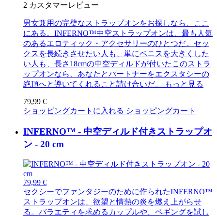
2
カスタマーレビュー
男女兼用の完璧なストラップオンをお探しなら、ここ
にある。INFERNO™中空ストラップオンは、最も人気
のあるエロティック・アクセサリーのひとつだ。セッ
クスを長続きさせたい人も、単にペニスを大きくした
い人も、長さ18cmの中空ディルドが付いたこのストラ
ップオンなら、あなたとパートナーをエクスタシーの
絶頂へと導いてくれること請け合いだ。
もっと見る
79,99 €
ショッピングカートに入れる
ショッピングカート
INFERNO™ - 中空ディルド付きストラップオ
ン - 20 cm
79,99 €
セクシーでファンタジーのために作られたINFERNO™
ストラップオンは、欲望と情熱の炎を燃え上がらせ
る。バラエティを求めるカップルや、ペギングを試し