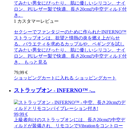
てみたい男女にぴったり。 肌に優しいシリコン、ナイ
ロン、PUレザー製で快適、長さ20cmの中空ディルド付
き。
1
カスタマーレビュー
セクシーでファンタジーのために作られたINFERNO™
ストラップオンは、欲望と情熱の炎を燃え上がらせ
る。バラエティを求めるカップルや、ペギングを試し
てみたい男女にぴったり。 肌に優しいシリコン、ナイ
ロン、PUレザー製で快適、長さ20cmの中空ディルド付
き。
もっと見る
79,99 €
ショッピングカートに入れる
ショッピングカート
ストラップオン - INFERNO™ -...
99,99 €
上級者向けのストラップオンには、長さ20cmの中空デ
ィルドが装備され、リモコンでVibrationをコントロー