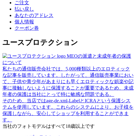
ご注文
払い戻し
あなたのアドレス
個人情報
クーポン券
ユースプロテクション
MEOの派遣と未成年者の保護
について
私たちの通信販売会社では、5,000種類以上のエロティック
な記事を販売しています。したがって、通信販売事業におい
て、子供や青少年があまりにも早くエロティックな娯楽や記
事に接触しないように保護することが重要であるため、未成
年者の保護は当社にとって特に敏感な問題である。
そのため、当店ではage-de.xml-LabelとICRAという保護シス
テムを使用しています。これらのシステムにより、お子様を
保護しながら、安心してショップを利用することができま
す。
当社のフォトモデルはすべて18歳以上です