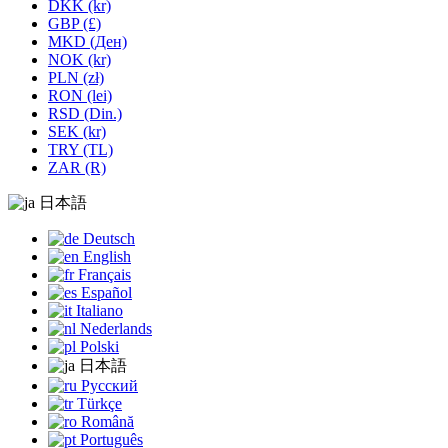
DKK (kr)
GBP (£)
MKD (Ден)
NOK (kr)
PLN (zł)
RON (lei)
RSD (Din.)
SEK (kr)
TRY (TL)
ZAR (R)
日本語
Deutsch
English
Français
Español
Italiano
Nederlands
Polski
日本語
Русский
Türkçe
Română
Português