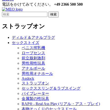
電話をかけてみてください。
+49 2366 500 500
検索
ストラップオン
ディルド＆アナルプラグ
セックストイズ
ペニス搾乳機
ローブセンス
前立腺刺激剤
男性用性玩具
アナルボール
男性用オナホール
Asslock
ストラップオン
セックススリング＆ラブスイング
バイブレーター
金属製の性玩具
RAP® - Real Ass Play (リアル・アス・プレイ)
本物そっくりのセックスドール