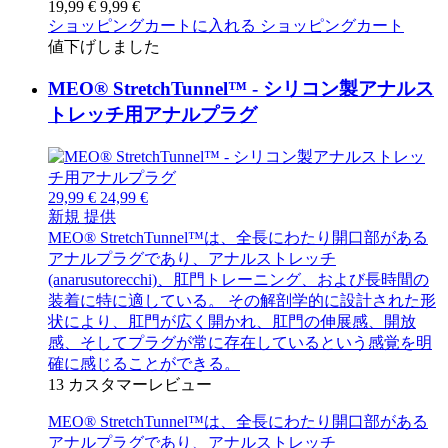
19,99 €
9,99 €
ショッピングカートに入れる
ショッピングカート
値下げしました
MEO® StretchTunnel™ - シリコン製アナルス
トレッチ用アナルプラグ
29,99 €
24,99 €
新規
提供
MEO® StretchTunnel™は、全長にわたり開口部がある
アナルプラグであり、アナルストレッチ
(anarusutorecchi)、肛門トレーニング、および長時間の
装着に特に適している。 その解剖学的に設計された形
状により、肛門が広く開かれ、肛門の伸展感、開放
感、そしてプラグが常に存在しているという感覚を明
確に感じることができる。
13
カスタマーレビュー
MEO® StretchTunnel™は、全長にわたり開口部がある
アナルプラグであり、アナルストレッチ