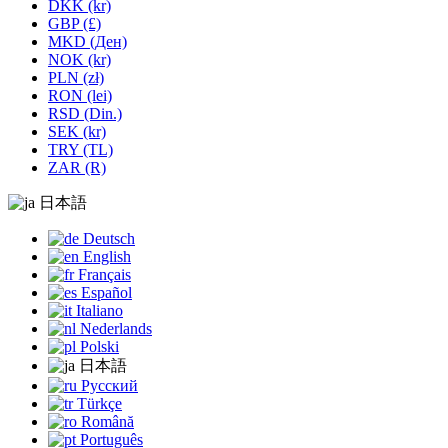
DKK (kr)
GBP (£)
MKD (Ден)
NOK (kr)
PLN (zł)
RON (lei)
RSD (Din.)
SEK (kr)
TRY (TL)
ZAR (R)
日本語
Deutsch
English
Français
Español
Italiano
Nederlands
Polski
日本語
Русский
Türkçe
Română
Português