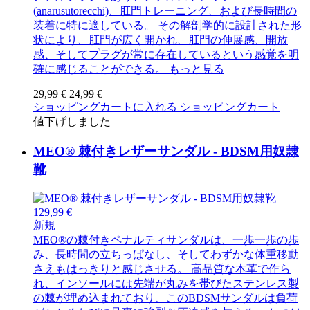
(anarusutorecchi)、肛門トレーニング、および長時間の
装着に特に適している。 その解剖学的に設計された形
状により、肛門が広く開かれ、肛門の伸展感、開放
感、そしてプラグが常に存在しているという感覚を明
確に感じることができる。
もっと見る
29,99 €
24,99 €
ショッピングカートに入れる
ショッピングカート
値下げしました
MEO® 棘付きレザーサンダル - BDSM用奴隷
靴
129,99 €
新規
MEO®の棘付きペナルティサンダルは、一歩一歩の歩
み、長時間の立ちっぱなし、そしてわずかな体重移動
さえもはっきりと感じさせる。 高品質な本革で作ら
れ、インソールには先端が丸みを帯びたステンレス製
の棘が埋め込まれており、このBDSMサンダルは負荷