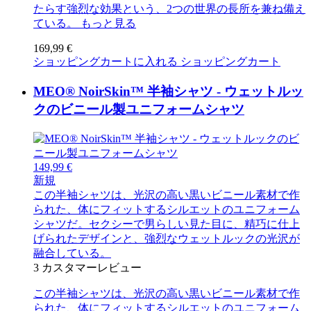
たらす強烈な効果という、2つの世界の長所を兼ね備え
ている。
もっと見る
169,99 €
ショッピングカートに入れる
ショッピングカート
MEO® NoirSkin™ 半袖シャツ - ウェットルッ
クのビニール製ユニフォームシャツ
149,99 €
新規
この半袖シャツは、光沢の高い黒いビニール素材で作
られた、体にフィットするシルエットのユニフォーム
シャツだ。セクシーで男らしい見た目に、精巧に仕上
げられたデザインと、強烈なウェットルックの光沢が
融合している。
3
カスタマーレビュー
この半袖シャツは、光沢の高い黒いビニール素材で作
られた、体にフィットするシルエットのユニフォーム