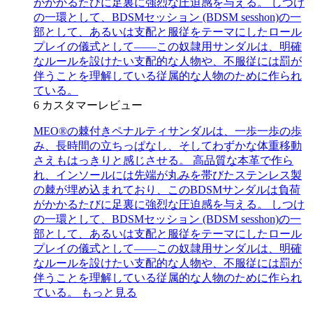
がかかるたびに足裏に強烈な圧迫感を与える。 しつけ
の一環として、BDSMセッション (BDSM sesshon)の一
部として、あるいは支配と服従をテーマにしたロール
プレイの儀式として――この奴隷用サンダルは、明確
なルールを設けたい支配的な人物や、不服従には罰が
伴うことを理解している従属的な人物のために作られ
ている。
6
カスタマーレビュー
MEO®の棘付きペナルティサンダルは、一歩一歩の歩
み、長時間の立ちっぱなし、そしてわずかな体重移動
さえもはっきりと感じさせる。 高品質な本革で作ら
れ、インソールには先端が丸みを帯びたステンレス製
の棘が埋め込まれており、このBDSMサンダルは負荷
がかかるたびに足裏に強烈な圧迫感を与える。 しつけ
の一環として、BDSMセッション (BDSM sesshon)の一
部として、あるいは支配と服従をテーマにしたロール
プレイの儀式として――この奴隷用サンダルは、明確
なルールを設けたい支配的な人物や、不服従には罰が
伴うことを理解している従属的な人物のために作られ
ている。
もっと見る