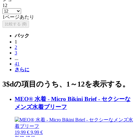
12
1ページあたり
比較する (
0
)
バック
1
2
3
...
41
さらに
3$dの項目のうち、1～12を表示する。
MEO® 水着 - Micro Bikini Brief - セクシーな
メンズ水着ブリーフ
19,99 €
9,99 €