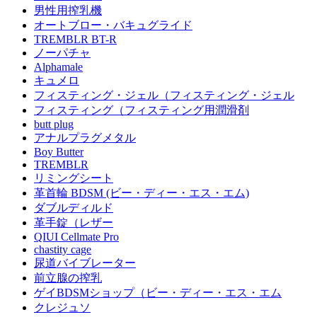
男性用搾乳機
オートブロー・バキュグライド
TREMBLR BT-R
ノーパチャ
Alphamale
キュメロ
フィスティング・ジェル（フィスティング・ジェル
フィスティング（フィスティング用潤滑剤
butt plug
アナルプラグメタル
Boy Butter
TREMBLR
リミングシート
革首輪 BDSM (ビー・ディー・エス・エム)
ダブルディルド
革手錠（レザー
QIUI Cellmate Pro
chastity cage
尿道バイブレーター
前立腺の搾乳
ゲイBDSMショップ（ビー・ディー・エス・エム
クレジュソ