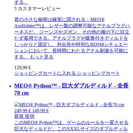
する。
5
カスタマーレビュー
君の小さな秘密は確実に隠される：MEO®
AssHolster™は、レザー製の調整可能なアナルプラグハ
ーネスだ。 ジーンズやズボン、その他の服の下に目立
たず着用できる。アナルプラグや吸盤付きディルドを
しっかりと固定し、外出先や特別なBDSMシチュエー
ションにおいて、長時間にわたるアナル刺激を可能に
する。
もっと見る
129,99 €
ショッピングカートに入れる
ショッピングカート
MEO® Python™ - 巨大ダブルディルド - 全長
70 cm
249,99 €
149,99 €
新規
提供
このMEO® Python™は、ゲームのルールを一変させる
巨大なディルドだ。このXXXLサイズのダブルディル