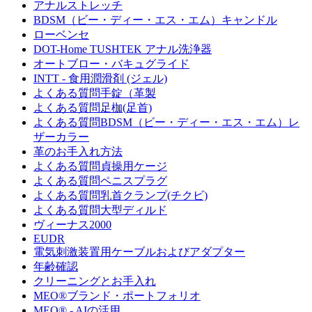
アナルストレッチ
BDSM（ビー・ディー・エス・エム）キャンドル
ローベンセ
DOT-Home TUSHTEK アナル洗浄器
オートブロー・バキュグライド
INTT - 食用潤滑剤 (ジェル)
よくある質問手錠（革製
よくある質問足枷(足首)
よくある質問BDSM（ビー・ディー・エス・エム）レ
ザーカラー
革のお手入れ方法
よくある質問貞操用ケージ
よくある質問ペニスプラグ
よくある質問乳首クランプ(チクビ)
よくある質問大型ディルド
ヴィーナス2000
EUDR
電気刺激装置用ケーブルおよびアダプター
年齢確認
クリーニングとお手入れ
MEO®ブランド・ポートフォリオ
MEO® - AIの活用