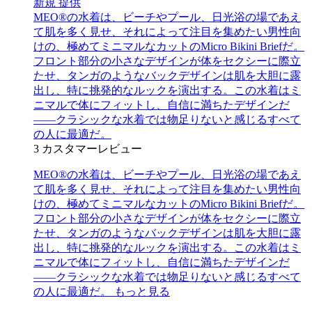
新規
提供
MEO®の水着は、ビーチやプール、日光浴の場であえ
て肌を多く見せ、それによって注目を集めたい男性向
けの、極めてミニマルなカットのMicro Bikini Briefだ。
フロント部分の小さなデザインが体をセクシーに際立
たせ、タンガのようなバックデザインは肌を大胆に露
出し、特に挑発的なルックを演出する。この水着はミ
ニマルで体にフィットし、自信に満ちたデザインだ
――クラシックな水着では物足りないと感じるすべて
の人に最適だ。
3
カスタマーレビュー
MEO®の水着は、ビーチやプール、日光浴の場であえ
て肌を多く見せ、それによって注目を集めたい男性向
けの、極めてミニマルなカットのMicro Bikini Briefだ。
フロント部分の小さなデザインが体をセクシーに際立
たせ、タンガのようなバックデザインは肌を大胆に露
出し、特に挑発的なルックを演出する。この水着はミ
ニマルで体にフィットし、自信に満ちたデザインだ
――クラシックな水着では物足りないと感じるすべて
の人に最適だ。
もっと見る