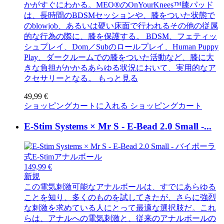
かがすぐにわかる。MEO®のOnYourKnees™膝パッド
は、長時間のBDSMセッションや、膝をついた状態で
のblowjob、あるいは硬い床面で行われるその他の従属
的な行為の際に、膝を保護する。 BDSM、フェティッ
シュプレイ、Dom／Subのロールプレイ、Human Puppy
Play、ダークルームでの膝をついた活動など、膝に大
きな負担がかかるあらゆる状況において、実用的なア
クセサリーとなる。
もっと見る
49,99 €
ショッピングカートに入れる
ショッピングカート
E-Stim Systems × Mr S - E-Bead 2.0 Small -...
149,99 €
新規
この電気刺激可能なアナルボールは、すでにあらゆる
ことを知り、多くのものを試してきたが、さらに強烈
な刺激を求めている人にとって最適な選択肢だ。これ
らは、アナルへの電気刺激と、従来のアナルボールの