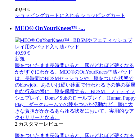
49,99 €
ショッピングカートに入れる
ショッピングカート
MEO® OnYourKnees™ -...
49,99 €
新規
膝をついたまま長時間いると、床がどれほど硬くなる
かがすぐにわかる。MEO®のOnYourKnees™膝パッド
は、長時間のBDSMセッションや、膝をついた状態で
のblowjob、あるいは硬い床面で行われるその他の従属
的な行為の際に、膝を保護する。 BDSM、フェティッ
シュプレイ、Dom／Subのロールプレイ、Human Puppy
Play、ダークルームでの膝をついた活動など、膝に大
きな負担がかかるあらゆる状況において、実用的なア
クセサリーとなる。
2
カスタマーレビュー
膝をついたまま長時間いると、床がどれほど硬くなる