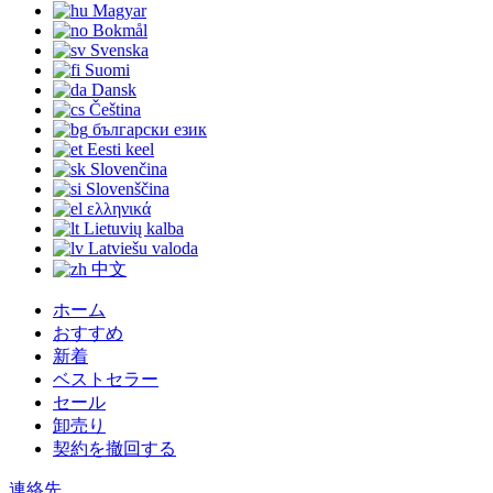
Magyar
Bokmål
Svenska
Suomi
Dansk
Čeština
български език
Eesti keel
Slovenčina
Slovenščina
ελληνικά
Lietuvių kalba
Latviešu valoda
中文
ホーム
おすすめ
新着
ベストセラー
セール
卸売り
契約を撤回する
連絡先