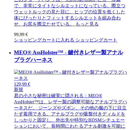
で、非常にタイトなシルエットになっている。際立つ
ウェットルックの見た目に、ヒップの位置を低くした
体にぴったりとフィットするシルエットを組み合わ
せ、お尻を際立たせている。
もっと見る
99,99 €
ショッピングカートに入れる
ショッピングカート
MEO® AssHolster™ - 鍵付きレザー製アナル
プラグハーネス
129,99 €
新規
君の小さな秘密は確実に隠される：MEO®
AssHolster™は、レザー製の調整可能なアナルプラグハ
ーネスだ。 ジーンズやズボン、その他の服の下に目立
たず着用できる。アナルプラグや吸盤付きディルドを
しっかりと固定し、外出先や特別なBDSMシチュエー
ションにおいて、長時間にわたるアナル刺激を可能に