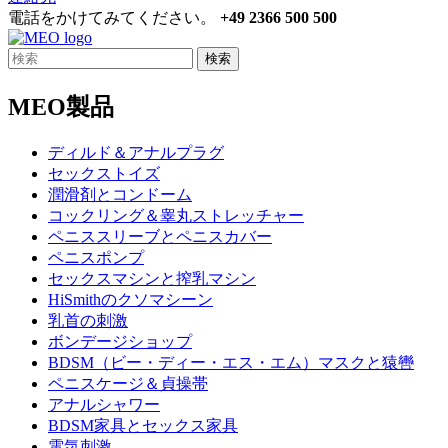
電話をかけてみてください。
+49 2366 500 500
検索
MEO製品
ディルド＆アナルプラグ
セックストイズ
潤滑剤とコンドーム
コックリング＆睾丸ストレッチャー
ペニススリーブとペニスカバー
ペニスポンプ
セックスマシンと搾乳マシン
HiSmithのクソマシーン
乳首の刺激
ボンデージショップ
BDSM（ビー・ディー・エス・エム）マスクと猿轡
ペニスケージ＆貞操帯
アナルシャワー
BDSM家具とセックス家具
電気刺激