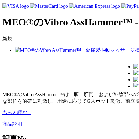
MEO®のVibro AssHamme
新規
MEO®のVibro AssHammer™は、膣、肛門、およ
な部位を的確に刺激し、用途に応じてGスポット刺激、前立
もっと読む...
商品説明
記事No.