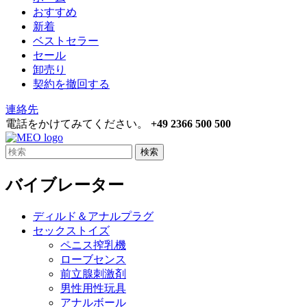
おすすめ
新着
ベストセラー
セール
卸売り
契約を撤回する
連絡先
電話をかけてみてください。
+49 2366 500 500
検索
バイブレーター
ディルド＆アナルプラグ
セックストイズ
ペニス搾乳機
ローブセンス
前立腺刺激剤
男性用性玩具
アナルボール