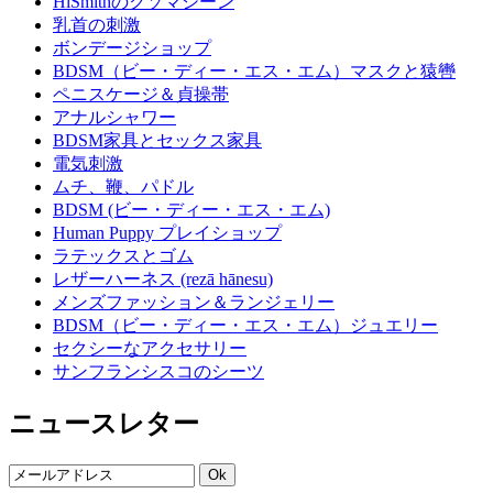
HiSmithのクソマシーン
乳首の刺激
ボンデージショップ
BDSM（ビー・ディー・エス・エム）マスクと猿轡
ペニスケージ＆貞操帯
アナルシャワー
BDSM家具とセックス家具
電気刺激
ムチ、鞭、パドル
BDSM (ビー・ディー・エス・エム)
Human Puppy プレイショップ
ラテックスとゴム
レザーハーネス (rezā hānesu)
メンズファッション＆ランジェリー
BDSM（ビー・ディー・エス・エム）ジュエリー
セクシーなアクセサリー
サンフランシスコのシーツ
ニュースレター
Ok