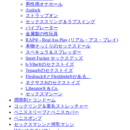
男性用オナホール
Asslock
ストラップオン
セックススリング＆ラブスイング
バイブレーター
金属製の性玩具
RAP® - Real Ass Play (リアル・アス・プレイ)
本物そっくりのセックスドール
スペキュラ＆スプレッダー
Sport Fucker セックスグッズ
b-Vibe®のセクストイズ
Tenga®のセクストイズ
Fleshjack®とFleshlight®がある。
ネクサス®のセクストイズ
Liberator® & Co.
セックスマシーン
潤滑剤とコンドーム
コックリング＆睾丸ストレッチャー
ペニススリーブとペニスカバー
ペニスポンプ
セックスマシンと搾乳マシン