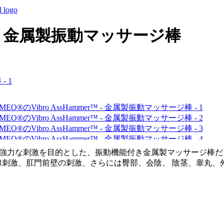
r™ - 金属製振動マッサージ棒
び外陰部への強力な刺激を目的とした、振動機能付き金属製マッサー
腺刺激、肛門前壁の刺激、さらには臀部、会陰、 陰茎、睾丸、