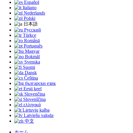
Español
Italiano
Nederlands
Polski
日本語
Русский
Türkçe
Română
Português
Magyar
Bokmål
Svenska
Suomi
Dansk
Čeština
български език
Eesti keel
Slovenčina
Slovenščina
ελληνικά
Lietuvių kalba
Latviešu valoda
中文
ホーム