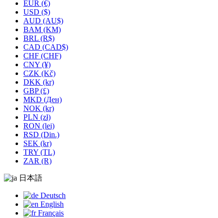
EUR (€)
USD ($)
AUD (AU$)
BAM (KM)
BRL (R$)
CAD (CAD$)
CHF (CHF)
CNY (¥)
CZK (Kč)
DKK (kr)
GBP (£)
MKD (Ден)
NOK (kr)
PLN (zł)
RON (lei)
RSD (Din.)
SEK (kr)
TRY (TL)
ZAR (R)
日本語
Deutsch
English
Français