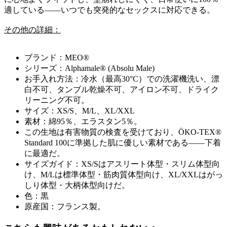
適している――いつでも突発的なセックスに対応できる。
その他の詳細：
ブランド：MEO®
シリーズ：Alphamale® (Absolu Male)
お手入れ方法：冷水（最高30°C）での洗濯機洗い、漂
白不可、タンブル乾燥不可、アイロン不可、ドライク
リーニング不可。
サイズ：XS/S、M/L、XL/XXL
素材：綿95％、エラスタン5％。
この生地は有害物質の検査を受けており、ÖKO-TEX®
Standard 100に準拠した肌に優しい素材である――下着
に最適だ。
サイズガイド：XS/Sはアスリート体型・スリム体型向
け、M/Lは標準体型・筋肉質体型向け、XL/XXLはがっ
しり体型・大柄体型向けだ。
色：黒
原産国：フランス製。