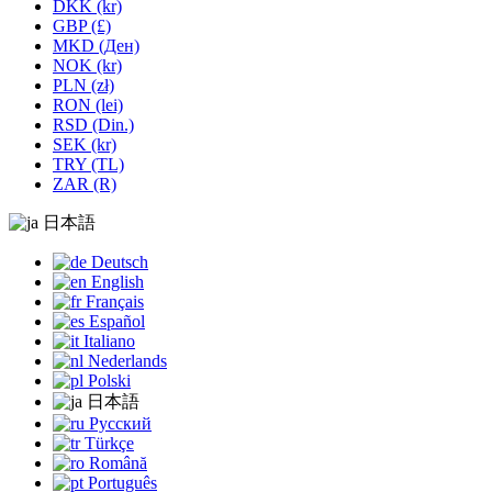
DKK (kr)
GBP (£)
MKD (Ден)
NOK (kr)
PLN (zł)
RON (lei)
RSD (Din.)
SEK (kr)
TRY (TL)
ZAR (R)
日本語
Deutsch
English
Français
Español
Italiano
Nederlands
Polski
日本語
Русский
Türkçe
Română
Português