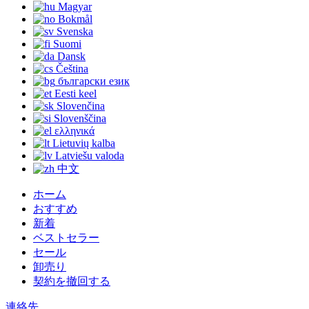
Magyar
Bokmål
Svenska
Suomi
Dansk
Čeština
български език
Eesti keel
Slovenčina
Slovenščina
ελληνικά
Lietuvių kalba
Latviešu valoda
中文
ホーム
おすすめ
新着
ベストセラー
セール
卸売り
契約を撤回する
連絡先