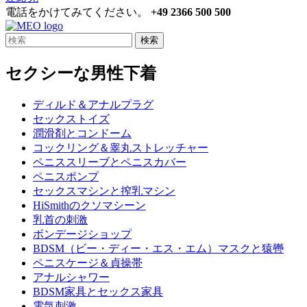
電話をかけてみてください。
+49 2366 500 500
検索
セクシーな男性下着
ディルド＆アナルプラグ
セックストイズ
潤滑剤とコンドーム
コックリング＆睾丸ストレッチャー
ペニススリーブとペニスカバー
ペニスポンプ
セックスマシンと搾乳マシン
HiSmithのクソマシーン
乳首の刺激
ボンデージショップ
BDSM（ビー・ディー・エス・エム）マスクと猿轡
ペニスケージ＆貞操帯
アナルシャワー
BDSM家具とセックス家具
電気刺激